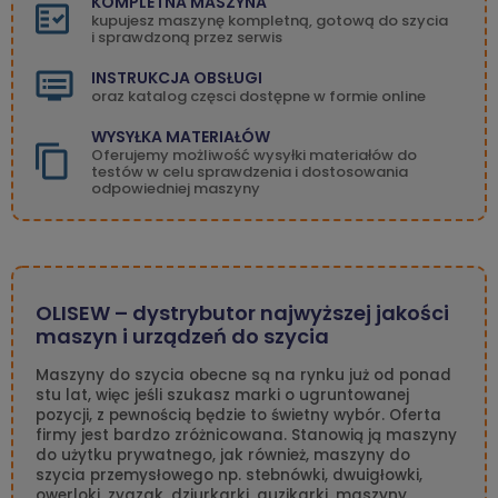
KOMPLETNA MASZYNA
kupujesz maszynę kompletną, gotową do szycia
i sprawdzoną przez serwis
INSTRUKCJA OBSŁUGI
oraz katalog częsci dostępne w formie online
WYSYŁKA MATERIAŁÓW
Oferujemy możliwość wysyłki materiałów do
testów w celu sprawdzenia i dostosowania
odpowiedniej maszyny
OLISEW – dystrybutor najwyższej jakości
maszyn i urządzeń do szycia
Maszyny do szycia obecne są na rynku już od ponad
stu lat, więc jeśli szukasz marki o ugruntowanej
pozycji, z pewnością będzie to świetny wybór. Oferta
firmy jest bardzo zróżnicowana. Stanowią ją maszyny
do użytku prywatnego, jak również, maszyny do
szycia przemysłowego np. stebnówki, dwuigłowki,
owerloki, zygzak, dziurkarki, guzikarki, maszyny