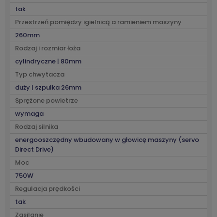
tak
Przestrzeń pomiędzy igielnicą a ramieniem maszyny
260mm
Rodzaj i rozmiar łoża
cylindryczne | 80mm
Typ chwytacza
duży | szpulka 26mm
Sprężone powietrze
wymaga
Rodzaj silnika
energooszczędny wbudowany w głowicę maszyny (servo
Direct Drive)
Moc
750W
Regulacja prędkości
tak
Zasilanie