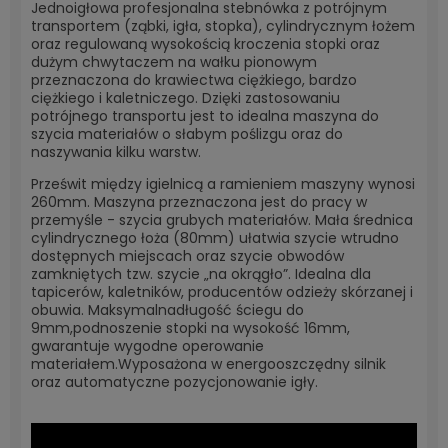
Jednoigłowa profesjonalna stebnówka z potrójnym
transportem (ząbki, igła, stopka), cylindrycznym łożem
oraz regulowaną wysokością kroczenia stopki oraz
dużym chwytaczem na wałku pionowym
przeznaczona do krawiectwa ciężkiego, bardzo
ciężkiego i kaletniczego. Dzięki zastosowaniu
potrójnego transportu jest to idealna maszyna do
szycia materiałów o słabym poślizgu oraz do
naszywania kilku warstw.
Prześwit między igielnicą a ramieniem maszyny wynosi
260mm. Maszyna przeznaczona jest do pracy w
przemyśle - szycia grubych materiałów. Mała średnica
cylindrycznego łoża (80mm) ułatwia szycie wtrudno
dostępnych miejscach oraz szycie obwodów
zamkniętych tzw. szycie „na okrągło”. Idealna dla
tapicerów, kaletników, producentów odzieży skórzanej i
obuwia. Maksymalnadługość ściegu do
9mm,podnoszenie stopki na wysokość 16mm,
gwarantuje wygodne operowanie
materiałem.Wyposażona w energooszczędny silnik
oraz automatyczne pozycjonowanie igły.