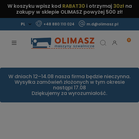
W koszyku wpisz kod
RABAT30
i otrzymaj
30zł
na
zakupy w sklepie OLIMASZ powyżej 500 zł!
+48 880 110 024
m.d@olimasz.pl
Mamy najlepsze ceny na rynku!
Sprawdź!
W dniach 12–14.08 nasza firma będzie nieczynna.
Wysyłka zamówień złożonych w tym okresie
nastąpi 17.08
Dziękujemy za wyrozumiałość.