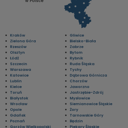
w Polsce
Kraków
Gliwice
Zielona Góra
Bielsko-Biała
Rzeszów
Zabrze
Olsztyn
Bytom
Łódź
Rybnik
Szczecin
Ruda Śląska
Warszawa
Tychy
Katowice
Dąbrowa Górnicza
Lublin
Chorzów
Kielce
Jaworzno
Toruń
Jastrzębie-Zdrój
Białystok
Mysłowice
Wrocław
Siemianowice Śląskie
Opole
Żory
Gdańsk
Tarnowskie Góry
Poznań
Będzin
Gorzów Wielkopolski
Piekary Śląskie