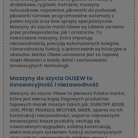
drabinkowe, ryglówki, hafciarki, maszyny
łańcuszkowe, napownice, pikowarki do poduszek,
pikowarki ramowe, programowalne automaty z
polem szycia oraz inne sprzęty specjalistyczne.
Maszyny do szycia marki Olisew są lubiane zarówno
przez profesjonalistów, jak i amatorów. To
nowoczesne maszyny, które imponują
niezawodnością, precyzją wykonywanych ściegów,
różnorodnością funkcji, a jednocześnie są intuicyjne w
obsłudze. Marka Olisew uznawana jest za topową
dzięki dbałości o każdy detal i zastosowaniu
innowacyjnych technologii.
Maszyny do szycia OLISEW to
innowacyjność i niezawodność
Maszyny do szycia Olisew to pierwsza Polska marka,
która jest wierną kopią flagowych produktów
topowych marek maszyn takich jak: DURKOPP ADLER,
JUKI, PFFAF, PEGASUS, BROTHER, MAIER, oparta na ich
konstrukcji i niezawodności, wsparta najnowszymi
innowacjami. Nasze produkty cechują się
nowoczesnym wyglądem, solidną konstrukcją,
elektronicznym systemem funkcji automatycznych
oraz cichym i niezawodnym silnikiem servo z