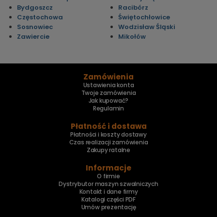
Bydgoszcz
Racibórz
Częstochowa
Świętochłowice
Sosnowiec
Wodzisław Śląski
Zawiercie
Mikołów
Zamówienia
Ustawienia konta
Twoje zamówienia
Jak kupować?
Regulamin
Płatność i dostawa
Płatności i koszty dostawy
Czas realizacji zamówienia
Zakupy ratalne
Informacje
O firmie
Dystrybutor maszyn szwalniczych
Kontakt i dane firmy
Katalogi części PDF
Umów prezentację