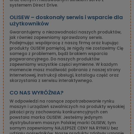
systemem Direct Drive.
OLISEW – doskonały serwis i wsparcie dla
użytkowników
Gwarantujemy o niezawodności naszych produktów,
jak również zapewniamy sprawdzony serwis.
Podejmując współpracę z naszą firmą oraz kupując
produkty OLISEW pamiętaj, że nigdy nie zostawimy Cię
samego z problemem, bądź brakiem wsparcia
pogwarancyjnego. Do naszych produktów
zapewniamy wszystkie części wymienne. W każdym
momencie masz możliwość pobrania z naszej strony
internetowej, instrukcji obsługi, katalogu część oraz
skorzystania z serwisu interaktywnego.
CO NAS WYRÓŻNIA?
W odpowiedzi na rosnące zapotrzebowanie rynku
maszyn i urządzeń szwalniczych na produkty wysokiej
jakości przy zachowaniu konkurencyjnych cen
powstała marka OLISEW. Jesteśmy jedynym
dystrybutorem maszyn Polskiej marki OLISEW, tym
samym zapewniamy NAJLEPSZE CENY NA RYNKU bez
udziału pośredników. Nasze produkty zdobyły uznanie