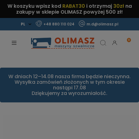
W koszyku wpisz kod
RABAT30
i otrzymaj
30zł
na
zakupy w sklepie OLIMASZ powyżej 500 zł!
+48 880 110 024
m.d@olimasz.pl
Mamy najlepsze ceny na rynku!
Sprawdź!
W dniach 12–14.08 nasza firma będzie nieczynna.
Wysyłka zamówień złożonych w tym okresie
nastąpi 17.08
Dziękujemy za wyrozumiałość.