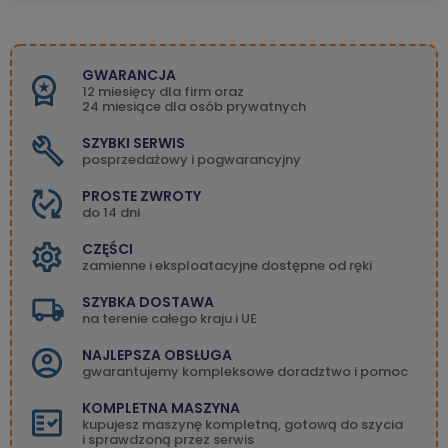
GWARANCJA
12 miesięcy dla firm oraz
24 miesiące dla osób prywatnych
SZYBKI SERWIS
posprzedażowy i pogwarancyjny
PROSTE ZWROTY
do 14 dni
CZĘŚCI
zamienne i eksploatacyjne dostępne od ręki
SZYBKA DOSTAWA
na terenie całego kraju i UE
NAJLEPSZA OBSŁUGA
gwarantujemy kompleksowe doradztwo i pomoc
KOMPLETNA MASZYNA
kupujesz maszynę kompletną, gotową do szycia
i sprawdzoną przez serwis