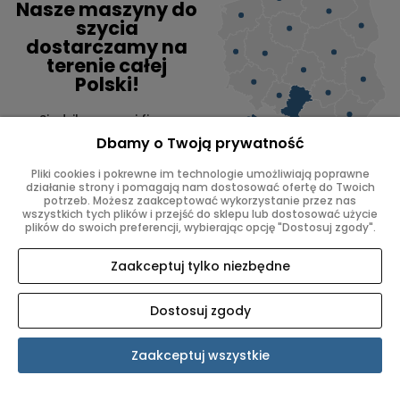
Nasze maszyny do
szycia
dostarczamy na
terenie całej
Polski!
Siedziba naszej firmy
znajduje się na Śląsku,
Dbamy o Twoją prywatność
jednak oferujemy wysyłkę
do każdego miasta
Pliki cookies i pokrewne im technologie umożliwiają poprawne
w Polsce
działanie strony i pomagają nam dostosować ofertę do Twoich
potrzeb. Możesz zaakceptować wykorzystanie przez nas
wszystkich tych plików i przejść do sklepu lub dostosować użycie
plików do swoich preferencji, wybierając opcję "Dostosuj zgody".
Zaakceptuj tylko niezbędne
Kraków
Gliwice
Dostosuj zgody
Zielona Góra
Bielsko-Biała
Rzeszów
Zabrze
Olsztyn
Bytom
Zaakceptuj wszystkie
Łódź
Rybnik
Szczecin
Ruda Śląska
Warszawa
Tychy