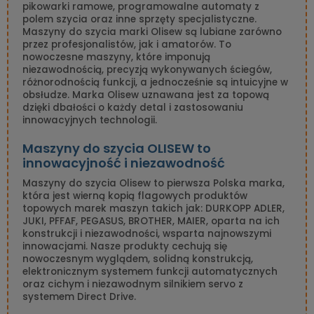
pikowarki ramowe, programowalne automaty z
polem szycia oraz inne sprzęty specjalistyczne.
Maszyny do szycia marki Olisew są lubiane zarówno
przez profesjonalistów, jak i amatorów. To
nowoczesne maszyny, które imponują
niezawodnością, precyzją wykonywanych ściegów,
różnorodnością funkcji, a jednocześnie są intuicyjne w
obsłudze. Marka Olisew uznawana jest za topową
dzięki dbałości o każdy detal i zastosowaniu
innowacyjnych technologii.
Maszyny do szycia OLISEW to
innowacyjność i niezawodność
Maszyny do szycia Olisew to pierwsza Polska marka,
która jest wierną kopią flagowych produktów
topowych marek maszyn takich jak: DURKOPP ADLER,
JUKI, PFFAF, PEGASUS, BROTHER, MAIER, oparta na ich
konstrukcji i niezawodności, wsparta najnowszymi
innowacjami. Nasze produkty cechują się
nowoczesnym wyglądem, solidną konstrukcją,
elektronicznym systemem funkcji automatycznych
oraz cichym i niezawodnym silnikiem servo z
systemem Direct Drive.