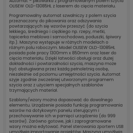
Automat – pikowarka z programowalnym polem szycia
OLISEW OLD-13085HL z laserem do cięcia materiału.
Programowalny automat szwalniczy z polem szycia
przeznaczony do pikowania oraz odszywania
powtarzających się wzorów przeszyć (do szycia
lekkiego, średniego i ciężkiego np. rzepy, metki,
tapicerka meblowa i samochodowa, poduszki, śpiwory
itp.). Maszyna występuje w różnych modelach o
różnym polu roboczym. Model OLISEW OLD-13085HL
posiada pole pracy 1300mm x 850mm oraz laser do
cięcia materiału. Dzięki łatwości obsługi oraz dużej
dokładności i powtarzalności szycia, maszyna może
być obsługiwana przez każdą pełnoletnią osobę,
niezależnie od poziomu umiejętności szycia. Automat
szyje zgodnie zwcześniej utworzonym programem
szycia oraz z użyciem specjalnych szablonów
trzymających materiał.
Szablony/wzory można dopasować do dowolnego
elementu. Urządzenie posiada funkcję programowania
wzorów na dotykowym panelu sterującym i
przechowywanie ich w pamięci urządzenia (do 999
wzorów). Zarówno gotowe, jak i zaprogramowane
wzory można edytować. Panel sterowania zportem USB
umożliwia importowanie projektów. Maszyna umożliwia