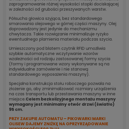
zaprogramowanie różnej wysokości stopki dociskającej
w zależności od grubości przeszywanych warstw.
Półsucha głowica szyjąca, bez standardowego
smarowania olejowego w górnej części maszyny. Olej
doprowadzony jest jedynie do mechanizmu
chwytacza. Takie rozwiązanie minimalizuje ryzyko
ewentualnego plamienia materiału podczas szycia.
Umieszczony pod blatem czytnik RFID umożliwia
szybkie automatyczne wczytywanie wzorów
wzależności od rodzaju zastosowanej formy szycia
(formy i programowane wzory wykonywane są na
indywidualne zamówienie i nie stanową
standardowego wyposażenia maszyny).
Specjalna konstrukcja stołu roboczego pozwala na
złożenie go, aby zminimalizować rozmiary urządzenia
na czas transportu lub przestawania maszyny w inne
miejsce.
Celem bezkolizyjnego montażu maszyny
wymagany jest minimalny otwór drzwi (światło)
95 cm.
PRZY ZAKUPIE AUTOMATU – PIKOWARKI MARKI
OLISEW DAJEMY ZNIŻKĘ NA OPRZYRZĄDOWANIE