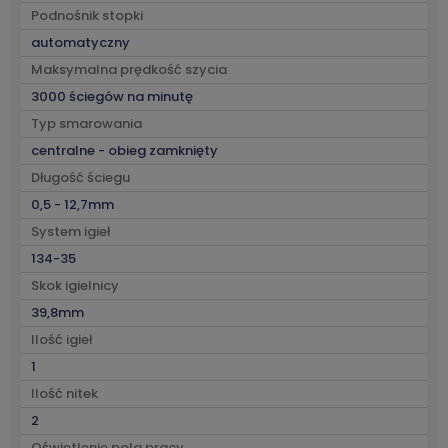
Podnośnik stopki
automatyczny
Maksymalna prędkość szycia
3000 ściegów na minutę
Typ smarowania
centralne - obieg zamknięty
Długość ściegu
0,5 - 12,7mm
System igieł
134-35
Skok igielnicy
39,8mm
Ilość igieł
1
Ilość nitek
2
Oświetlenie pola pracy