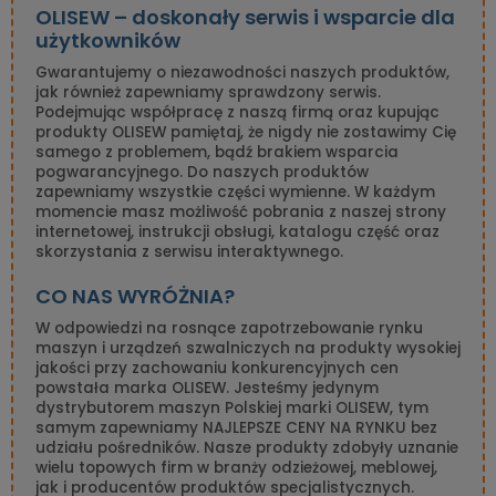
OLISEW – doskonały serwis i wsparcie dla
użytkowników
Gwarantujemy o niezawodności naszych produktów,
jak również zapewniamy sprawdzony serwis.
Podejmując współpracę z naszą firmą oraz kupując
produkty OLISEW pamiętaj, że nigdy nie zostawimy Cię
samego z problemem, bądź brakiem wsparcia
pogwarancyjnego. Do naszych produktów
zapewniamy wszystkie części wymienne. W każdym
momencie masz możliwość pobrania z naszej strony
internetowej, instrukcji obsługi, katalogu część oraz
skorzystania z serwisu interaktywnego.
CO NAS WYRÓŻNIA?
W odpowiedzi na rosnące zapotrzebowanie rynku
maszyn i urządzeń szwalniczych na produkty wysokiej
jakości przy zachowaniu konkurencyjnych cen
powstała marka OLISEW. Jesteśmy jedynym
dystrybutorem maszyn Polskiej marki OLISEW, tym
samym zapewniamy NAJLEPSZE CENY NA RYNKU bez
udziału pośredników. Nasze produkty zdobyły uznanie
wielu topowych firm w branży odzieżowej, meblowej,
jak i producentów produktów specjalistycznych.