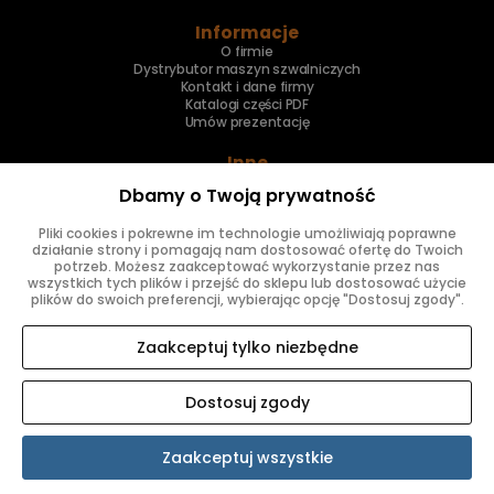
Informacje
O firmie
Dystrybutor maszyn szwalniczych
Kontakt i dane firmy
Katalogi części PDF
Umów prezentację
Inne
Skup maszyn
Dbamy o Twoją prywatność
Naprawa maszyn
Pliki cookies i pokrewne im technologie umożliwiają poprawne
Znajdziesz nas
działanie strony i pomagają nam dostosować ofertę do Twoich
potrzeb. Możesz zaakceptować wykorzystanie przez nas
wszystkich tych plików i przejść do sklepu lub dostosować użycie
plików do swoich preferencji, wybierając opcję "Dostosuj zgody".
Zaakceptuj tylko niezbędne
Dostosuj zgody
SKLEP INTERNETOWY SHOPER.PL
Zaakceptuj wszystkie
Pokaż pełną wersję strony