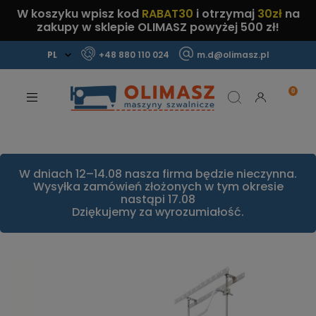
W koszyku wpisz kod
RABAT30
i otrzymaj
30zł
na
zakupy w sklepie OLIMASZ powyżej 500 zł!
+48 880 110 024
m.d@olimasz.pl
Mamy najlepsze ceny na rynku!
Sprawdź!
W dniach 12–14.08 nasza firma będzie nieczynna.
Wysyłka zamówień złożonych w tym okresie
nastąpi 17.08
Dziękujemy za wyrozumiałość.