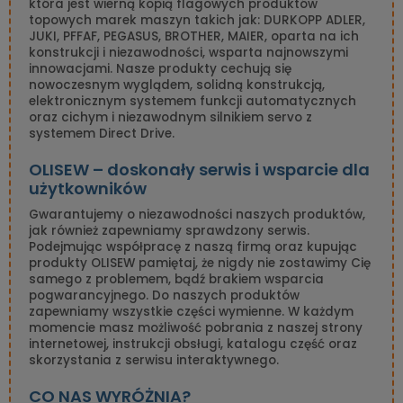
która jest wierną kopią flagowych produktów
topowych marek maszyn takich jak: DURKOPP ADLER,
JUKI, PFFAF, PEGASUS, BROTHER, MAIER, oparta na ich
konstrukcji i niezawodności, wsparta najnowszymi
innowacjami. Nasze produkty cechują się
nowoczesnym wyglądem, solidną konstrukcją,
elektronicznym systemem funkcji automatycznych
oraz cichym i niezawodnym silnikiem servo z
systemem Direct Drive.
OLISEW – doskonały serwis i wsparcie dla
użytkowników
Gwarantujemy o niezawodności naszych produktów,
jak również zapewniamy sprawdzony serwis.
Podejmując współpracę z naszą firmą oraz kupując
produkty OLISEW pamiętaj, że nigdy nie zostawimy Cię
samego z problemem, bądź brakiem wsparcia
pogwarancyjnego. Do naszych produktów
zapewniamy wszystkie części wymienne. W każdym
momencie masz możliwość pobrania z naszej strony
internetowej, instrukcji obsługi, katalogu część oraz
skorzystania z serwisu interaktywnego.
CO NAS WYRÓŻNIA?