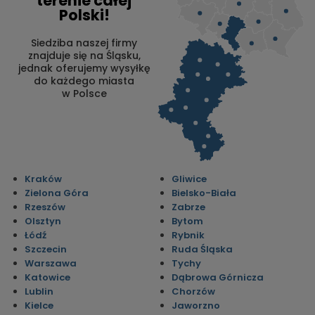
terenie całej
Polski!
Siedziba naszej firmy
znajduje się na Śląsku,
jednak oferujemy wysyłkę
do każdego miasta
w Polsce
Kraków
Gliwice
Zielona Góra
Bielsko-Biała
Rzeszów
Zabrze
Olsztyn
Bytom
Łódź
Rybnik
Szczecin
Ruda Śląska
Warszawa
Tychy
Katowice
Dąbrowa Górnicza
Lublin
Chorzów
Kielce
Jaworzno