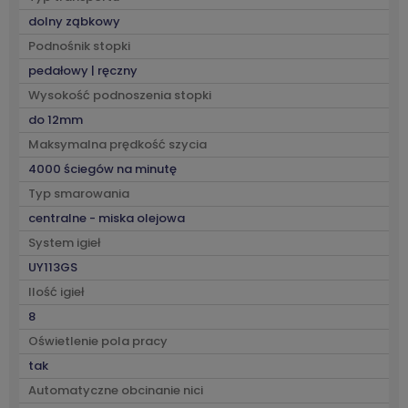
dolny ząbkowy
Podnośnik stopki
pedałowy | ręczny
Wysokość podnoszenia stopki
do 12mm
Maksymalna prędkość szycia
4000 ściegów na minutę
Typ smarowania
centralne - miska olejowa
System igieł
UY113GS
Ilość igieł
8
Oświetlenie pola pracy
tak
Automatyczne obcinanie nici