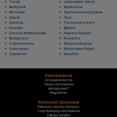
Toruń
Jastrzębie-Zdrój
Białystok
Mysłowice
Wrocław
Siemianowice Śląskie
Opole
Żory
Gdańsk
Tarnowskie Góry
Poznań
Będzin
Gorzów Wielkopolski
Piekary Śląskie
Bydgoszcz
Racibórz
Częstochowa
Świętochłowice
Sosnowiec
Wodzisław Śląski
Zawiercie
Mikołów
Zamówienia
Ustawienia konta
Twoje zamówienia
Jak kupować?
Regulamin
Płatność i dostawa
Płatności i koszty dostawy
Czas realizacji zamówienia
Zakupy ratalne