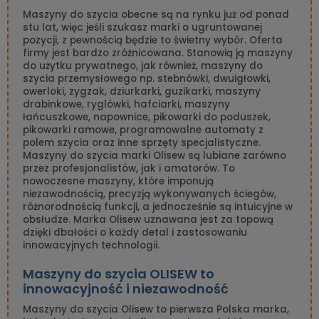
Maszyny do szycia obecne są na rynku już od ponad
stu lat, więc jeśli szukasz marki o ugruntowanej
pozycji, z pewnością będzie to świetny wybór. Oferta
firmy jest bardzo zróżnicowana. Stanowią ją maszyny
do użytku prywatnego, jak również, maszyny do
szycia przemysłowego np. stebnówki, dwuigłowki,
owerloki, zygzak, dziurkarki, guzikarki, maszyny
drabinkowe, ryglówki, hafciarki, maszyny
łańcuszkowe, napownice, pikowarki do poduszek,
pikowarki ramowe, programowalne automaty z
polem szycia oraz inne sprzęty specjalistyczne.
Maszyny do szycia marki Olisew są lubiane zarówno
przez profesjonalistów, jak i amatorów. To
nowoczesne maszyny, które imponują
niezawodnością, precyzją wykonywanych ściegów,
różnorodnością funkcji, a jednocześnie są intuicyjne w
obsłudze. Marka Olisew uznawana jest za topową
dzięki dbałości o każdy detal i zastosowaniu
innowacyjnych technologii.
Maszyny do szycia OLISEW to
innowacyjność i niezawodność
Maszyny do szycia Olisew to pierwsza Polska marka,