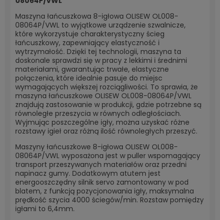
08064P/VWL
Maszyna łańcuszkowa 8-igłowa OLISEW OL008-
08064P/VWL to wyjątkowe urządzenie szwalnicze,
które wykorzystuje charakterystyczny ścieg
łańcuszkowy, zapewniający elastyczność i
wytrzymałość. Dzięki tej technologii, maszyna ta
doskonale sprawdzi się w pracy z lekkimi i średnimi
materiałami, gwarantując trwałe, elastyczne
połączenia, które idealnie pasuje do miejsc
wymagających większej rozciągliwości. To sprawia, że
maszyna łańcuszkowe OLISEW OL008-08064P/VWL
znajdują zastosowanie w produkcji, gdzie potrzebne są
równoległe przeszycia w równych odległościach.
Wyjmując poszczególne igły, można uzyskać różne
rozstawy igieł oraz różną ilość równoległych przeszyć.
Maszyny łańcuszkowe 8-igłowa OLISEW OL008-
08064P/VWL wyposażona jest w puller wspomagający
transport przeszywanych materiałów oraz przedni
napinacz gumy. Dodatkowym atutem jest
energooszczędny silnik servo zamontowany w pod
blatem, z funkcją pozycjonowania igły, maksymalna
prędkość szycia 4000 ściegów/min. Rozstaw pomiędzy
igłami to 6,4mm.