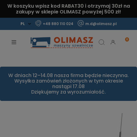
W koszyku wpisz kod
RABAT30
i otrzymaj
30zł
na
zakupy w sklepie OLIMASZ powyżej 500 zł!
+48 880 110 024
m.d@olimasz.pl
Mamy najlepsze ceny na rynku!
Sprawdź!
W dniach 12–14.08 nasza firma będzie nieczynna.
Wysyłka zamówień złożonych w tym okresie
nastąpi 17.08
Dziękujemy za wyrozumiałość.