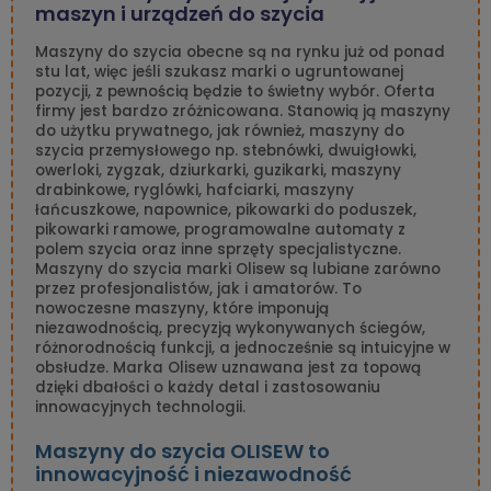
maszyn i urządzeń do szycia
Maszyny do szycia obecne są na rynku już od ponad
stu lat, więc jeśli szukasz marki o ugruntowanej
pozycji, z pewnością będzie to świetny wybór. Oferta
firmy jest bardzo zróżnicowana. Stanowią ją maszyny
do użytku prywatnego, jak również, maszyny do
szycia przemysłowego np. stebnówki, dwuigłowki,
owerloki, zygzak, dziurkarki, guzikarki, maszyny
drabinkowe, ryglówki, hafciarki, maszyny
łańcuszkowe, napownice, pikowarki do poduszek,
pikowarki ramowe, programowalne automaty z
polem szycia oraz inne sprzęty specjalistyczne.
Maszyny do szycia marki Olisew są lubiane zarówno
przez profesjonalistów, jak i amatorów. To
nowoczesne maszyny, które imponują
niezawodnością, precyzją wykonywanych ściegów,
różnorodnością funkcji, a jednocześnie są intuicyjne w
obsłudze. Marka Olisew uznawana jest za topową
dzięki dbałości o każdy detal i zastosowaniu
innowacyjnych technologii.
Maszyny do szycia OLISEW to
innowacyjność i niezawodność