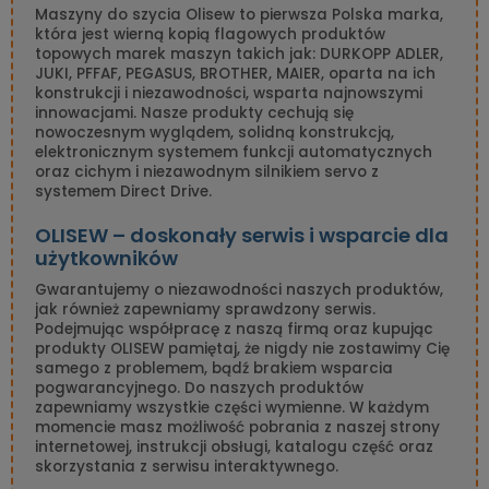
Maszyny do szycia Olisew to pierwsza Polska marka,
która jest wierną kopią flagowych produktów
topowych marek maszyn takich jak: DURKOPP ADLER,
JUKI, PFFAF, PEGASUS, BROTHER, MAIER, oparta na ich
konstrukcji i niezawodności, wsparta najnowszymi
innowacjami. Nasze produkty cechują się
nowoczesnym wyglądem, solidną konstrukcją,
elektronicznym systemem funkcji automatycznych
oraz cichym i niezawodnym silnikiem servo z
systemem Direct Drive.
OLISEW – doskonały serwis i wsparcie dla
użytkowników
Gwarantujemy o niezawodności naszych produktów,
jak również zapewniamy sprawdzony serwis.
Podejmując współpracę z naszą firmą oraz kupując
produkty OLISEW pamiętaj, że nigdy nie zostawimy Cię
samego z problemem, bądź brakiem wsparcia
pogwarancyjnego. Do naszych produktów
zapewniamy wszystkie części wymienne. W każdym
momencie masz możliwość pobrania z naszej strony
internetowej, instrukcji obsługi, katalogu część oraz
skorzystania z serwisu interaktywnego.