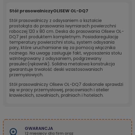
Stół prasowalniczyOLISEW OL-DQ7
Stół prasowalniczy z odsysaniem o kształcie
prostokąta do prasowania iwymiarach powierzchni
roboczej 120 x 80 cm. Deska do prasowania Olisew OL-
DQ7 jest produktem kompletnym. Posiadaregulację
temperatury powierzchni stołu, system odsysania
pary, które uruchamiane się za pomocą włącznika
nożnego. Na uwagę zasługuje fakt, wyposażenia stołu
wzintegrowany z odsysaniem, podgrzewany
prasulec(rękawnik). Solidna metalowa konstrukcja
gwarantuje trwałość deski wzastosowaniach
przemysłowych.
Stół prasowalniczy Olisew OL-DQ7 doskonale sprawdzi
się w pracy przemysłowej, pracowniach i atelier
krawieckich, szwalniach, pralniach i hotelach.
GWARANCJA
12 miesięcy dla firm oraz