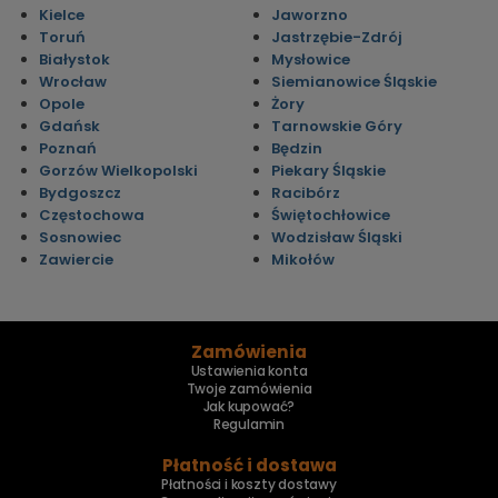
Kielce
Jaworzno
Toruń
Jastrzębie-Zdrój
Białystok
Mysłowice
Wrocław
Siemianowice Śląskie
Opole
Żory
Gdańsk
Tarnowskie Góry
Poznań
Będzin
Gorzów Wielkopolski
Piekary Śląskie
Bydgoszcz
Racibórz
Częstochowa
Świętochłowice
Sosnowiec
Wodzisław Śląski
Zawiercie
Mikołów
Zamówienia
Ustawienia konta
Twoje zamówienia
Jak kupować?
Regulamin
Płatność i dostawa
Płatności i koszty dostawy