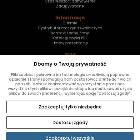
Czas realizacji zamówienia
Zakupy ratalne
Informacje
O firmie
Dystrybutor maszyn szwalniczych
Kontakt i dane firmy
Katalogi części PDF
Umów prezentację
Inne
Skup maszyn
Dbamy o Twoją prywatność
Naprawa maszyn
Pliki cookies i pokrewne im technologie umożliwiają poprawne
Znajdziesz nas
działanie strony i pomagają nam dostosować ofertę do Twoich
potrzeb. Możesz zaakceptować wykorzystanie przez nas
wszystkich tych plików i przejść do sklepu lub dostosować użycie
plików do swoich preferencji, wybierając opcję "Dostosuj zgody".
Zaakceptuj tylko niezbędne
Dostosuj zgody
SKLEP INTERNETOWY SHOPER.PL
Zaakceptuj wszystkie