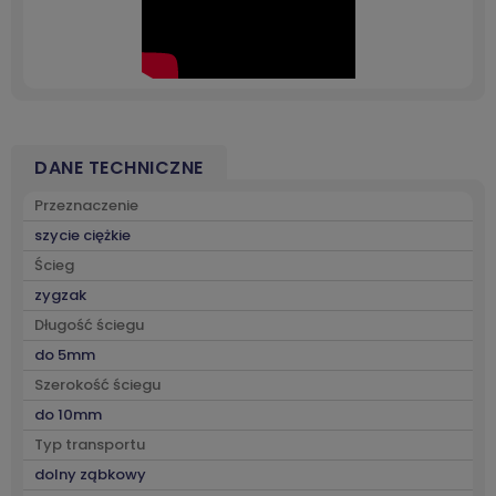
DANE TECHNICZNE
Przeznaczenie
szycie ciężkie
Ścieg
zygzak
Długość ściegu
do 5mm
Szerokość ściegu
do 10mm
Typ transportu
dolny ząbkowy