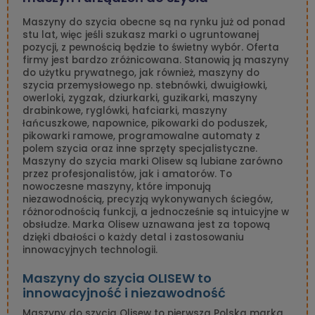
Maszyny do szycia obecne są na rynku już od ponad
stu lat, więc jeśli szukasz marki o ugruntowanej
pozycji, z pewnością będzie to świetny wybór. Oferta
firmy jest bardzo zróżnicowana. Stanowią ją maszyny
do użytku prywatnego, jak również, maszyny do
szycia przemysłowego np. stebnówki, dwuigłowki,
owerloki, zygzak, dziurkarki, guzikarki, maszyny
drabinkowe, ryglówki, hafciarki, maszyny
łańcuszkowe, napownice, pikowarki do poduszek,
pikowarki ramowe, programowalne automaty z
polem szycia oraz inne sprzęty specjalistyczne.
Maszyny do szycia marki Olisew są lubiane zarówno
przez profesjonalistów, jak i amatorów. To
nowoczesne maszyny, które imponują
niezawodnością, precyzją wykonywanych ściegów,
różnorodnością funkcji, a jednocześnie są intuicyjne w
obsłudze. Marka Olisew uznawana jest za topową
dzięki dbałości o każdy detal i zastosowaniu
innowacyjnych technologii.
Maszyny do szycia OLISEW to
innowacyjność i niezawodność
Maszyny do szycia Olisew to pierwsza Polska marka,