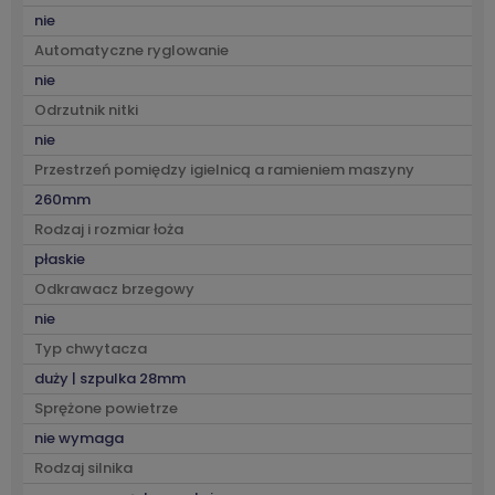
nie
Automatyczne ryglowanie
nie
Odrzutnik nitki
nie
Przestrzeń pomiędzy igielnicą a ramieniem maszyny
260mm
Rodzaj i rozmiar łoża
płaskie
Odkrawacz brzegowy
nie
Typ chwytacza
duży | szpulka 28mm
Sprężone powietrze
nie wymaga
Rodzaj silnika