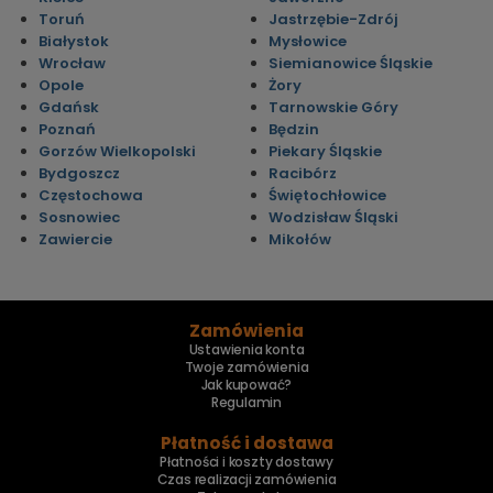
Toruń
Jastrzębie-Zdrój
Białystok
Mysłowice
Wrocław
Siemianowice Śląskie
Opole
Żory
Gdańsk
Tarnowskie Góry
Poznań
Będzin
Gorzów Wielkopolski
Piekary Śląskie
Bydgoszcz
Racibórz
Częstochowa
Świętochłowice
Sosnowiec
Wodzisław Śląski
Zawiercie
Mikołów
Zamówienia
Ustawienia konta
Twoje zamówienia
Jak kupować?
Regulamin
Płatność i dostawa
Płatności i koszty dostawy
Czas realizacji zamówienia