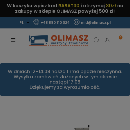
W koszyku wpisz kod
RABAT30
i otrzymaj
30zł
na
zakupy w sklepie OLIMASZ powyżej 500 zł!
+48 880 110 024
m.d@olimasz.pl
Mamy najlepsze ceny na rynku!
Sprawdź!
W dniach 12–14.08 nasza firma będzie nieczynna.
Wysyłka zamówień złożonych w tym okresie
nastąpi 17.08
Dziękujemy za wyrozumiałość.