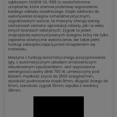
ząbkowym OLISEW OL-566 to wszechstronne
urządzenie, które stanowi podstawę wyposażenia
każdego zakładu szwalniczego. Dzięki zdolności do
wykonywania ściegów ocharakterystycznym,
zygzakowatym wzorze, te maszyny oferują szereg
zastosowań zarówno wprodukcji odzieży, jak i w wielu
innych branżach tekstylnych. Zygzak to jeden
znajczęściej wykorzystywanych ściegów, który nie tylko
zapewnia estetyczne wykończenie, ale także pełni
funkcję zabezpieczającą przed strzępieniem się
materiału.
Maszyna z funkcją automatycznego pozycjonowania
igły, z automatycznym układem smarowniczym
iwbudowanym szpulownikiem. Jest wyposażona
wenergooszczędny silnik 750 W, umieszczony pod
blatem. Prędkość szycia do 2500 ściegów/min.,
wysokość podnoszenia stopki 9mm, długość ściegu do
5mm, szerokość zygzak 10mm, szpulka o średnicy
28mm.