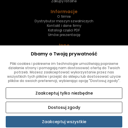
Zakupy ratalne
Informacje
O firmie
Dystrybutor maszyn szwalniczych
Kontakt i dane firmy
Katalogi części PDF
Umów prezentację
Inne
Skup maszyn
Dbamy o Twoją prywatność
Naprawa maszyn
Pliki cookies i pokrewne im technologie umożliwiają poprawne
Znajdziesz nas
działanie strony i pomagają nam dostosować ofertę do Twoich
potrzeb. Możesz zaakceptować wykorzystanie przez nas
wszystkich tych plików i przejść do sklepu lub dostosować użycie
plików do swoich preferencji, wybierając opcję "Dostosuj zgody".
Zaakceptuj tylko niezbędne
Dostosuj zgody
SKLEP INTERNETOWY SHOPER.PL
Zaakceptuj wszystkie