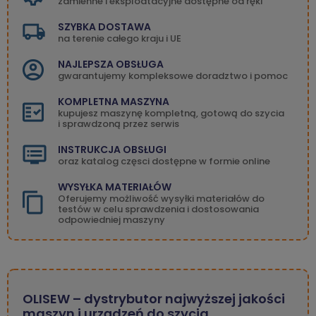
zamienne i eksploatacyjne dostępne od ręki
SZYBKA DOSTAWA
na terenie całego kraju i UE
NAJLEPSZA OBSŁUGA
gwarantujemy kompleksowe doradztwo i pomoc
KOMPLETNA MASZYNA
kupujesz maszynę kompletną, gotową do szycia
i sprawdzoną przez serwis
INSTRUKCJA OBSŁUGI
oraz katalog częsci dostępne w formie online
WYSYŁKA MATERIAŁÓW
Oferujemy możliwość wysyłki materiałów do
testów w celu sprawdzenia i dostosowania
odpowiedniej maszyny
OLISEW – dystrybutor najwyższej jakości
maszyn i urządzeń do szycia