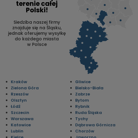
terenie całej
Polski!
Siedziba naszej firmy
znajduje się na Śląsku,
jednak oferujemy wysyłkę
do każdego miasta
w Polsce
Kraków
Gliwice
Zielona Góra
Bielsko-Biała
Rzeszów
Zabrze
Olsztyn
Bytom
Łódź
Rybnik
Szczecin
Ruda Śląska
Warszawa
Tychy
Katowice
Dąbrowa Górnicza
Lublin
Chorzów
Kielce
Jaworzno