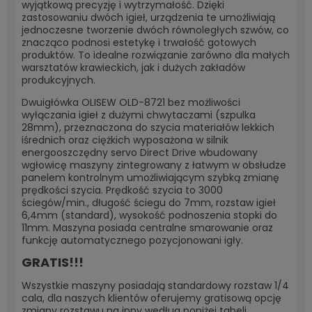
wyjątkową precyzję i wytrzymałość. Dzięki
zastosowaniu dwóch igieł, urządzenia te umożliwiają
jednoczesne tworzenie dwóch równoległych szwów, co
znacząco podnosi estetykę i trwałość gotowych
produktów. To idealne rozwiązanie zarówno dla małych
warsztatów krawieckich, jak i dużych zakładów
produkcyjnych.
Dwuigłówka OLISEW OLD-8721 bez możliwości
wyłączania igieł z dużymi chwytaczami (szpulka
28mm), przeznaczona do szycia materiałów lekkich
iśrednich oraz ciężkich wyposażona w silnik
energooszczędny servo Direct Drive wbudowany
wgłowicę maszyny zintegrowany z łatwym w obsłudze
panelem kontrolnym umożliwiającym szybką zmianę
prędkości szycia. Prędkość szycia to 3000
ściegów/min., długość ściegu do 7mm, rozstaw igieł
6,4mm (standard), wysokość podnoszenia stopki do
11mm. Maszyna posiada centralne smarowanie oraz
funkcję automatycznego pozycjonowani igły.
GRATIS!!!
Wszystkie maszyny posiadają standardowy rozstaw 1/4
cala, dla naszych klientów oferujemy gratisową opcję
zmiany rozstawu na inny według poniżej tabeli.