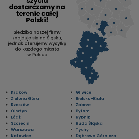
szycia
dostarczamy na
terenie całej
Polski!
Siedziba naszej firmy
znajduje się na Śląsku,
jednak oferujemy wysyłkę
do każdego miasta
w Polsce
Kraków
Gliwice
Zielona Góra
Bielsko-Biała
Rzeszów
Zabrze
Olsztyn
Bytom
Łódź
Rybnik
Szczecin
Ruda Śląska
Warszawa
Tychy
Katowice
Dąbrowa Górnicza