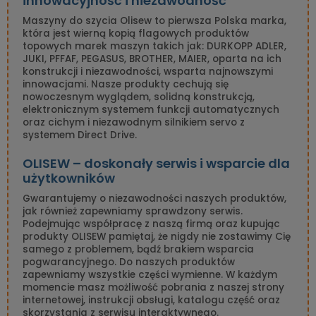
innowacyjność i niezawodność
Maszyny do szycia Olisew to pierwsza Polska marka,
która jest wierną kopią flagowych produktów
topowych marek maszyn takich jak: DURKOPP ADLER,
JUKI, PFFAF, PEGASUS, BROTHER, MAIER, oparta na ich
konstrukcji i niezawodności, wsparta najnowszymi
innowacjami. Nasze produkty cechują się
nowoczesnym wyglądem, solidną konstrukcją,
elektronicznym systemem funkcji automatycznych
oraz cichym i niezawodnym silnikiem servo z
systemem Direct Drive.
OLISEW – doskonały serwis i wsparcie dla
użytkowników
Gwarantujemy o niezawodności naszych produktów,
jak również zapewniamy sprawdzony serwis.
Podejmując współpracę z naszą firmą oraz kupując
produkty OLISEW pamiętaj, że nigdy nie zostawimy Cię
samego z problemem, bądź brakiem wsparcia
pogwarancyjnego. Do naszych produktów
zapewniamy wszystkie części wymienne. W każdym
momencie masz możliwość pobrania z naszej strony
internetowej, instrukcji obsługi, katalogu część oraz
skorzystania z serwisu interaktywnego.