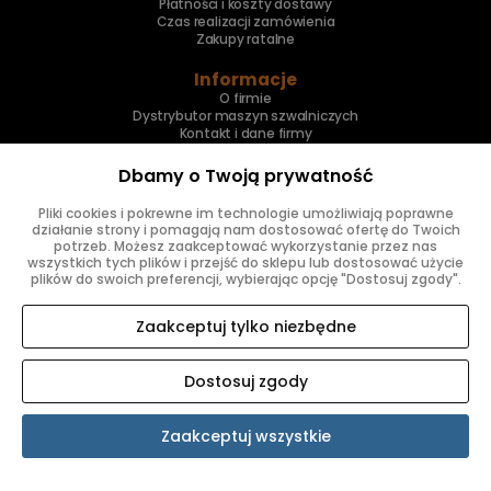
Płatności i koszty dostawy
Czas realizacji zamówienia
Zakupy ratalne
Informacje
O firmie
Dystrybutor maszyn szwalniczych
Kontakt i dane firmy
Katalogi części PDF
Umów prezentację
Dbamy o Twoją prywatność
Inne
Pliki cookies i pokrewne im technologie umożliwiają poprawne
Skup maszyn
działanie strony i pomagają nam dostosować ofertę do Twoich
Naprawa maszyn
potrzeb. Możesz zaakceptować wykorzystanie przez nas
wszystkich tych plików i przejść do sklepu lub dostosować użycie
plików do swoich preferencji, wybierając opcję "Dostosuj zgody".
Znajdziesz nas
Zaakceptuj tylko niezbędne
Dostosuj zgody
Zaakceptuj wszystkie
SKLEP INTERNETOWY SHOPER.PL