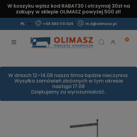
W koszyku wpisz kod
RABAT30
i otrzymaj
30zł
na
zakupy w sklepie OLIMASZ powyżej 500 zł!
+48 880 110 024
m.d@olimasz.pl
Mamy najlepsze ceny na rynku!
Sprawdź!
W dniach 12–14.08 nasza firma będzie nieczynna.
Wysyłka zamówień złożonych w tym okresie
nastąpi 17.08
Dziękujemy za wyrozumiałość.