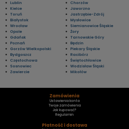
Lublin
Chorzów
Kielce
Jaworzno
Toruń
Jastrzębie-Zdrój
Białystok
Mysłowice
Wrocław
Siemianowice Śląskie
Opole
Żory
Gdańsk
Tarnowskie Góry
Poznań
Będzin
Gorzów Wielkopolski
Piekary Śląskie
Bydgoszcz
Racibórz
Częstochowa
Świętochłowice
Sosnowiec
Wodzisław Śląski
Zawiercie
Mikołów
Zamówienia
Ustawienia konta
Twoje zamówienia
Jak kupować?
Regulamin
Płatność i dostawa