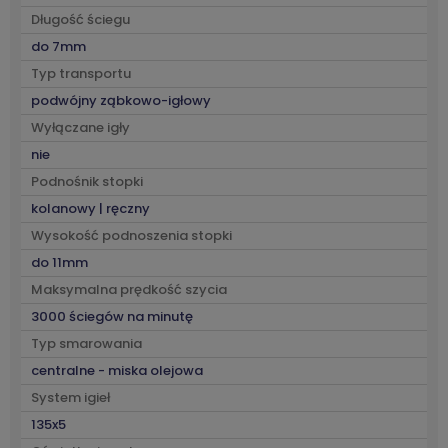
Długość ściegu
do 7mm
Typ transportu
podwójny ząbkowo-igłowy
Wyłączane igły
nie
Podnośnik stopki
kolanowy | ręczny
Wysokość podnoszenia stopki
do 11mm
Maksymalna prędkość szycia
3000 ściegów na minutę
Typ smarowania
centralne - miska olejowa
System igieł
135x5