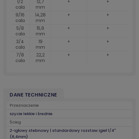
1/2
12,7
+
+
cala
mm
9/16
14,28
+
+
cala
mm
5/8
15,9
+
+
cala
mm
3/4
19
+
+
cala
mm
7/8
22,2
+
+
cala
mm
DANE TECHNICZNE
Przeznaczenie
szycie lekkie i średnie
Ścieg
2-igłowy stebnowy | standardowy rozstaw igieł 1/4"
(6,4mm)