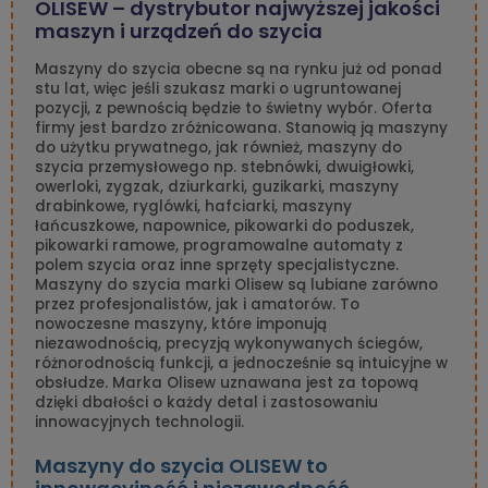
OLISEW – dystrybutor najwyższej jakości
maszyn i urządzeń do szycia
Maszyny do szycia obecne są na rynku już od ponad
stu lat, więc jeśli szukasz marki o ugruntowanej
pozycji, z pewnością będzie to świetny wybór. Oferta
firmy jest bardzo zróżnicowana. Stanowią ją maszyny
do użytku prywatnego, jak również, maszyny do
szycia przemysłowego np. stebnówki, dwuigłowki,
owerloki, zygzak, dziurkarki, guzikarki, maszyny
drabinkowe, ryglówki, hafciarki, maszyny
łańcuszkowe, napownice, pikowarki do poduszek,
pikowarki ramowe, programowalne automaty z
polem szycia oraz inne sprzęty specjalistyczne.
Maszyny do szycia marki Olisew są lubiane zarówno
przez profesjonalistów, jak i amatorów. To
nowoczesne maszyny, które imponują
niezawodnością, precyzją wykonywanych ściegów,
różnorodnością funkcji, a jednocześnie są intuicyjne w
obsłudze. Marka Olisew uznawana jest za topową
dzięki dbałości o każdy detal i zastosowaniu
innowacyjnych technologii.
Maszyny do szycia OLISEW to