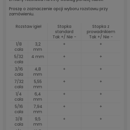
Proszę o zaznaczenie opcji wyboru rozstawu przy
zamówieniu.
Rozstaw igieł
Stopka
Stopka z
standard
prowadnikiem
Tak +/ Nie -
Tak +/ Nie -
1/8
3,2
+
+
cala
mm
5/32
4 mm
+
+
cala
3/16
4,8
+
+
cala
mm
7/32
5,55
+
+
cala
mm
1/4
6,4
+
+
cala
mm
5/16
7,94
+
+
cala
mm
3/8
9,5
+
+
cala
mm