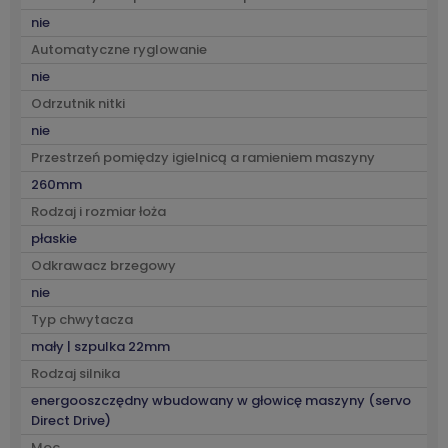
nie
Automatyczne ryglowanie
nie
Odrzutnik nitki
nie
Przestrzeń pomiędzy igielnicą a ramieniem maszyny
260mm
Rodzaj i rozmiar łoża
płaskie
Odkrawacz brzegowy
nie
Typ chwytacza
mały | szpulka 22mm
Rodzaj silnika
energooszczędny wbudowany w głowicę maszyny (servo
Direct Drive)
Moc