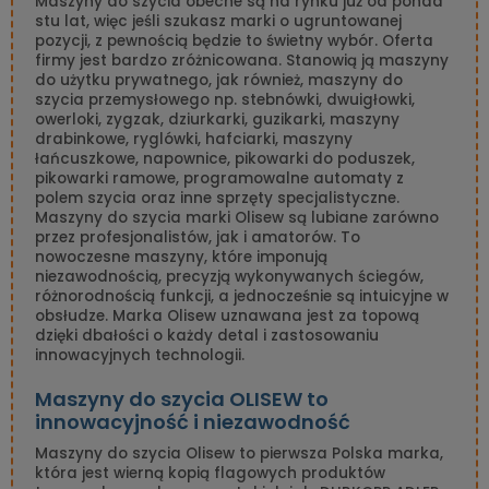
Maszyny do szycia obecne są na rynku już od ponad
stu lat, więc jeśli szukasz marki o ugruntowanej
pozycji, z pewnością będzie to świetny wybór. Oferta
firmy jest bardzo zróżnicowana. Stanowią ją maszyny
do użytku prywatnego, jak również, maszyny do
szycia przemysłowego np. stebnówki, dwuigłowki,
owerloki, zygzak, dziurkarki, guzikarki, maszyny
drabinkowe, ryglówki, hafciarki, maszyny
łańcuszkowe, napownice, pikowarki do poduszek,
pikowarki ramowe, programowalne automaty z
polem szycia oraz inne sprzęty specjalistyczne.
Maszyny do szycia marki Olisew są lubiane zarówno
przez profesjonalistów, jak i amatorów. To
nowoczesne maszyny, które imponują
niezawodnością, precyzją wykonywanych ściegów,
różnorodnością funkcji, a jednocześnie są intuicyjne w
obsłudze. Marka Olisew uznawana jest za topową
dzięki dbałości o każdy detal i zastosowaniu
innowacyjnych technologii.
Maszyny do szycia OLISEW to
innowacyjność i niezawodność
Maszyny do szycia Olisew to pierwsza Polska marka,
która jest wierną kopią flagowych produktów