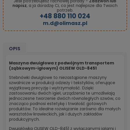
Jeśli potrzebujesz fachowej porady -
Zadzwoń lub
napisz
, a ja doradzę Ci, co jest najlepsze dla Twoich
potrzeb.
+48 880 110 024
m.d@olimasz.pl
OPIS
Maszyna dwuigłowa z podwójnym transportem
(ząbkowym-igłowym) OLISEW OLD-8451
Stebnówki dwuigłowe to niezastąpione maszyny
szwalnicze w produkcji odzieży i tekstyliów, oferujące
wyjątkową precyzję i wytrzymałość. Dzięki
zastosowaniu dwóch igieł, urządzenia te umożliwiają
jednoczesne tworzenie dwóch równoległych szwów, co
znacząco podnosi estetykę i trwałość gotowych
produktów. To idealne rozwiązanie zarówno dla małych
warsztatów krawieckich, jak i dużych zakładów
produkcyjnych.
Dwuigłówka OLISEW OLD-8451 z wyłączanymi igłami i