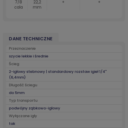
7/8
22,2
+
+
cala
mm
DANE TECHNICZNE
Przeznaczenie
szycie lekkie i średnie
Ścieg
2-igłowy stebnowy | standardowy rozstaw igieł 1/4"
(6,4mm)
Długość ściegu
do 5mm
Typ transportu
podwójny ząbkowo-igłowy
Wyłączane igły
tak