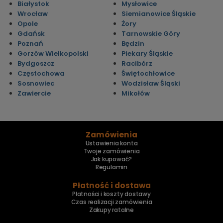
Białystok
Mysłowice
Wrocław
Siemianowice Śląskie
Opole
Żory
Gdańsk
Tarnowskie Góry
Poznań
Będzin
Gorzów Wielkopolski
Piekary Śląskie
Bydgoszcz
Racibórz
Częstochowa
Świętochłowice
Sosnowiec
Wodzisław Śląski
Zawiercie
Mikołów
Zamówienia
Ustawienia konta
Twoje zamówienia
Jak kupować?
Regulamin
Płatność i dostawa
Płatności i koszty dostawy
Czas realizacji zamówienia
Zakupy ratalne