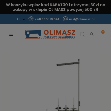
W koszyku wpisz kod
RABAT30
i otrzymaj
30zł
na
zakupy w sklepie OLIMASZ powyżej 500 zł!
+48 880 110 024
m.d@olimasz.pl
Mamy najlepsze ceny na rynku!
Sprawdź!