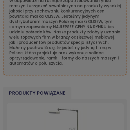
W odpowiedzi na rosnące zapotrzebowanie rynku
maszyn i urządzeń szwalniczych na produkty wysokiej
jakości przy zachowaniu konkurencyjnych cen
powstała marka OLISEW. Jesteśmy jedynym
dystrybutorem maszyn Polskiej marki OLISEW, tym
samym zapewniamy NAJLEPSZE CENY NA RYNKU bez
udziału pośredników. Nasze produkty zdobyły uznanie
wielu topowych firm w branży odzieżowej, meblowej,
jak i producentów produktów specjalistycznych.
Możemy pochwalić się, że jesteśmy jedyną firmą w
Polsce, która projektuje oraz wykonuje solidne
oprzyrządowanie, ramki i formy do naszych maszyn i
automatów o polu szycia.
PRODUKTY POWIĄZANE