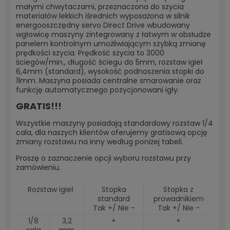
małymi chwytaczami, przeznaczona do szycia
materiałów lekkich iśrednich wyposażona w silnik
energooszczędny servo Direct Drive wbudowany
wgłowicę maszyny zintegrowany z łatwym w obsłudze
panelem kontrolnym umożliwiającym szybką zmianę
prędkości szycia. Prędkość szycia to 3000
ściegów/min., długość ściegu do 5mm, rozstaw igieł
6,4mm (standard), wysokość podnoszenia stopki do
11mm. Maszyna posiada centralne smarowanie oraz
funkcję automatycznego pozycjonowani igły.
GRATIS!!!
Wszystkie maszyny posiadają standardowy rozstaw 1/4
cala, dla naszych klientów oferujemy gratisową opcję
zmiany rozstawu na inny według poniżej tabeli.
Proszę o zaznaczenie opcji wyboru rozstawu przy
zamówieniu.
Rozstaw igieł
Stopka
Stopka z
standard
prowadnikiem
Tak +/ Nie -
Tak +/ Nie -
1/8
3,2
+
+
cala
mm