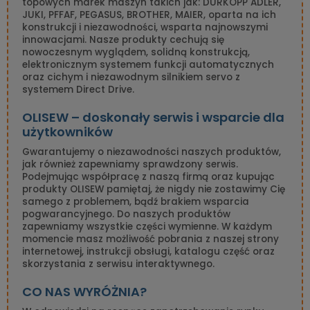
topowych marek maszyn takich jak: DURKOPP ADLER,
JUKI, PFFAF, PEGASUS, BROTHER, MAIER, oparta na ich
konstrukcji i niezawodności, wsparta najnowszymi
innowacjami. Nasze produkty cechują się
nowoczesnym wyglądem, solidną konstrukcją,
elektronicznym systemem funkcji automatycznych
oraz cichym i niezawodnym silnikiem servo z
systemem Direct Drive.
OLISEW – doskonały serwis i wsparcie dla
użytkowników
Gwarantujemy o niezawodności naszych produktów,
jak również zapewniamy sprawdzony serwis.
Podejmując współpracę z naszą firmą oraz kupując
produkty OLISEW pamiętaj, że nigdy nie zostawimy Cię
samego z problemem, bądź brakiem wsparcia
pogwarancyjnego. Do naszych produktów
zapewniamy wszystkie części wymienne. W każdym
momencie masz możliwość pobrania z naszej strony
internetowej, instrukcji obsługi, katalogu część oraz
skorzystania z serwisu interaktywnego.
CO NAS WYRÓŻNIA?