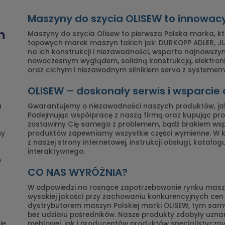
Maszyny do szycia OLISEW to innowac
n
Maszyny do szycia Olisew to pierwsza Polska marka, k
topowych marek maszyn takich jak: DURKOPP ADLER, JUK
na ich konstrukcji i niezawodności, wsparta najnowszy
nowoczesnym wyglądem, solidną konstrukcją, elektro
oraz cichym i niezawodnym silnikiem servo z systemem 
OLISEW – doskonały serwis i wsparcie
u
Gwarantujemy o niezawodności naszych produktów, ja
Podejmując współpracę z naszą firmą oraz kupując prod
zostawimy Cię samego z problemem, bądź brakiem ws
ny
produktów zapewniamy wszystkie części wymienne. W
z naszej strony internetowej, instrukcji obsługi, katalo
interaktywnego.
e
CO NAS WYRÓŻNIA?
W odpowiedzi na rosnące zapotrzebowanie rynku maszy
wysokiej jakości przy zachowaniu konkurencyjnych ce
dystrybutorem maszyn Polskiej marki OLISEW, tym s
bez udziału pośredników. Nasze produkty zdobyły uznan
ie
meblowej, jak i producentów produktów specjalistyczny