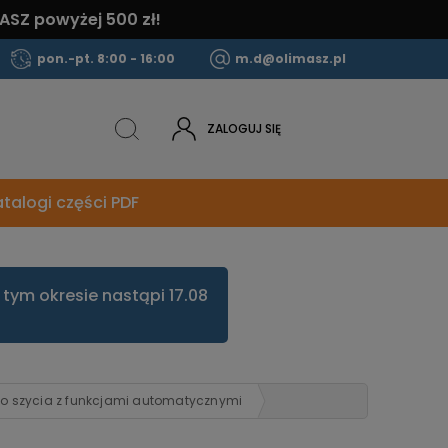
ASZ powyżej 500 zł!
pon.-pt. 8:00 - 16:00
m.d@olimasz.pl
ZALOGUJ SIĘ
talogi części PDF
tym okresie nastąpi 17.08
do szycia z funkcjami automatycznymi