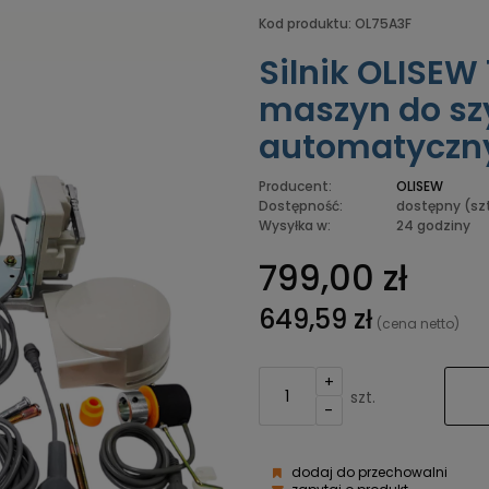
Kod produktu:
OL75A3F
Silnik OLISE
maszyn do szy
automatyczn
Producent:
OLISEW
Dostępność:
dostępny
(sz
Wysyłka w:
24 godziny
799,00 zł
649,59 zł
(cena netto)
+
szt.
-
dodaj do przechowalni