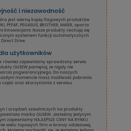
yjność i niezawodność
tóra jest wierną kopią flagowych produktów
I, PFFAF, PEGASUS, BROTHER, MAIER, oparta
mi innowacjami. Nasze produkty cechują się
nicznym systemem funkcji automatycznych
Direct Drive.
 dla użytkowników
k również zapewniamy sprawdzony serwis.
ukty OLISEW pamiętaj, że nigdy nie
parcia pogwarancyjnego. Do naszych
 każdym momencie masz możliwość pobrania
gu część oraz skorzystania z serwisu
n i urządzeń szwalniczych na produkty
n powstała marka OLISEW. Jesteśmy jedynym
amym zapewniamy NAJLEPSZE CENY NA RYNKU
ie wielu topowych firm w branży odzieżowej,
ch. Możemy pochwalić się, że jesteśmy jedyną