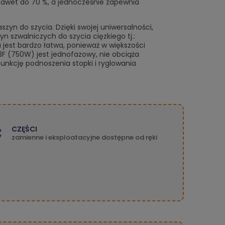
 nawet do 70 %, a jednocześnie zapewnia
yn do szycia. Dzięki swojej uniwersalności,
 szwalniczych do szycia cięzkiego tj.:
 jest bardzo łatwa, ponieważ w większości
3F (750W) jest jednofazowy, nie obciąża
unkcję podnoszenia stopki i ryglowania
CZĘŚCI
zamienne i eksploatacyjne dostępne od ręki