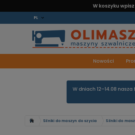
W koszyku wpisz
Nowości
Pro
W dniach 12–14.08 nasza 
Strona główna
Silniki do maszyn do szycia