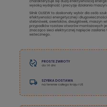
charakteryzuje się dużą efektywnością energe
wysoką wydajność i precyzję działania maszyn
Silnik OLISEW to doskonały wybór dla osób szu
efektywności energetycznej i długowieczności
stebnówek, owerloków, dwuigłówek, maszyn wiel
przypadków rozstaw otworów montażowych jest 
znacząco sieci elektrycznej napięcie zasilani
wstecznego.
PROSTE ZWROTY
do 14 dni
SZYBKA DOSTAWA
na terenie całego kraju i UE