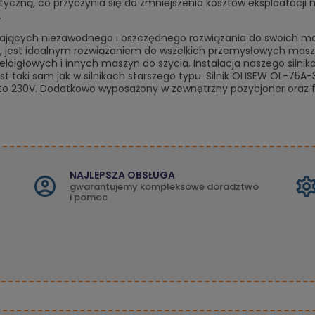
tyczną, co przyczynia się do zmniejszenia kosztów eksploatacji
.
kających niezawodnego i oszczędnego rozwiązania do swoich masz
, jest idealnym rozwiązaniem do wszelkich przemysłowych maszyn
oigłowych i innych maszyn do szycia. Instalacja naszego silnika
taki sam jak w silnikach starszego typu. Silnik OLISEW OL-75A-
a to 230V. Dodatkowo wyposażony w zewnętrzny pozycjoner oraz f
NAJLEPSZA OBSŁUGA
gwarantujemy kompleksowe doradztwo
i pomoc