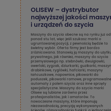
OLISEW – dystrybutor
najwyższej jakości maszy
i urządzeń do szycia
Maszyny do szycia obecne są na rynku już od
ponad stu lat, więc jeśli szukasz marki o
ugruntowanej pozycji, z pewnością będzie to
świetny wybór. Oferta firmy jest bardzo
zróżnicowana. Stanowią ją maszyny do użytk
prywatnego, jak również, maszyny do szycia
przemysłowego np. stebnówki, dwuigłowki,
owerloki, zygzak, dziurkarki, guzikarki, maszy
drabinkowe, ryglówki, hafciarki, maszyny
łańcuszkowe, napownice, pikowarki do
poduszek, pikowarki ramowe, programowaln
automaty z polem szycia oraz inne sprzęty
specjalistyczne. Maszyny do szycia marki
Olisew są lubiane zarówno przez
profesjonalistów, jak i amatorów. To
nowoczesne maszyny, które imponują
niezawodnością, precyzją wykonywanych
ściegów, różnorodnością funkcji, a jednocześn