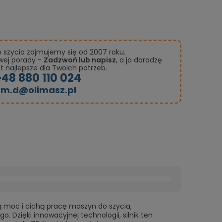
szycia zajmujemy się od 2007 roku.
owej porady -
Zadzwoń lub napisz
, a ja doradzę
st najlepsze dla Twoich potrzeb.
+48 880 110 024
m.d@olimasz.pl
 moc i cichą pracę maszyn do szycia,
. Dzięki innowacyjnej technologii, silnik ten