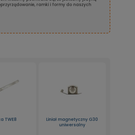
 oprzyrządowanie, ramki i formy do naszych
ta TWE8
Liniał magnetyczny G30
uniwersalny