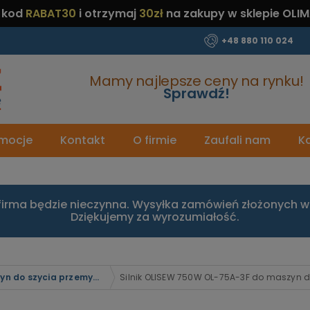
 kod
RABAT30
i otrzymaj
30zł
na zakupy w sklepie OLIM
+48 880 110 024
Mamy najlepsze ceny na rynku!
Sprawdź!
mocje
Kontakt
O firmie
Zaufali nam
Ka
firma będzie nieczynna. Wysyłka zamówień złożonych w 
Dziękujemy za wyrozumiałość.
Silniki do maszyn do szycia przemysłowych
Silnik OLISEW 750W OL-75A-3F do maszyn 