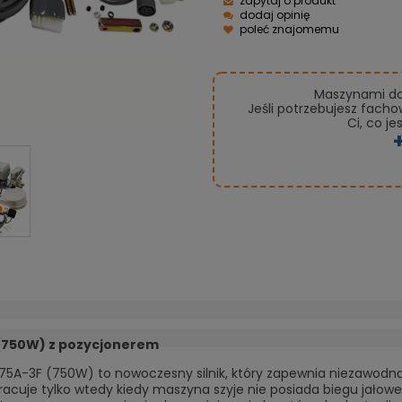
zapytaj o produkt
dodaj opinię
poleć znajomemu
Maszynami do 
Jeśli potrzebujesz fach
Ci, co je
 (750W) z pozycjonerem
75A-3F (750W) to nowoczesny silnik, który zapewnia niezawodną
racuje tylko wtedy kiedy maszyna szyje nie posiada biegu jałowego