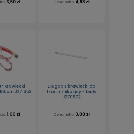
3,50 zł
4,88 zł
tto:
Cena netto:
r krawiecki
Długopis krawiecki do
150cm JZ71353
tkanin znikający - biały
JZ70972
1,00 zł
3,00 zł
tto:
Cena netto: