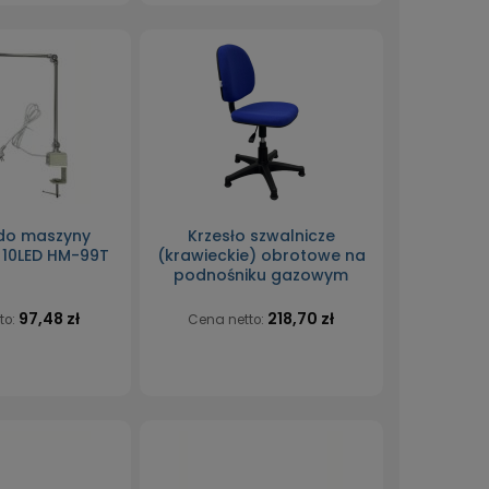
do maszyny
Krzesło szwalnicze
j 10LED HM-99T
(krawieckie) obrotowe na
podnośniku gazowym
97,48 zł
218,70 zł
to:
Cena netto: