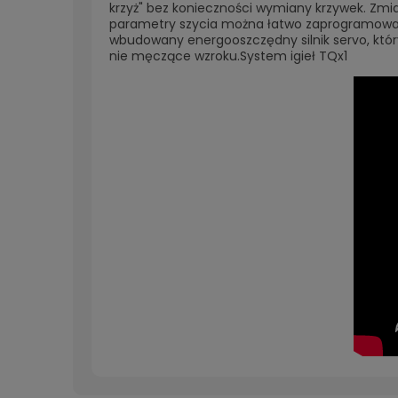
krzyż" bez konieczności wymiany krzywek. Zm
parametry szycia można łatwo zaprogramować
wbudowany energooszczędny silnik servo, który
nie męczące wzroku.System igieł TQx1