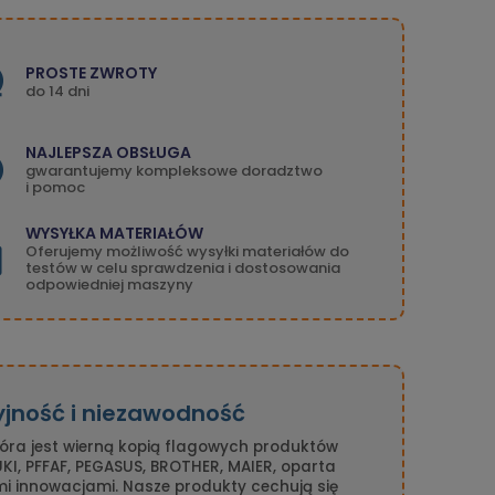
PROSTE ZWROTY
do 14 dni
NAJLEPSZA OBSŁUGA
gwarantujemy kompleksowe doradztwo
i pomoc
WYSYŁKA MATERIAŁÓW
Oferujemy możliwość wysyłki materiałów do
testów w celu sprawdzenia i dostosowania
odpowiedniej maszyny
yjność i niezawodność
tóra jest wierną kopią flagowych produktów
I, PFFAF, PEGASUS, BROTHER, MAIER, oparta
mi innowacjami. Nasze produkty cechują się