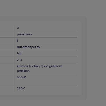
3
punktowe
1
automatyczny
tak
2, 4
klamra (uchwyt) do guzików
płaskich
550W
230V