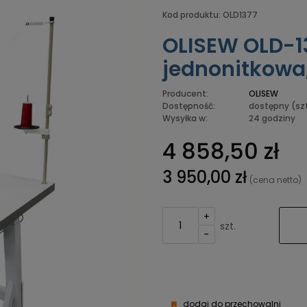
Kod produktu:
OLD1377
OLISEW OLD-1
jednonitkowa,
Producent:
OLISEW
Dostępność:
dostępny
(szt
Wysyłka w:
24 godziny
4 858,50 zł
3 950,00 zł
(cena netto)
+
szt.
-
dodaj do przechowalni