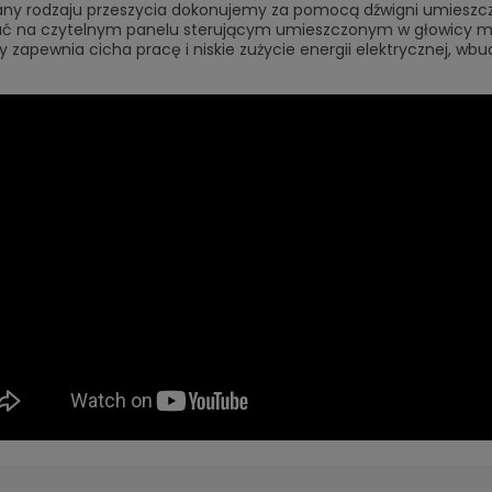
iany rodzaju przeszycia dokonujemy za pomocą dźwigni umieszc
 na czytelnym panelu sterującym umieszczonym w głowicy mas
 zapewnia cicha pracę i niskie zużycie energii elektrycznej, wbu