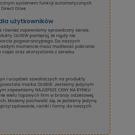
nicznym systemem funkcji automatycznych
Direct Drive.
 dla użytkowników
k również zapewniamy sprawdzony serwis.
ukty OLISEW pamiętaj, że nigdy nie
parcia pogwarancyjnego. Do naszych
 każdym momencie masz możliwość pobrania
gu część oraz skorzystania z serwisu
n i urządzeń szwalniczych na produkty
n powstała marka OLISEW. Jesteśmy jedynym
amym zapewniamy NAJLEPSZE CENY NA RYNKU
ie wielu topowych firm w branży odzieżowej,
ch. Możemy pochwalić się, że jesteśmy jedyną
 oprzyrządowanie, ramki i formy do naszych