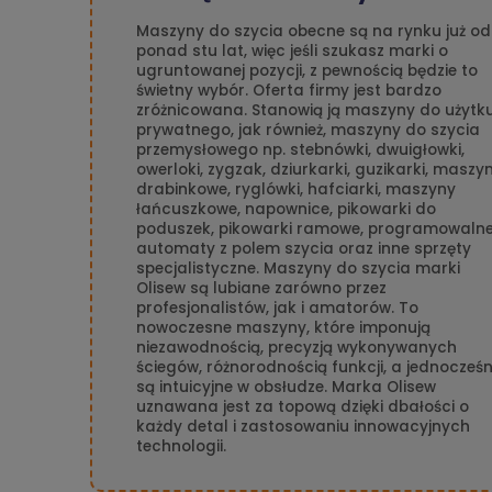
Maszyny do szycia obecne są na rynku już od
ponad stu lat, więc jeśli szukasz marki o
ugruntowanej pozycji, z pewnością będzie to
świetny wybór. Oferta firmy jest bardzo
zróżnicowana. Stanowią ją maszyny do użytk
prywatnego, jak również, maszyny do szycia
przemysłowego np. stebnówki, dwuigłowki,
owerloki, zygzak, dziurkarki, guzikarki, maszy
drabinkowe, ryglówki, hafciarki, maszyny
łańcuszkowe, napownice, pikowarki do
poduszek, pikowarki ramowe, programowaln
automaty z polem szycia oraz inne sprzęty
specjalistyczne. Maszyny do szycia marki
Olisew są lubiane zarówno przez
profesjonalistów, jak i amatorów. To
nowoczesne maszyny, które imponują
niezawodnością, precyzją wykonywanych
ściegów, różnorodnością funkcji, a jednocześn
są intuicyjne w obsłudze. Marka Olisew
uznawana jest za topową dzięki dbałości o
każdy detal i zastosowaniu innowacyjnych
technologii.