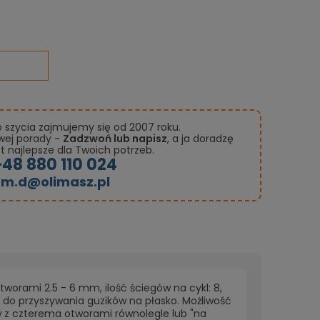
szycia zajmujemy się od 2007 roku.
owej porady -
Zadzwoń lub napisz
, a ja doradzę
st najlepsze dla Twoich potrzeb.
+48 880 110 024
m.d@olimasz.pl
worami 2.5 - 6 mm, ilość ściegów na cykl: 8,
do przyszywania guzików na płasko. Możliwość
 z czterema otworami równolegle lub "na