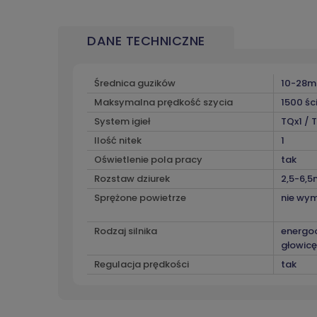
DANE TECHNICZNE
Średnica guzików
10-28
Maksymalna prędkość szycia
1500 śc
System igieł
TQx1 / 
Ilość nitek
1
Oświetlenie pola pracy
tak
Rozstaw dziurek
2,5-6,5
Sprężone powietrze
nie wy
Rodzaj silnika
energo
głowicę
Regulacja prędkości
tak