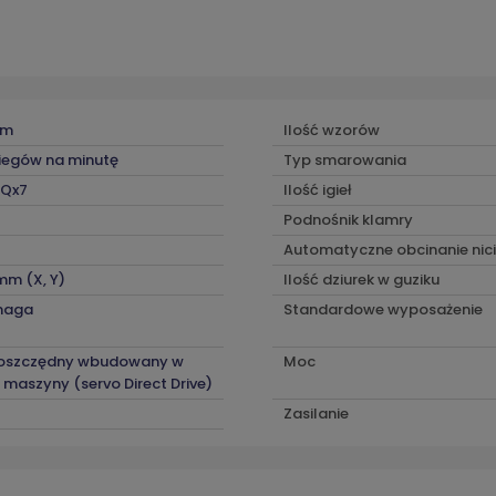
mm
Ilość wzorów
iegów na minutę
Typ smarowania
TQx7
Ilość igieł
Podnośnik klamry
Automatyczne obcinanie nici
mm (X, Y)
Ilość dziurek w guziku
maga
Standardowe wyposażenie
oszczędny wbudowany w
Moc
 maszyny (servo Direct Drive)
Zasilanie