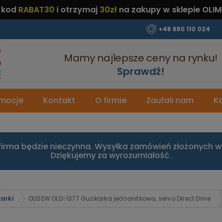
 kod
RABAT30
i otrzymaj
30zł
na zakupy w sklepie OLIM
+48 880 110 024
Mamy najlepsze ceny na rynku!
Sprawdź!
mocje
Kontakt
O firmie
Zaufali nam
Ka
firma będzie nieczynna. Wysyłka zamówień złożonych w 
Dziękujemy za wyrozumiałość.
arki
OLISEW OLD-1377 Guzikarka jednonitkowa, servo Direct Drive