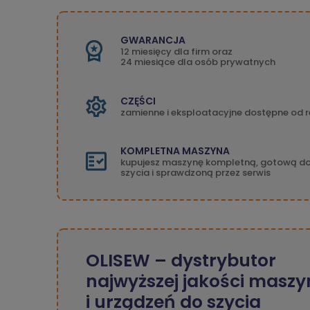
GWARANCJA
12 miesięcy dla firm oraz
24 miesiące dla osób prywatnych
CZĘŚCI
zamienne i eksploatacyjne dostępne od r
KOMPLETNA MASZYNA
kupujesz maszynę kompletną, gotową d
szycia i sprawdzoną przez serwis
OLISEW – dystrybutor
najwyższej jakości maszy
i urządzeń do szycia