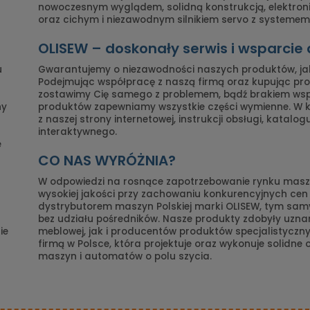
nowoczesnym wyglądem, solidną konstrukcją, elektro
oraz cichym i niezawodnym silnikiem servo z systemem 
OLISEW – doskonały serwis i wsparcie
u
Gwarantujemy o niezawodności naszych produktów, ja
Podejmując współpracę z naszą firmą oraz kupując prod
zostawimy Cię samego z problemem, bądź brakiem ws
ny
produktów zapewniamy wszystkie części wymienne. W
z naszej strony internetowej, instrukcji obsługi, katalo
interaktywnego.
e
CO NAS WYRÓŻNIA?
W odpowiedzi na rosnące zapotrzebowanie rynku maszy
wysokiej jakości przy zachowaniu konkurencyjnych ce
dystrybutorem maszyn Polskiej marki OLISEW, tym s
bez udziału pośredników. Nasze produkty zdobyły uznan
ie
meblowej, jak i producentów produktów specjalistyczny
firmą w Polsce, która projektuje oraz wykonuje solidne
maszyn i automatów o polu szycia.