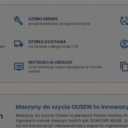
SZYBKI SERWIS
posprzedażowy i pogwarancyjny
SZYBKA DOSTAWA
ęki
na terenie całego kraju i UE
INSTRUKCJA OBSŁUGI
o
oraz katalog częsci dostępne w formie
online
Maszyny do szycia OLISEW to innowac
n
Maszyny do szycia Olisew to pierwsza Polska marka, k
topowych marek maszyn takich jak: DURKOPP ADLER, JUK
na ich konstrukcji i niezawodności, wsparta najnowszy