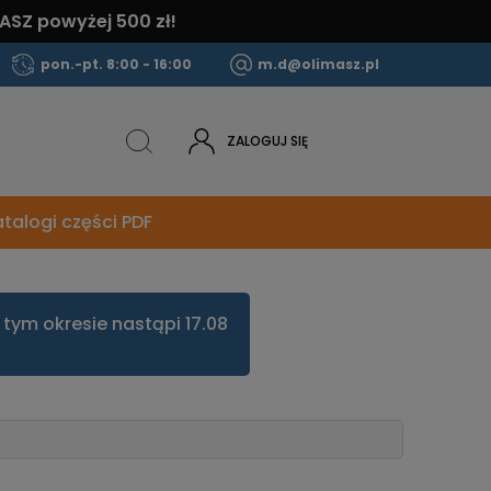
ASZ powyżej 500 zł!
pon.-pt. 8:00 - 16:00
m.d@olimasz.pl
ZALOGUJ SIĘ
talogi części PDF
tym okresie nastąpi 17.08