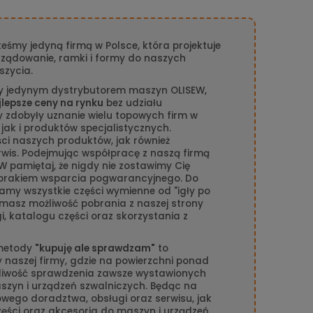
teśmy jedyną firmą w Polsce, która projektuje
rządowanie, ramki i formy do naszych
szycia.
y jedynym dystrybutorem maszyn OLISEW,
jlepsze ceny na rynku
bez udziału
 zdobyły uznanie wielu topowych firm w
 jak i produktów specjalistycznych.
i naszych produktów, jak również
is. Podejmując współpracę z naszą firmą
W pamiętaj, że nigdy nie zostawimy Cię
brakiem wsparcia pogwarancyjnego. Do
my wszystkie części wymienne od "igły po
masz możliwość pobrania z naszej strony
gi, katalogu części oraz skorzystania z
 metody
"kupuję ale sprawdzam"
to
naszej firmy, gdzie na powierzchni ponad
liwość sprawdzenia zawsze wystawionych
szyn i urządzeń szwalniczych. Będąc na
owego doradztwa, obsługi oraz serwisu, jak
części oraz akcesoria do maszyn i urządzeń