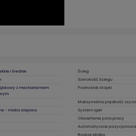
ekkie i średnie
Ścieg
m
Szerokość ściegu
ząbkowy z mechanizmem
Podnośnik stopki
owym
Maksymalna prędkość szyci
ne - miska olejowa
System igieł
Oświetlenie pola pracy
Automatyczne pozycjonowan
Rodzaj silnika