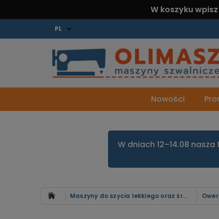
W koszyku wpisz
Nowości
Pro
W dniach 12–14.08 nasza 
Strona główna
Maszyny do szycia lekkiego oraz średniego
Ower