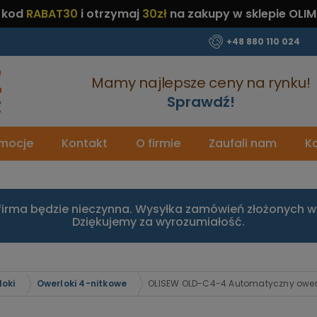
 kod
RABAT30
i otrzymaj
30zł
na zakupy w sklepie OLIM
+48 880 110 024
Mamy najlepsze ceny na rynku!
Sprawdź!
mocje
Kontakt
O firmie
Zaufali nam
Ka
firma będzie nieczynna. Wysyłka zamówień złożonych w 
Dziękujemy za wyrozumiałość.
loki
Owerloki 4-nitkowe
OLISEW OLD-C4-4 Automatyczny owerlok