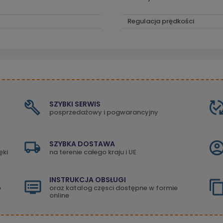
Regulacja prędkości
SZYBKI SERWIS
posprzedażowy i pogwarancyjny
SZYBKA DOSTAWA
ęki
na terenie całego kraju i UE
INSTRUKCJA OBSŁUGI
o
oraz katalog częsci dostępne w formie
online