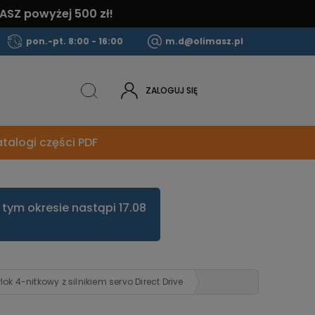
ASZ powyżej 500 zł!
pon.-pt. 8:00 - 16:00
m.d@olimasz.pl
ZALOGUJ SIĘ
talogi części PDF
tym okresie nastąpi 17.08
 4-nitkowy z silnikiem servo Direct Drive