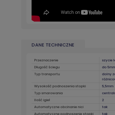
DANE TECHNICZNE
Przeznaczenie
szycie l
Długość ściegu
do 5m
Typ transportu
dolny 
różnic
Wysokość podnoszenia stopki
5,5mm
Typ smarowania
central
Ilość igieł
2
Automatyczne obcinanie nici
tak
Automatyczne podnoszenie stopki
tak