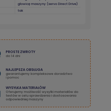
głowicę maszyny (servo Direct Drive)
tak
PROSTE ZWROTY
do 14 dni
NAJLEPSZA OBSŁUGA
gwarantujemy kompleksowe doradztwo
i pomoc
WYSYŁKA MATERIAŁÓW
Oferujemy możliwość wysyłki materiałów do
testów w celu sprawdzenia i dostosowania
odpowiedniej maszyny