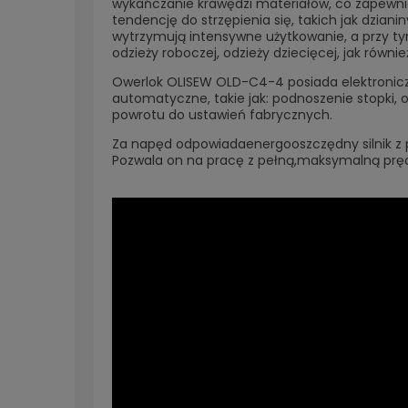
wykańczanie krawędzi materiałów, co zapewnia 
tendencję do strzępienia się, takich jak dzian
wytrzymują intensywne użytkowanie, a przy tym
odzieży roboczej, odzieży dziecięcej, jak równie
Owerlok OLISEW OLD-C4-4 posiada elektroniczn
automatyczne, takie jak: podnoszenie stopki, 
powrotu do ustawień fabrycznych.
Za napęd odpowiadaenergooszczędny silnik z 
Pozwala on na pracę z pełną,
maksymalną pręd