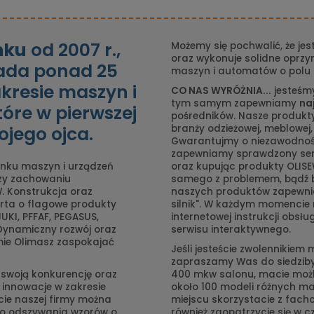
nku
od 2007 r.,
Możemy się pochwalić, że jes
oraz wykonuje solidne oprzy
iada ponad 25
maszyn i automatów o polu 
akresie maszyn i
CO NAS WYRÓŻNIA...
jesteśm
tym samym zapewniamy
na
tóre w pierwszej
pośredników. Nasze produkty
ojego ojca.
branży odzieżowej, meblowej,
Gwarantujmy o niezawodnośc
zapewniamy sprawdzony serw
nku maszyn i urządzeń
oraz kupując produkty OLISE
rzy zachowaniu
samego z problemem, bądź 
. Konstrukcja oraz
naszych produktów zapewnia
rta o flagowe produkty
silnik". W każdym momencie 
UKI, PFFAF, PEGASUS,
internetowej instrukcji obsłu
 Dynamiczny rozwój oraz
serwisu interaktywnego.
mie Olimasz zaspokajać
Jeśli jesteście zwolennikiem
zapraszamy Was do siedziby 
 swoją konkurencję oraz
400 mkw salonu, macie moż
 innowacje w zakresie
około 100 modeli różnych ma
cie naszej firmy można
miejscu skorzystacie z fach
do odszywania wzorów o
również zaopatrzycie się w 