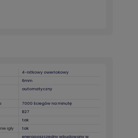
4-nitkowy owerlokowy
6mm
automatyczny
a
7000 ściegów na minutę
B27
tak
ie igły
tak
energooszczędny wbudowany w