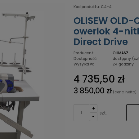
Kod produktu:
C4-4
OLISEW OLD-
owerlok 4-nit
Direct Drive
Producent:
OLIMASZ
Dostępność:
dostępny
(sz
Wysyłka w:
24 godziny
4 735,50 zł
3 850,00 zł
(cena netto)
+
szt.
-