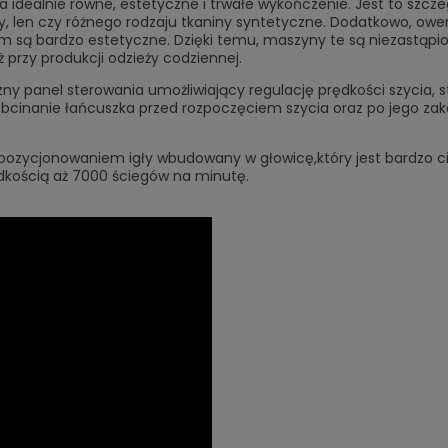
idealnie równe, estetyczne i trwałe wykończenie. Jest to szczeg
iny, len czy różnego rodzaju tkaniny syntetyczne. Dodatkowo, owe
 są bardzo estetyczne. Dzięki temu, maszyny te są niezastąpione
ż przy produkcji odzieży codziennej.
y panel sterowania umożliwiający regulację prędkości szycia, 
obcinanie łańcuszka przed rozpoczęciem szycia oraz po jego zak
pozycjonowaniem igły wbudowany w głowicę,który jest bardzo ci
kością aż 7000 ściegów na minutę.