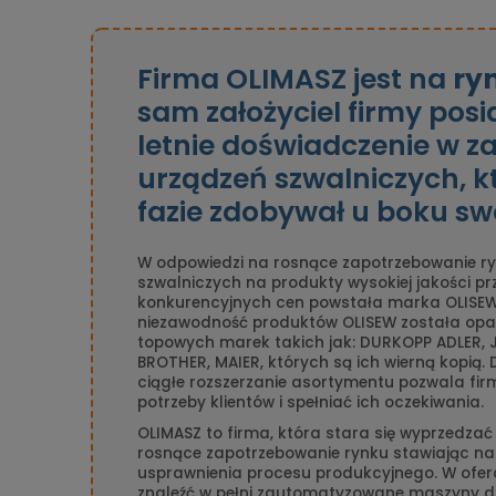
Firma OLIMASZ jest na
ry
sam założyciel firmy pos
letnie doświadczenie w z
urządzeń szwalniczych, k
fazie zdobywał u boku sw
W odpowiedzi na rosnące zapotrzebowanie ry
szwalniczych na produkty wysokiej jakości p
konkurencyjnych cen powstała marka OLISEW
niezawodność produktów OLISEW została opa
topowych marek takich jak: DURKOPP ADLER, J
BROTHER, MAIER, których są ich wierną kopią.
ciągłe rozszerzanie asortymentu pozwala fir
potrzeby klientów i spełniać ich oczekiwania.
OLIMASZ to firma, która stara się wyprzedzać
rosnące zapotrzebowanie rynku stawiając na
usprawnienia procesu produkcyjnego. W ofer
znaleźć w pełni zautomatyzowane maszyny 