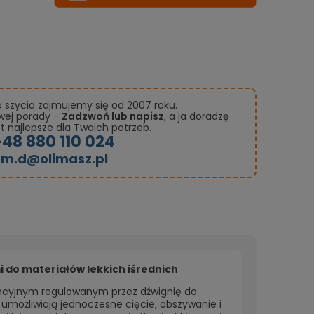
szycia zajmujemy się od 2007 roku.
owej porady -
Zadzwoń lub napisz
, a ja doradzę
st najlepsze dla Twoich potrzeb.
+48 880 110 024
m.d@olimasz.pl
do materiałów lekkich iśrednich
ncyjnym regulowanym przez dźwignię do
i umożliwiają jednoczesne cięcie, obszywanie i