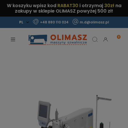
W koszyku wpisz kod
RABAT30
i otrzymaj
30zł
na
zakupy w sklepie OLIMASZ powyżej 500 zł!
+48 880 110 024
m.d@olimasz.pl
Mamy najlepsze ceny na rynku!
Sprawdź!