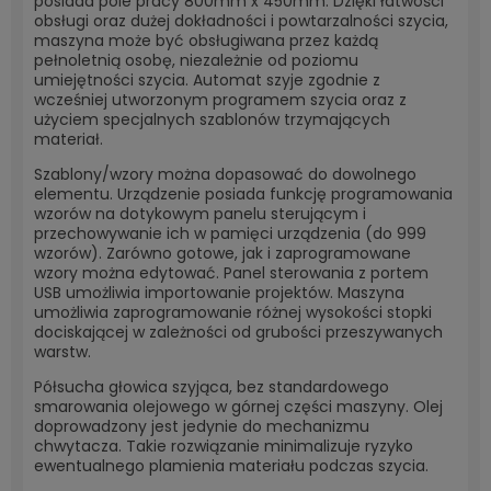
posiada pole pracy 800mm x 450mm. Dzięki łatwości
obsługi oraz dużej dokładności i powtarzalności szycia,
maszyna może być obsługiwana przez każdą
pełnoletnią osobę, niezależnie od poziomu
umiejętności szycia. Automat szyje zgodnie z
wcześniej utworzonym programem szycia oraz z
użyciem specjalnych szablonów trzymających
materiał.
Szablony/wzory można dopasować do dowolnego
elementu. Urządzenie posiada funkcję programowania
wzorów na dotykowym panelu sterującym i
przechowywanie ich w pamięci urządzenia (do 999
wzorów). Zarówno gotowe, jak i zaprogramowane
wzory można edytować. Panel sterowania z portem
USB umożliwia importowanie projektów. Maszyna
umożliwia zaprogramowanie różnej wysokości stopki
dociskającej w zależności od grubości przeszywanych
warstw.
Półsucha głowica szyjąca, bez standardowego
smarowania olejowego w górnej części maszyny. Olej
doprowadzony jest jedynie do mechanizmu
chwytacza. Takie rozwiązanie minimalizuje ryzyko
ewentualnego plamienia materiału podczas szycia.