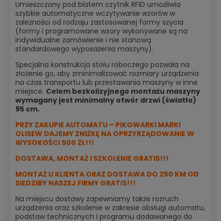
Umieszczony pod blatem czytnik RFID umożliwia
szybkie automatyczne wczytywanie wzorów w
zależności od rodzaju zastosowanej formy szycia
(formy i programowane wzory wykonywane są na
indywidualne zamówienie i nie stanową
standardowego wyposażenia maszyny).
Specjalna konstrukcja stołu roboczego pozwala na
złożenie go, aby zminimalizować rozmiary urządzenia
na czas transportu lub przestawania maszyny w inne
miejsce.
Celem bezkolizyjnego montażu maszyny
wymagany jest minimalny otwór drzwi (światło)
95 cm.
PRZY ZAKUPIE AUTOMATU – PIKOWARKI MARKI
OLISEW DAJEMY ZNIŻKĘ NA OPRZYRZĄDOWANIE W
WYSOKOŚCI 500 ZŁ!!!
DOSTAWA, MONTAŻ I SZKOLENIE GRATIS!!!
MONTAŻ U KLIENTA ORAZ DOSTAWA DO 250 KM OD
SIEDZIBY NASZEJ FIRMY GRATIS!!!
Na miejscu dostawy zapewniamy także rozruch
urządzenia oraz szkolenie w zakresie obsługi automatu,
podstaw technicznych i programu dodawanego do