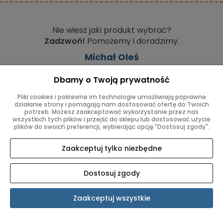
Nie wiesz jaki produkt wybrać?
Zadzwoń!
Pomożemy i doradzimy.
Michał Oleś
+48 880 110 024
Dbamy o Twoją prywatność
m.d@olimasz.pl
Pliki cookies i pokrewne im technologie umożliwiają poprawne
Najlepiej oceniany sklep z maszynami i
działanie strony i pomagają nam dostosować ofertę do Twoich
potrzeb. Możesz zaakceptować wykorzystanie przez nas
akcesoriami szwalniczymi.
wszystkich tych plików i przejść do sklepu lub dostosować użycie
plików do swoich preferencji, wybierając opcję "Dostosuj zgody".
Ocena: ⭐⭐⭐⭐⭐ 4,7!
Zaakceptuj tylko niezbędne
Dostosuj zgody
Nasze maszyny do
szycia
Zaakceptuj wszystkie
dostarczamy na
terenie całej