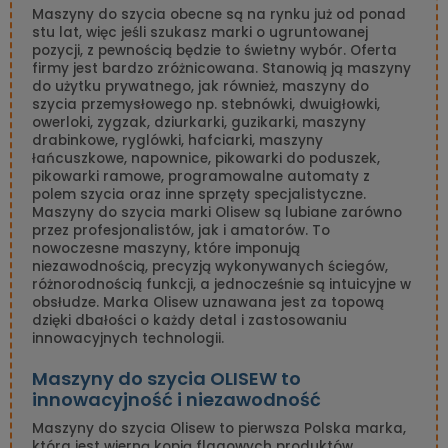
Maszyny do szycia obecne są na rynku już od ponad
stu lat, więc jeśli szukasz marki o ugruntowanej
pozycji, z pewnością będzie to świetny wybór. Oferta
firmy jest bardzo zróżnicowana. Stanowią ją maszyny
do użytku prywatnego, jak również, maszyny do
szycia przemysłowego np. stebnówki, dwuigłowki,
owerloki, zygzak, dziurkarki, guzikarki, maszyny
drabinkowe, ryglówki, hafciarki, maszyny
łańcuszkowe, napownice, pikowarki do poduszek,
pikowarki ramowe, programowalne automaty z
polem szycia oraz inne sprzęty specjalistyczne.
Maszyny do szycia marki Olisew są lubiane zarówno
przez profesjonalistów, jak i amatorów. To
nowoczesne maszyny, które imponują
niezawodnością, precyzją wykonywanych ściegów,
różnorodnością funkcji, a jednocześnie są intuicyjne w
obsłudze. Marka Olisew uznawana jest za topową
dzięki dbałości o każdy detal i zastosowaniu
innowacyjnych technologii.
Maszyny do szycia OLISEW to
innowacyjność i niezawodność
Maszyny do szycia Olisew to pierwsza Polska marka,
która jest wierną kopią flagowych produktów