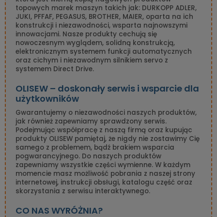
topowych marek maszyn takich jak: DURKOPP ADLER,
JUKI, PFFAF, PEGASUS, BROTHER, MAIER, oparta na ich
konstrukcji i niezawodności, wsparta najnowszymi
innowacjami. Nasze produkty cechują się
nowoczesnym wyglądem, solidną konstrukcją,
elektronicznym systemem funkcji automatycznych
oraz cichym i niezawodnym silnikiem servo z
systemem Direct Drive.
OLISEW – doskonały serwis i wsparcie dla
użytkowników
Gwarantujemy o niezawodności naszych produktów,
jak również zapewniamy sprawdzony serwis.
Podejmując współpracę z naszą firmą oraz kupując
produkty OLISEW pamiętaj, że nigdy nie zostawimy Cię
samego z problemem, bądź brakiem wsparcia
pogwarancyjnego. Do naszych produktów
zapewniamy wszystkie części wymienne. W każdym
momencie masz możliwość pobrania z naszej strony
internetowej, instrukcji obsługi, katalogu część oraz
skorzystania z serwisu interaktywnego.
CO NAS WYRÓŻNIA?