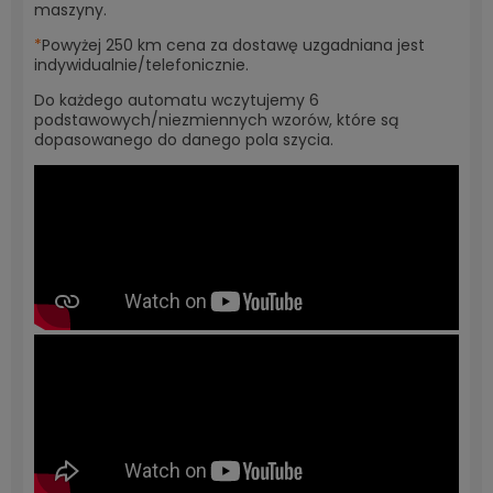
maszyny.
*
Powyżej 250 km cena za dostawę uzgadniana jest
indywidualnie/telefonicznie.
Do każdego automatu wczytujemy 6
podstawowych/niezmiennych wzorów, które są
dopasowanego do danego pola szycia.