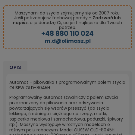
Maszynami do szycia zajmujemy się od 2007 roku.
Jeśli potrzebujesz fachowej porady -
Zadzwoń lub
napisz
, a ja doradzę Ci, co jest najlepsze dla Twoich
potrzeb.
+48 880 110 024
m.d@olimasz.pl
OPIS
Automat – pikowarka z programowalnym polem szycia
OLISEW OLD-8045H
Programowalny automat szwalniczy z polem szycia
przeznaczony do pikowania oraz odszywania
powtarzających się wzorów przeszyć (do szycia
lekkiego, średniego i ciężkiego np. rzepy, metki,
tapicerka meblowa i samochodowa, poduszki, śpiwory
itp.). Maszyna występuje w różnych modelach o
różnym polu roboczym. Model OLISEW OLD-8045H