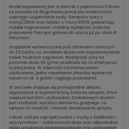
Model wyposażony jest w zbiornik o pojemności 5 litrów,
co pozwala na długotrwałą pracę bez konieczności
częstego uzupełniania wody. Generator pary o
mocy2.25KW oraz żelazko o mocy 800W gwarantują
szybkie nagrzewanie i stabilną wydajność podczas
prasowania. Para jest gotowa do użycia już po około 8
minutach.
Urządzenie wytwarza parę pod ciśnieniem roboczym
do 3.5 barów, co umożliwia skuteczne rozprasowywanie
nawet trudnych zagnieceń. Wydajność pary na
poziomie około 60 g/min przekłada się na efektywną i
szybką pracę. W zależności od intensywności
użytkowania, jedno napełnienie zbiornika wystarcza
nawet na ok. 4 godzin ciągłego prasowania.
W zestawie znajduje się profesjonalne żelazko,
wyposażone w ergonomiczną, korkową rękojeść, która
zwiększa komfort użytkowania. Dodatkowym atutem
jest możliwość wymiany elementu grzejnego, co
wpływa na trwałość i łatwość serwisowania sprzętu.
Całość została zaprojektowana z myślą o stabilności i
wytrzymałości – solidna konstrukcja oraz odpowiednia
waga urządzenia zapewniają bezpieczne użytkowanie