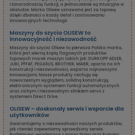
różnorodnością funkcji, a jednocześnie są intuicyjne w
obsłudze. Marka Olisew uznawana jest za topową
dzięki dbałości o każdy detal i zastosowaniu
innowacyjnych technologii.
Maszyny do szycia OLISEW to
innowacyjność i niezawodność
Maszyny do szycia Olisew to pierwsza Polska marka,
która jest wierną kopią flagowych produktów
topowych marek maszyn takich jak: DURKOPP ADLER,
JUKI, PFFAF, PEGASUS, BROTHER, MAIER, oparta na ich
konstrukcji i niezawodności, wsparta najnowszymi
innowacjami. Nasze produkty cechują się
nowoczesnym wyglądem, solidną konstrukcją,
elektronicznym systemem funkcji automatycznych
oraz cichym i niezawodnym silnikiem servo z
systemem Direct Drive.
OLISEW – doskonały serwis i wsparcie dla
użytkowników
Gwarantujemy o niezawodności naszych produktów,
jak również zapewniamy sprawdzony serwis.
Podejmując współpracę z naszą firmą oraz kupując