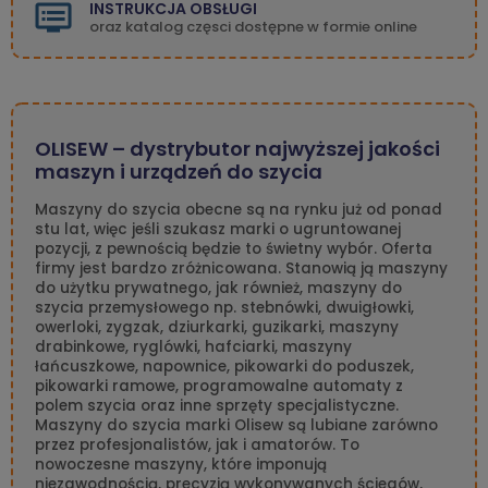
INSTRUKCJA OBSŁUGI
oraz katalog częsci dostępne w formie online
OLISEW – dystrybutor najwyższej jakości
maszyn i urządzeń do szycia
Maszyny do szycia obecne są na rynku już od ponad
stu lat, więc jeśli szukasz marki o ugruntowanej
pozycji, z pewnością będzie to świetny wybór. Oferta
firmy jest bardzo zróżnicowana. Stanowią ją maszyny
do użytku prywatnego, jak również, maszyny do
szycia przemysłowego np. stebnówki, dwuigłowki,
owerloki, zygzak, dziurkarki, guzikarki, maszyny
drabinkowe, ryglówki, hafciarki, maszyny
łańcuszkowe, napownice, pikowarki do poduszek,
pikowarki ramowe, programowalne automaty z
polem szycia oraz inne sprzęty specjalistyczne.
Maszyny do szycia marki Olisew są lubiane zarówno
przez profesjonalistów, jak i amatorów. To
nowoczesne maszyny, które imponują
niezawodnością, precyzją wykonywanych ściegów,