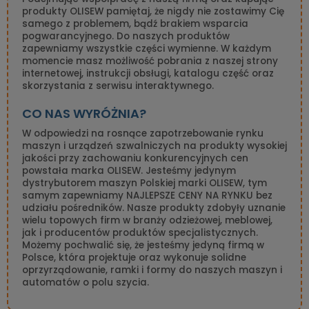
produkty OLISEW pamiętaj, że nigdy nie zostawimy Cię
samego z problemem, bądź brakiem wsparcia
pogwarancyjnego. Do naszych produktów
zapewniamy wszystkie części wymienne. W każdym
momencie masz możliwość pobrania z naszej strony
internetowej, instrukcji obsługi, katalogu część oraz
skorzystania z serwisu interaktywnego.
CO NAS WYRÓŻNIA?
W odpowiedzi na rosnące zapotrzebowanie rynku
maszyn i urządzeń szwalniczych na produkty wysokiej
jakości przy zachowaniu konkurencyjnych cen
powstała marka OLISEW. Jesteśmy jedynym
dystrybutorem maszyn Polskiej marki OLISEW, tym
samym zapewniamy NAJLEPSZE CENY NA RYNKU bez
udziału pośredników. Nasze produkty zdobyły uznanie
wielu topowych firm w branży odzieżowej, meblowej,
jak i producentów produktów specjalistycznych.
Możemy pochwalić się, że jesteśmy jedyną firmą w
Polsce, która projektuje oraz wykonuje solidne
oprzyrządowanie, ramki i formy do naszych maszyn i
automatów o polu szycia.