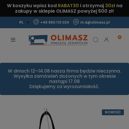
W koszyku wpisz kod
RABAT30
i otrzymaj
30zł
na
zakupy w sklepie OLIMASZ powyżej 500 zł!
+48 880 110 024
m.d@olimasz.pl
Mamy najlepsze ceny na rynku!
Sprawdź!
W dniach 12–14.08 nasza firma będzie nieczynna.
Wysyłka zamówień złożonych w tym okresie
nastąpi 17.08
Dziękujemy za wyrozumiałość.
NOWOŚĆ