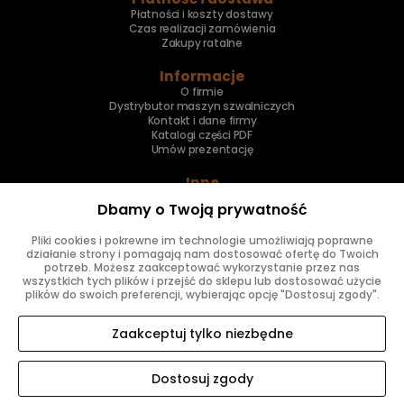
Płatności i koszty dostawy
Czas realizacji zamówienia
Zakupy ratalne
Informacje
O firmie
Dystrybutor maszyn szwalniczych
Kontakt i dane firmy
Katalogi części PDF
Umów prezentację
Inne
Skup maszyn
Dbamy o Twoją prywatność
Naprawa maszyn
Pliki cookies i pokrewne im technologie umożliwiają poprawne
Znajdziesz nas
działanie strony i pomagają nam dostosować ofertę do Twoich
potrzeb. Możesz zaakceptować wykorzystanie przez nas
wszystkich tych plików i przejść do sklepu lub dostosować użycie
plików do swoich preferencji, wybierając opcję "Dostosuj zgody".
Zaakceptuj tylko niezbędne
Dostosuj zgody