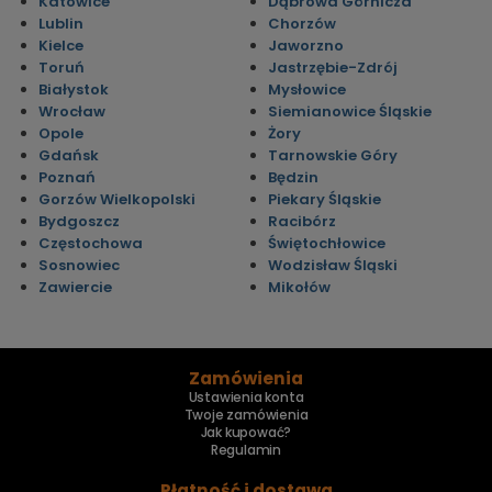
Katowice
Dąbrowa Górnicza
Lublin
Chorzów
Kielce
Jaworzno
Toruń
Jastrzębie-Zdrój
Białystok
Mysłowice
Wrocław
Siemianowice Śląskie
Opole
Żory
Gdańsk
Tarnowskie Góry
Poznań
Będzin
Gorzów Wielkopolski
Piekary Śląskie
Bydgoszcz
Racibórz
Częstochowa
Świętochłowice
Sosnowiec
Wodzisław Śląski
Zawiercie
Mikołów
Zamówienia
Ustawienia konta
Twoje zamówienia
Jak kupować?
Regulamin
Płatność i dostawa