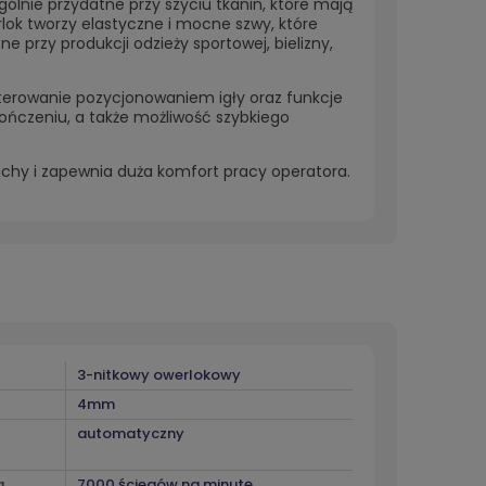
ólnie przydatne przy szyciu tkanin, które mają
rlok tworzy elastyczne i mocne szwy, które
 przy produkcji odzieży sportowej, bielizny,
sterowanie pozycjonowaniem igły oraz funkcje
ończeniu, a także możliwość szybkiego
chy i zapewnia duża komfort pracy operatora.
3-nitkowy owerlokowy
4mm
automatyczny
a
7000 ściegów na minutę