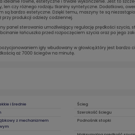
idealnie równe, estetyczne i trwałe wykończenie. Jest to szczeg
iny, len czy różnego rodzaju tkaniny syntetyczne. Dodatkowo, owe
 są bardzo estetyczne. Dzięki temu, maszyny te są niezastąpione
ż przy produkcji odzieży codziennej.
y panel sterowania umożliwiający regulację prędkości szycia, 
obcinanie łańcuszka przed rozpoczęciem szycia oraz po jego zak
pozycjonowaniem igły wbudowany w głowicę,który jest bardzo ci
kością aż 7000 ściegów na minutę.
ekkie i średnie
Ścieg
m
Szerokość ściegu
ząbkowy z mechanizmem
Podnośnik stopki
owym
Maksymalna prędkość szyci