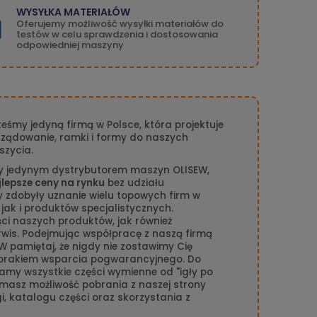
WYSYŁKA MATERIAŁÓW
Oferujemy możliwość wysyłki materiałów do
testów w celu sprawdzenia i dostosowania
odpowiedniej maszyny
teśmy jedyną firmą w Polsce, która projektuje
rządowanie, ramki i formy do naszych
szycia.
y jedynym dystrybutorem maszyn OLISEW,
jlepsze ceny na rynku
bez udziału
 zdobyły uznanie wielu topowych firm w
 jak i produktów specjalistycznych.
i naszych produktów, jak również
is. Podejmując współpracę z naszą firmą
W pamiętaj, że nigdy nie zostawimy Cię
brakiem wsparcia pogwarancyjnego. Do
my wszystkie części wymienne od "igły po
masz możliwość pobrania z naszej strony
gi, katalogu części oraz skorzystania z