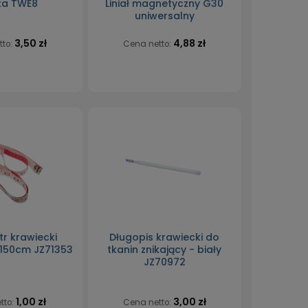
ta TWE8
Liniał magnetyczny G30
uniwersalny
3,50 zł
4,88 zł
tto:
Cena netto:
r krawiecki
Długopis krawiecki do
150cm JZ71353
tkanin znikający - biały
JZ70972
1,00 zł
3,00 zł
tto:
Cena netto: