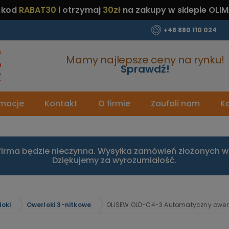
 kod
RABAT30
i otrzymaj
30zł
na zakupy w sklepie OLIM
+48 880 110 024
Mamy najlepsze ceny na rynku!
Sprawdź!
mocje
Kontakt
O firmie
Zaufali nam
Ka
firma będzie nieczynna. Wysyłka zamówień złożonych w 
Dziękujemy za wyrozumiałość.
loki
Owerloki 3-nitkowe
OLISEW OLD-C4-3 Automatyczny owerlok 