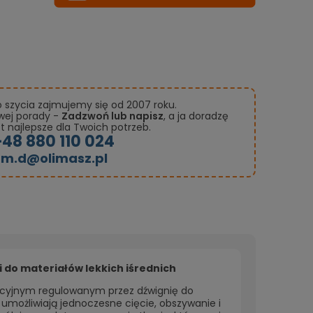
szycia zajmujemy się od 2007 roku.
owej porady -
Zadzwoń lub napisz
, a ja doradzę
st najlepsze dla Twoich potrzeb.
+48 880 110 024
m.d@olimasz.pl
do materiałów lekkich iśrednich
ncyjnym regulowanym przez dźwignię do
i umożliwiają jednoczesne cięcie, obszywanie i