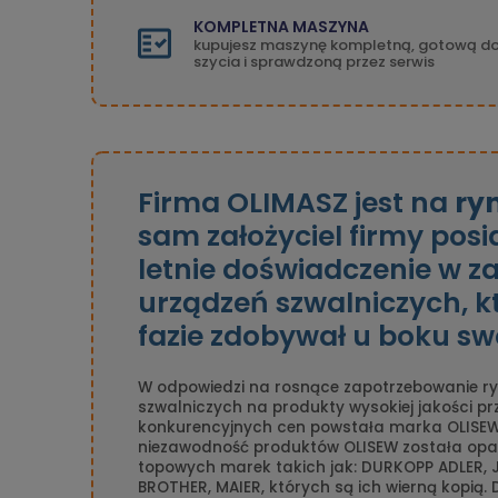
KOMPLETNA MASZYNA
kupujesz maszynę kompletną, gotową d
szycia i sprawdzoną przez serwis
Firma OLIMASZ jest na
ry
sam założyciel firmy pos
letnie doświadczenie w z
urządzeń szwalniczych, k
fazie zdobywał u boku sw
W odpowiedzi na rosnące zapotrzebowanie ry
szwalniczych na produkty wysokiej jakości p
konkurencyjnych cen powstała marka OLISEW
niezawodność produktów OLISEW została opa
topowych marek takich jak: DURKOPP ADLER, J
BROTHER, MAIER, których są ich wierną kopią.