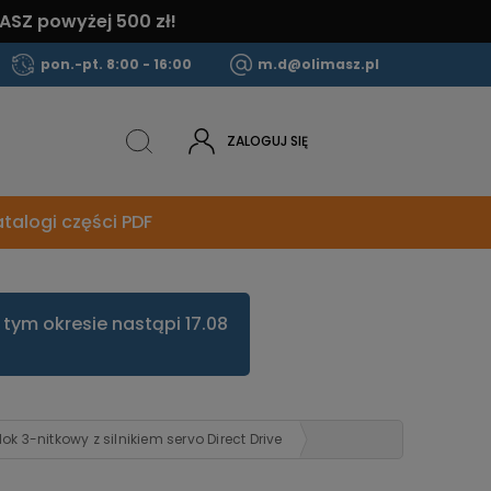
ASZ powyżej 500 zł!
pon.-pt. 8:00 - 16:00
m.d@olimasz.pl
ZALOGUJ SIĘ
talogi części PDF
tym okresie nastąpi 17.08
3-nitkowy z silnikiem servo Direct Drive