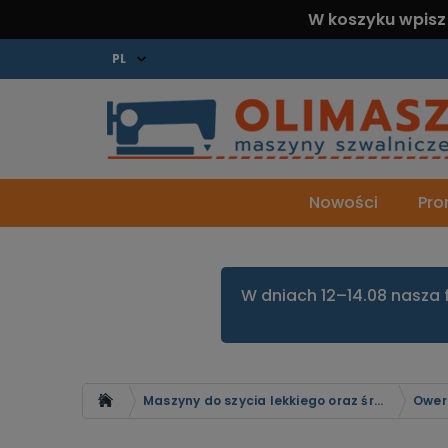
W koszyku wpisz
Nowości
Pro
W dniach 12–14.08 nasza 
Strona główna
Maszyny do szycia lekkiego oraz średniego
Ower