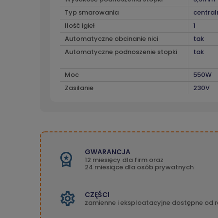
Typ smarowania
central
Ilość igieł
1
Automatyczne obcinanie nici
tak
Automatyczne podnoszenie stopki
tak
Moc
550W
Zasilanie
230V
GWARANCJA
12 miesięcy dla firm oraz
24 miesiące dla osób prywatnych
CZĘŚCI
zamienne i eksploatacyjne dostępne od r