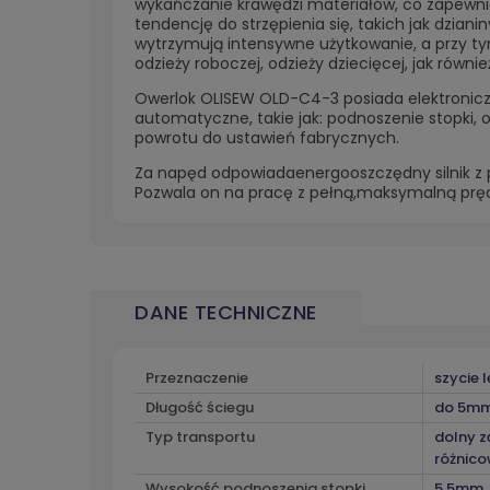
wykańczanie krawędzi materiałów, co zapewnia 
tendencję do strzępienia się, takich jak dzian
wytrzymują intensywne użytkowanie, a przy tym
odzieży roboczej, odzieży dziecięcej, jak równie
Owerlok OLISEW OLD-C4-3 posiada elektroniczn
automatyczne, takie jak: podnoszenie stopki, 
powrotu do ustawień fabrycznych.
Za napęd odpowiadaenergooszczędny silnik z 
Pozwala on na pracę z pełną,
maksymalną pręd
DANE TECHNICZNE
Przeznaczenie
szycie l
Długość ściegu
do 5m
Typ transportu
dolny 
różnic
Wysokość podnoszenia stopki
5,5mm