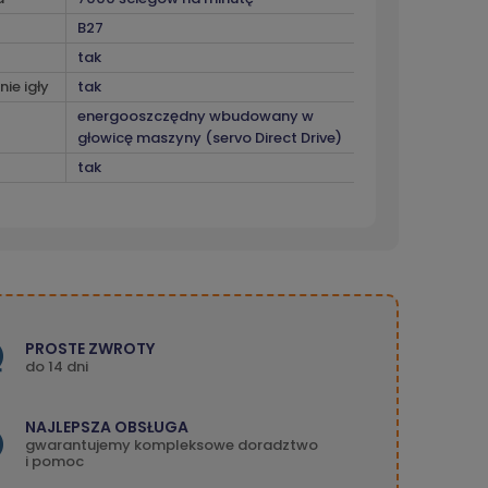
B27
tak
ie igły
tak
energooszczędny wbudowany w
głowicę maszyny (servo Direct Drive)
tak
PROSTE ZWROTY
do 14 dni
NAJLEPSZA OBSŁUGA
gwarantujemy kompleksowe doradztwo
i pomoc