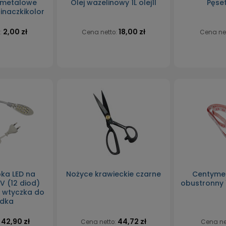
 metalowe
Olej wazelinowy 1L olej1l
Pęse
inaczkikolor
2,00 zł
18,00 zł
:
Cena netto:
Cena ne
ka LED na
Nożyce krawieckie czarne
Centymet
 (12 diod)
obustronny 
- wtyczka do
zdka
42,90 zł
44,72 zł
:
Cena netto:
Cena ne