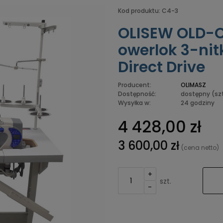
Kod produktu:
C4-3
OLISEW OLD-
owerlok 3-nit
Direct Drive
Producent:
OLIMASZ
Dostępność:
dostępny
(szt
Wysyłka w:
24 godziny
4 428,00 zł
3 600,00 zł
(cena netto)
+
szt.
-