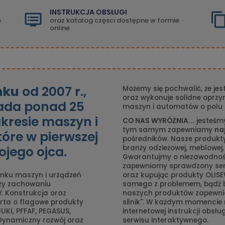
INSTRUKCJA OBSŁUGI
o
oraz katalog częsci dostępne w formie
online
nku
od 2007 r.,
Możemy się pochwalić, że jes
oraz wykonuje solidne oprzy
iada ponad 25
maszyn i automatów o polu 
akresie maszyn i
CO NAS WYRÓŻNIA...
jesteśm
tym samym zapewniamy
na
tóre w pierwszej
pośredników. Nasze produkty
ojego ojca.
branży odzieżowej, meblowej,
Gwarantujmy o niezawodnośc
zapewniamy sprawdzony serw
nku maszyn i urządzeń
oraz kupując produkty OLISE
rzy zachowaniu
samego z problemem, bądź 
. Konstrukcja oraz
naszych produktów zapewnia
rta o flagowe produkty
silnik". W każdym momencie 
UKI, PFFAF, PEGASUS,
internetowej instrukcji obsłu
 Dynamiczny rozwój oraz
serwisu interaktywnego.