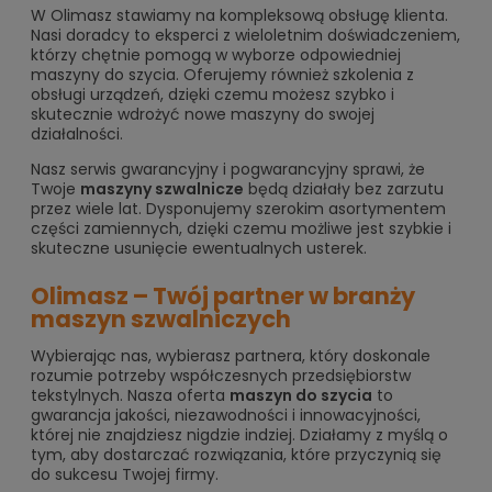
W Olimasz stawiamy na kompleksową obsługę klienta.
Nasi doradcy to eksperci z wieloletnim doświadczeniem,
którzy chętnie pomogą w wyborze odpowiedniej
maszyny do szycia. Oferujemy również szkolenia z
obsługi urządzeń, dzięki czemu możesz szybko i
skutecznie wdrożyć nowe maszyny do swojej
działalności.
Nasz serwis gwarancyjny i pogwarancyjny sprawi, że
Twoje
maszyny szwalnicze
będą działały bez zarzutu
przez wiele lat. Dysponujemy szerokim asortymentem
części zamiennych, dzięki czemu możliwe jest szybkie i
skuteczne usunięcie ewentualnych usterek.
Olimasz – Twój partner w branży
maszyn szwalniczych
Wybierając nas, wybierasz partnera, który doskonale
rozumie potrzeby współczesnych przedsiębiorstw
tekstylnych. Nasza oferta
maszyn do szycia
to
gwarancja jakości, niezawodności i innowacyjności,
której nie znajdziesz nigdzie indziej. Działamy z myślą o
tym, aby dostarczać rozwiązania, które przyczynią się
do sukcesu Twojej firmy.