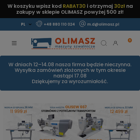
W koszyku wpisz kod
RABAT30
i otrzymaj
30zł
na
zakupy w sklepie OLIMASZ powyżej 500 zł!
+48 880 110 024
m.d@olimasz.pl
Mamy najlepsze ceny na rynku!
Sprawdź!
W dniach 12–14.08 nasza firma będzie nieczynna.
Wysyłka zamówień złożonych w tym okresie
nastąpi 17.08
Dziękujemy za wyrozumiałość.