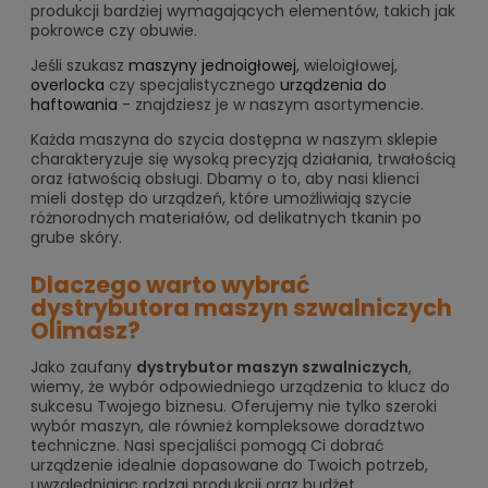
produkcji bardziej wymagających elementów, takich jak
pokrowce czy obuwie.
Jeśli szukasz
maszyny jednoigłowej
, wieloigłowej,
overlocka
czy specjalistycznego
urządzenia do
haftowania
- znajdziesz je w naszym asortymencie.
Każda maszyna do szycia dostępna w naszym sklepie
charakteryzuje się wysoką precyzją działania, trwałością
oraz łatwością obsługi. Dbamy o to, aby nasi klienci
mieli dostęp do urządzeń, które umożliwiają szycie
różnorodnych materiałów, od delikatnych tkanin po
grube skóry.
Dlaczego warto wybrać
dystrybutora maszyn szwalniczych
Olimasz?
Jako zaufany
dystrybutor maszyn szwalniczych
,
wiemy, że wybór odpowiedniego urządzenia to klucz do
sukcesu Twojego biznesu. Oferujemy nie tylko szeroki
wybór maszyn, ale również kompleksowe doradztwo
techniczne. Nasi specjaliści pomogą Ci dobrać
urządzenie idealnie dopasowane do Twoich potrzeb,
uwzględniając rodzaj produkcji oraz budżet.