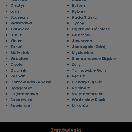
Olsztyn
Bytom
Łódź
Rybnik
Szczecin
Ruda Śląska
Warszawa
Tychy
Katowice
Dąbrowa Górnicza
Lublin
Chorzów
Kielce
Jaworzno
Toruń
Jastrzębie-Zdrój
Białystok
Mysłowice
Wrocław
Siemianowice Śląskie
Opole
Żory
Gdańsk
Tarnowskie Góry
Poznań
Będzin
Gorzów Wielkopolski
Piekary Śląskie
Bydgoszcz
Racibórz
Częstochowa
Świętochłowice
Sosnowiec
Wodzisław Śląski
Zawiercie
Mikołów
Zamówienia