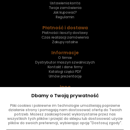
Ustawienia konta
Twoje zamówienia
Jak kupować?
Regulamin
Płatność i dostawa
Płatności i koszty dostawy
Czas realizacji zamówienia
Zakupy ratalne
Informacje
O firmie
Dystrybutor maszyn szwalniczych
Kontakt i dane firmy
Katalogi części PDF
Umów prezentację
Inne
Skup maszyn
Dbamy o Twoją prywatność
Naprawa maszyn
Pliki cookies i pokrewne im technologie umożliwiają poprawne
Znajdziesz nas
działanie strony i pomagają nam dostosować ofertę do Twoich
potrzeb. Możesz zaakceptować wykorzystanie przez nas
wszystkich tych plików i przejść do sklepu lub dostosować użycie
plików do swoich preferencji, wybierając opcję "Dostosuj zgody".