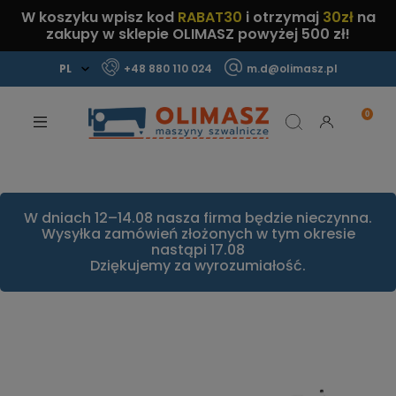
W koszyku wpisz kod
RABAT30
i otrzymaj
30zł
na
zakupy w sklepie OLIMASZ powyżej 500 zł!
+48 880 110 024
m.d@olimasz.pl
Mamy najlepsze ceny na rynku!
Sprawdź!
W dniach 12–14.08 nasza firma będzie nieczynna.
Wysyłka zamówień złożonych w tym okresie
nastąpi 17.08
Dziękujemy za wyrozumiałość.