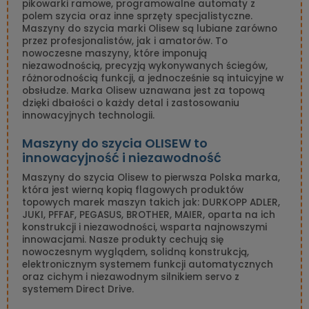
pikowarki ramowe, programowalne automaty z
polem szycia oraz inne sprzęty specjalistyczne.
Maszyny do szycia marki Olisew są lubiane zarówno
przez profesjonalistów, jak i amatorów. To
nowoczesne maszyny, które imponują
niezawodnością, precyzją wykonywanych ściegów,
różnorodnością funkcji, a jednocześnie są intuicyjne w
obsłudze. Marka Olisew uznawana jest za topową
dzięki dbałości o każdy detal i zastosowaniu
innowacyjnych technologii.
Maszyny do szycia OLISEW to
innowacyjność i niezawodność
Maszyny do szycia Olisew to pierwsza Polska marka,
która jest wierną kopią flagowych produktów
topowych marek maszyn takich jak: DURKOPP ADLER,
JUKI, PFFAF, PEGASUS, BROTHER, MAIER, oparta na ich
konstrukcji i niezawodności, wsparta najnowszymi
innowacjami. Nasze produkty cechują się
nowoczesnym wyglądem, solidną konstrukcją,
elektronicznym systemem funkcji automatycznych
oraz cichym i niezawodnym silnikiem servo z
systemem Direct Drive.