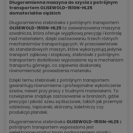
Długoramienna maszyna do szycia z potrójnym
transportem OLISEWOLD-1510N-HL25
domateriałów ciężkich
Długoramienna stebnówka z potrójnym transportem
OLISEWOLD-1510N-HL25
to zaawansowana maszyna
szwalnicza, która oferuje wyjątkową precyzję i kontrolę
nad materiałem, dzięki zastosowaniu trzech różnych
mechanizmów transportujących. W przeciwieństwie
do standardowych maszyn, które wykorzystują jedynie
transport ząbkowy i stopkowy, stebnówki z potrójnym
transportem dodatkowo wyposażone są w mechanizm
transportu górnego, co zapewnia doskonałą
równomierność prowadzenia materiału.
Dzięki temu stebnówki z potrójnym transportem
gwarantują równomierne i profesjonalne wykończenie
szwów, nawet przy pracy z trudnymi materiałami. To
rozwiązanie znajduje zastosowanie w branżach, gdzie
precyzja i jakość szwu są kluczowe, takich jak przemysł
odzieżowy, tapicerski, skórzany, kaletniczy czy
produkcja plandek.
Długoramienna stebnówka
OLISEWOLD-1510N-HL25
z
potrójnym transportem wyposażona jest
welektropneumatycznym podnoszeniem stopki i