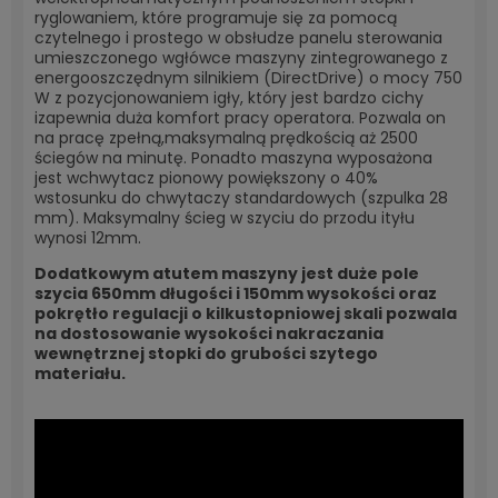
ryglowaniem, które programuje się za pomocą
czytelnego i prostego w obsłudze panelu sterowania
umieszczonego wgłówce maszyny zintegrowanego z
energooszczędnym silnikiem (DirectDrive) o mocy 750
W z pozycjonowaniem igły, który jest bardzo cichy
izapewnia duża komfort pracy operatora. Pozwala on
na pracę zpełną,
maksymalną prędkością aż 2500
ściegów na minutę. Ponadto maszyna wyposażona
jest wchwytacz pionowy powiększony o 40%
wstosunku do chwytaczy standardowych (szpulka 28
mm). Maksymalny ścieg w szyciu do przodu ityłu
wynosi 12mm.
Dodatkowym atutem maszyny jest duże pole
szycia 650mm długości i 150mm wysokości oraz
pokrętło regulacji o kilkustopniowej skali pozwala
na dostosowanie wysokości nakraczania
wewnętrznej stopki do grubości szytego
materiału.