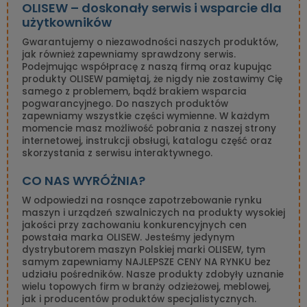
OLISEW – doskonały serwis i wsparcie dla
użytkowników
Gwarantujemy o niezawodności naszych produktów,
jak również zapewniamy sprawdzony serwis.
Podejmując współpracę z naszą firmą oraz kupując
produkty OLISEW pamiętaj, że nigdy nie zostawimy Cię
samego z problemem, bądź brakiem wsparcia
pogwarancyjnego. Do naszych produktów
zapewniamy wszystkie części wymienne. W każdym
momencie masz możliwość pobrania z naszej strony
internetowej, instrukcji obsługi, katalogu część oraz
skorzystania z serwisu interaktywnego.
CO NAS WYRÓŻNIA?
W odpowiedzi na rosnące zapotrzebowanie rynku
maszyn i urządzeń szwalniczych na produkty wysokiej
jakości przy zachowaniu konkurencyjnych cen
powstała marka OLISEW. Jesteśmy jedynym
dystrybutorem maszyn Polskiej marki OLISEW, tym
samym zapewniamy NAJLEPSZE CENY NA RYNKU bez
udziału pośredników. Nasze produkty zdobyły uznanie
wielu topowych firm w branży odzieżowej, meblowej,
jak i producentów produktów specjalistycznych.