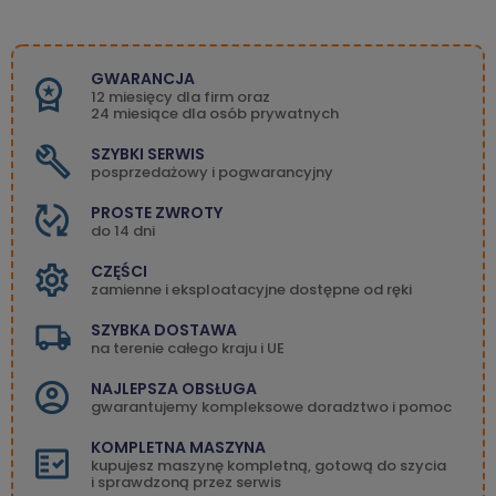
GWARANCJA
12 miesięcy dla firm oraz
24 miesiące dla osób prywatnych
SZYBKI SERWIS
posprzedażowy i pogwarancyjny
PROSTE ZWROTY
do 14 dni
CZĘŚCI
zamienne i eksploatacyjne dostępne od ręki
SZYBKA DOSTAWA
na terenie całego kraju i UE
NAJLEPSZA OBSŁUGA
gwarantujemy kompleksowe doradztwo i pomoc
KOMPLETNA MASZYNA
kupujesz maszynę kompletną, gotową do szycia
i sprawdzoną przez serwis