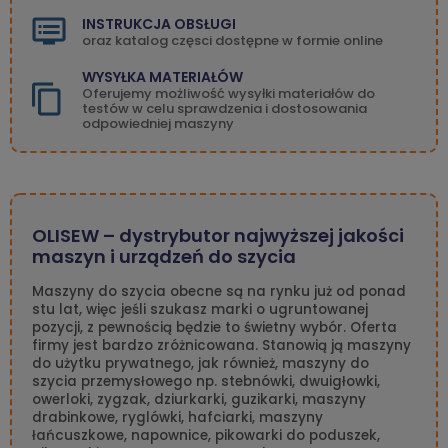
INSTRUKCJA OBSŁUGI
oraz katalog częsci dostępne w formie online
WYSYŁKA MATERIAŁÓW
Oferujemy możliwość wysyłki materiałów do
testów w celu sprawdzenia i dostosowania
odpowiedniej maszyny
OLISEW – dystrybutor najwyższej jakości
maszyn i urządzeń do szycia
Maszyny do szycia obecne są na rynku już od ponad
stu lat, więc jeśli szukasz marki o ugruntowanej
pozycji, z pewnością będzie to świetny wybór. Oferta
firmy jest bardzo zróżnicowana. Stanowią ją maszyny
do użytku prywatnego, jak również, maszyny do
szycia przemysłowego np. stebnówki, dwuigłowki,
owerloki, zygzak, dziurkarki, guzikarki, maszyny
drabinkowe, ryglówki, hafciarki, maszyny
łańcuszkowe, napownice, pikowarki do poduszek,