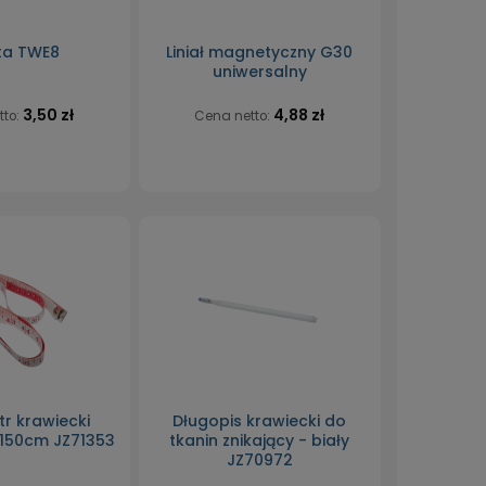
ta TWE8
Liniał magnetyczny G30
uniwersalny
3,50 zł
4,88 zł
tto:
Cena netto:
r krawiecki
Długopis krawiecki do
150cm JZ71353
tkanin znikający - biały
JZ70972