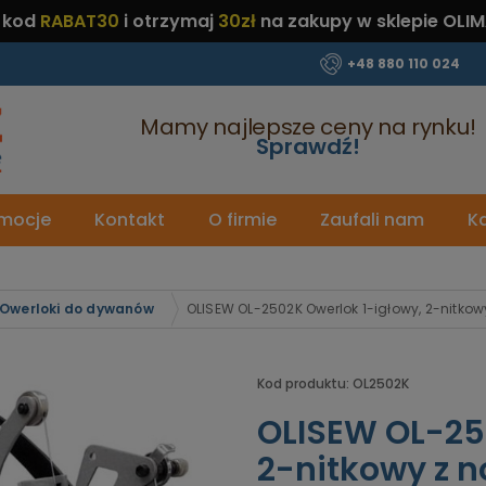
 kod
RABAT30
i otrzymaj
30zł
na zakupy w sklepie OLIM
+48 880 110 024
Mamy najlepsze ceny na rynku!
Sprawdź!
mocje
Kontakt
O firmie
Zaufali nam
Ka
Owerloki do dywanów
OLISEW OL-2502K Owerlok 1-igłowy, 2-nitk
Kod produktu:
OL2502K
OLISEW OL-25
2-nitkowy z 