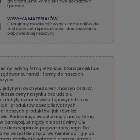
gwarantujemy kompleksowe doradztwo
i pomoc
WYSYŁKA MATERIAŁÓW
Oferujemy możliwość wysyłki materiałów do
testów w celu sprawdzenia i dostosowania
odpowiedniej maszyny
teśmy jedyną firmą w Polsce, która projektuje
rządowanie, ramki i formy do naszych
szycia.
y jedynym dystrybutorem maszyn OLISEW,
jlepsze ceny na rynku
bez udziału
 zdobyły uznanie wielu topowych firm w
 jak i produktów specjalistycznych.
i naszych produktów, jak również
is. Podejmując współpracę z naszą firmą
W pamiętaj, że nigdy nie zostawimy Cię
brakiem wsparcia pogwarancyjnego. Do
my wszystkie części wymienne od "igły po
masz możliwość pobrania z naszej strony