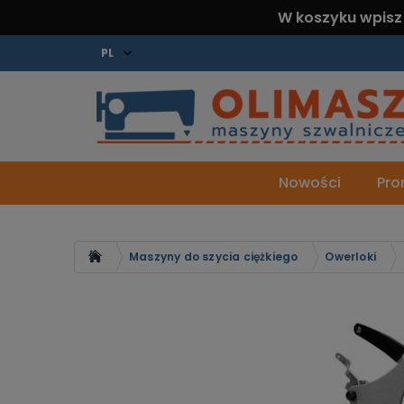
W koszyku wpisz
Nowości
Pro
Strona główna
Maszyny do szycia ciężkiego
Owerloki