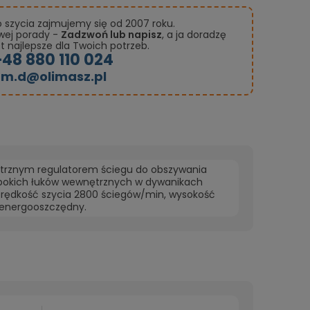
szycia zajmujemy się od 2007 roku.
owej porady -
Zadzwoń lub napisz
, a ja doradzę
st najlepsze dla Twoich potrzeb.
+48 880 110 024
m.d@olimasz.pl
ętrznym regulatorem ściegu do obszywania
łębokich łuków wewnętrznych w dywanikach
prędkość szycia 2800 ściegów/min, wysokość
o energooszczędny.