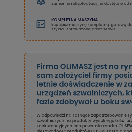
zamienne i eksploatacyjne dostępne od r
KOMPLETNA MASZYNA
kupujesz maszynę kompletną, gotową d
szycia i sprawdzoną przez serwis
Firma OLIMASZ jest na
ry
sam założyciel firmy pos
letnie doświadczenie w z
urządzeń szwalniczych, k
fazie zdobywał u boku sw
W odpowiedzi na rosnące zapotrzebowanie ry
szwalniczych na produkty wysokiej jakości p
konkurencyjnych cen powstała marka OLISEW
niezawodność produktów OLISEW została opa