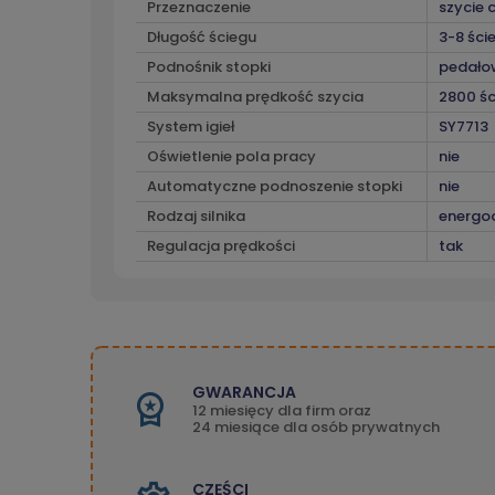
Przeznaczenie
szycie c
Długość ściegu
3-8 śc
Podnośnik stopki
pedałow
Maksymalna prędkość szycia
2800 śc
System igieł
SY7713
Oświetlenie pola pracy
nie
Automatyczne podnoszenie stopki
nie
Rodzaj silnika
energo
Regulacja prędkości
tak
GWARANCJA
12 miesięcy dla firm oraz
24 miesiące dla osób prywatnych
CZĘŚCI