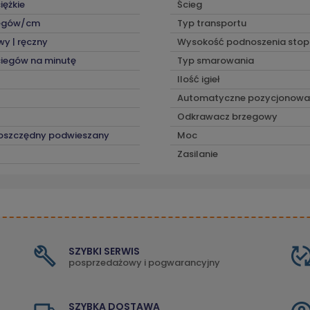
iężkie
Ścieg
iegów/cm
Typ transportu
y | ręczny
Wysokość podnoszenia stop
iegów na minutę
Typ smarowania
Ilość igieł
Automatyczne pozycjonowan
Odkrawacz brzegowy
oszczędny podwieszany
Moc
Zasilanie
SZYBKI SERWIS
posprzedażowy i pogwarancyjny
SZYBKA DOSTAWA