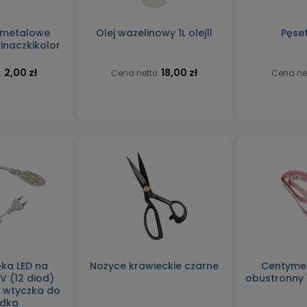
 metalowe
Olej wazelinowy 1L olej1l
Pęse
inaczkikolor
2,00 zł
18,00 zł
:
Cena netto:
Cena ne
ka LED na
Nożyce krawieckie czarne
Centymet
 (12 diod)
obustronny 
- wtyczka do
zdka