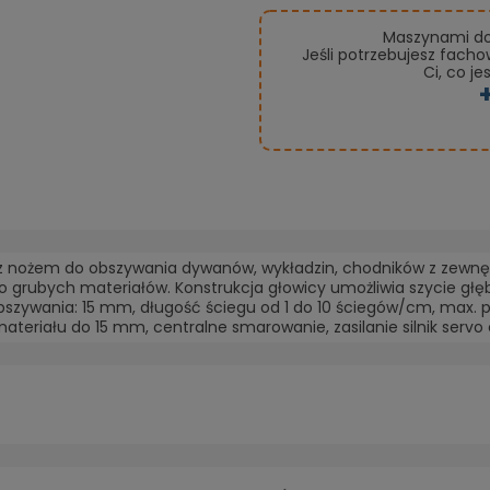
Maszynami do 
Jeśli potrzebujesz fach
Ci, co je
 z nożem do obszywania dywanów, wykładzin, chodników z zewn
zo grubych materiałów. Konstrukcja głowicy umożliwia szycie g
szywania: 15 mm, długość ściegu od 1 do 10 ściegów/cm, max. 
teriału do 15 mm, centralne smarowanie, zasilanie silnik serv