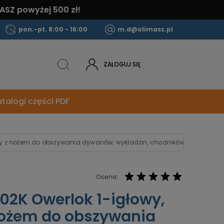
ASZ powyżej 500 zł!
pon.-pt. 8:00 - 16:00
m.d@olimasz.pl
ZALOGUJ SIĘ
talogi części PDF
owy z nożem do obszywania dywanów, wykładzin, chodników
Ocena:
02K Owerlok 1-igłowy,
nożem do obszywania