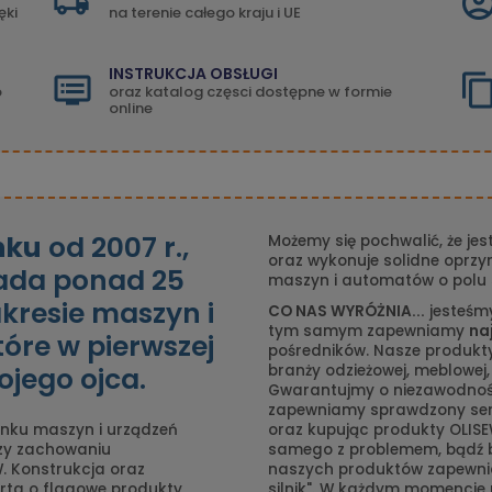
ęki
na terenie całego kraju i UE
INSTRUKCJA OBSŁUGI
o
oraz katalog częsci dostępne w formie
online
nku
od 2007 r.,
Możemy się pochwalić, że jes
oraz wykonuje solidne oprzy
iada ponad 25
maszyn i automatów o polu 
akresie maszyn i
CO NAS WYRÓŻNIA...
jesteśm
tym samym zapewniamy
na
tóre w pierwszej
pośredników. Nasze produkty
ojego ojca.
branży odzieżowej, meblowej,
Gwarantujmy o niezawodnośc
zapewniamy sprawdzony serw
nku maszyn i urządzeń
oraz kupując produkty OLISE
rzy zachowaniu
samego z problemem, bądź 
. Konstrukcja oraz
naszych produktów zapewnia
rta o flagowe produkty
silnik". W każdym momencie 