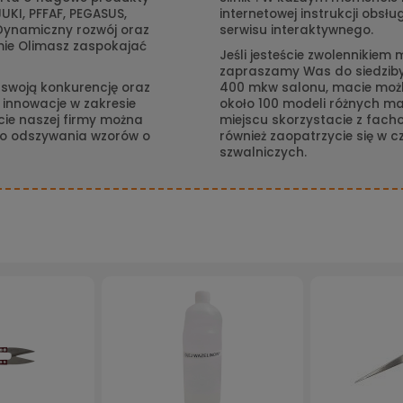
UKI, PFFAF, PEGASUS,
internetowej instrukcji obsłu
 Dynamiczny rozwój oraz
serwisu interaktywnego.
mie Olimasz zaspokajać
Jeśli jesteście zwolennikiem
zapraszamy Was do siedziby 
 swoją konkurencję oraz
400 mkw salonu, macie moż
 innowacje w zakresie
około 100 modeli różnych ma
cie naszej firmy można
miejscu skorzystacie z fach
do odszywania wzorów o
również zaopatrzycie się w 
szwalniczych.