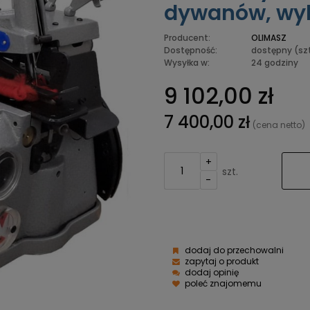
dywanów, wyk
Producent:
OLIMASZ
Dostępność:
dostępny
(szt
Wysyłka w:
24 godziny
9 102,00 zł
7 400,00 zł
(cena netto)
+
szt.
-
dodaj do przechowalni
zapytaj o produkt
dodaj opinię
poleć znajomemu