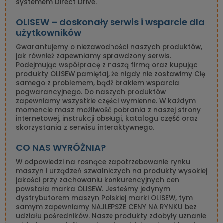
systemem Direct Drive.
OLISEW – doskonały serwis i wsparcie dla
użytkowników
Gwarantujemy o niezawodności naszych produktów,
jak również zapewniamy sprawdzony serwis.
Podejmując współpracę z naszą firmą oraz kupując
produkty OLISEW pamiętaj, że nigdy nie zostawimy Cię
samego z problemem, bądź brakiem wsparcia
pogwarancyjnego. Do naszych produktów
zapewniamy wszystkie części wymienne. W każdym
momencie masz możliwość pobrania z naszej strony
internetowej, instrukcji obsługi, katalogu część oraz
skorzystania z serwisu interaktywnego.
CO NAS WYRÓŻNIA?
W odpowiedzi na rosnące zapotrzebowanie rynku
maszyn i urządzeń szwalniczych na produkty wysokiej
jakości przy zachowaniu konkurencyjnych cen
powstała marka OLISEW. Jesteśmy jedynym
dystrybutorem maszyn Polskiej marki OLISEW, tym
samym zapewniamy NAJLEPSZE CENY NA RYNKU bez
udziału pośredników. Nasze produkty zdobyły uznanie