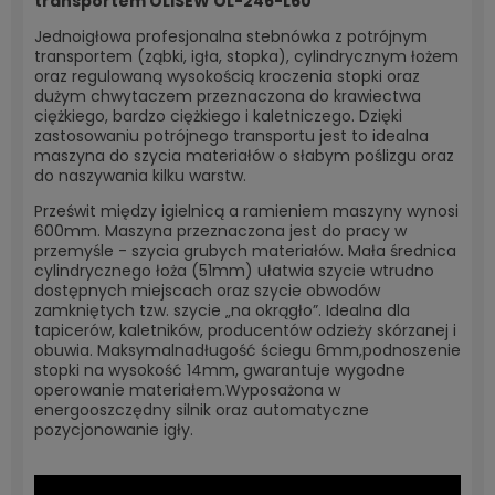
transportem OLISEW OL-246-L60
Jednoigłowa profesjonalna stebnówka z potrójnym
transportem (ząbki, igła, stopka), cylindrycznym łożem
oraz regulowaną wysokością kroczenia stopki oraz
dużym chwytaczem przeznaczona do krawiectwa
ciężkiego, bardzo ciężkiego i kaletniczego. Dzięki
zastosowaniu potrójnego transportu jest to idealna
maszyna do szycia materiałów o słabym poślizgu oraz
do naszywania kilku warstw.
Prześwit między igielnicą a ramieniem maszyny wynosi
600mm. Maszyna przeznaczona jest do pracy w
przemyśle - szycia grubych materiałów. Mała średnica
cylindrycznego łoża (51mm) ułatwia szycie wtrudno
dostępnych miejscach oraz szycie obwodów
zamkniętych tzw. szycie „na okrągło”. Idealna dla
tapicerów, kaletników, producentów odzieży skórzanej i
obuwia. Maksymalnadługość ściegu 6mm,podnoszenie
stopki na wysokość 14mm, gwarantuje wygodne
operowanie materiałem.Wyposażona w
energooszczędny silnik oraz automatyczne
pozycjonowanie igły.