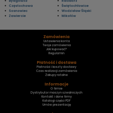
Bydgoszcz
Racibórz
Częstochowa
Świętochłowice
Sosnowiec
Wodzisław Śląski
Zawiercie
Mikołów
Zamówienia
Ustawienia konta
Twoje zamówienia
Jak kupować?
Regulamin
Płatność i dostawa
Płatności i koszty dostawy
Czas realizacji zamówienia
Zakupy ratalne
Informacje
O firmie
Dystrybutor maszyn szwalniczych
Kontakt i dane firmy
Katalogi części PDF
Umów prezentację