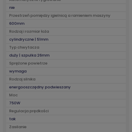
nie
Przestrzeń pomiędzy igielnicą a ramieniem maszyny
600mm
Rodzaj i rozmiar łoża
cylindryczne | 51mm
Typ chwytacza
duży | szpulka 26mm
Sprężone powietrze
wymaga
Rodzaj silnika
energooszczędny podwieszany
Moc
750W
Regulacja prędkości
tak
Zasilanie