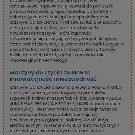
drabinkowe, ryglówki, hafciarki, maszyny
łańcuszkowe, napownice, pikowarki do poduszek,
pikowarki ramowe, programowalne automaty z
polem szycia oraz inne sprzęty specjalistyczne.
Maszyny do szycia marki Olisew są lubiane zarówno
przez profesjonalistów, jak i amatorów. To
nowoczesne maszyny, które imponują
niezawodnością, precyzją wykonywanych ściegów,
różnorodnością funkcji, a jednocześnie są intuicyjne w
obsłudze. Marka Olisew uznawana jest za topową
dzięki dbałości o każdy detal i zastosowaniu
innowacyjnych technologii.
Maszyny do szycia OLISEW to
innowacyjność i niezawodność
Maszyny do szycia Olisew to pierwsza Polska marka,
która jest wierną kopią flagowych produktów
topowych marek maszyn takich jak: DURKOPP ADLER,
JUKI, PFFAF, PEGASUS, BROTHER, MAIER, oparta na ich
konstrukcji i niezawodności, wsparta najnowszymi
innowacjami. Nasze produkty cechują się
nowoczesnym wyglądem, solidną konstrukcją,
elektronicznym systemem funkcji automatycznych
oraz cichym i niezawodnym silnikiem servo z