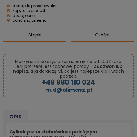
dodaj do przechowalni
zapytaj o produkt
dodaj opinię
poleć znajomemu
Stopki
Części
Maszynami do szycia zajmujemy się od 2007 roku.
Jeśli potrzebujesz fachowej porady -
Zadzwoń lub
napisz
, a ja doradzę Ci, co jest najlepsze dla Twoich
potrzeb.
+48 880 110 024
m.d@olimasz.pl
OPIS
Cylindryczna stebnówka z potrójnym