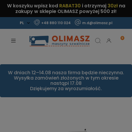
W koszyku wpisz kod
RABAT30
i otrzymaj
30zł
na
zakupy w sklepie OLIMASZ powyżej 500 zł!
+48 880 110 024
m.d@olimasz.pl
Mamy najlepsze ceny na rynku!
Sprawdź!
W dniach 12–14.08 nasza firma będzie nieczynna.
Wysyłka zamówień złożonych w tym okresie
nastąpi 17.08
Dziękujemy za wyrozumiałość.