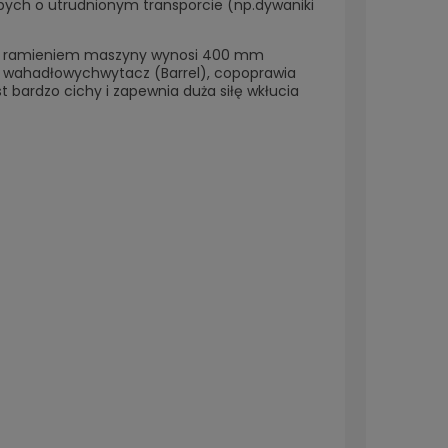
ubych o utrudnionym transporcie (np.dywaniki
ą a ramieniem maszyny wynosi 400 mm
y wahadłowychwytacz (Barrel), copoprawia
 bardzo cichy i zapewnia duża siłę wkłucia