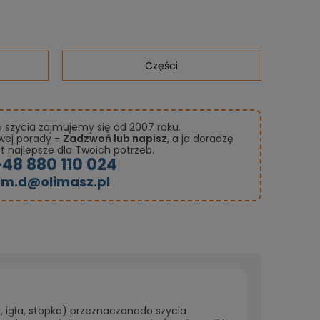
Części
szycia zajmujemy się od 2007 roku.
owej porady -
Zadzwoń lub napisz
, a ja doradzę
st najlepsze dla Twoich potrzeb.
+48 880 110 024
m.d@olimasz.pl
 igła, stopka) przeznaczonado szycia