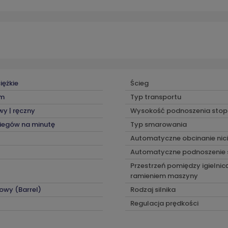
iężkie
Ścieg
m
Typ transportu
y | ręczny
Wysokość podnoszenia stop
iegów na minutę
Typ smarowania
Automatyczne obcinanie nici
Automatyczne podnoszenie 
Przestrzeń pomiędzy igielnic
ramieniem maszyny
wy (Barrel)
Rodzaj silnika
Regulacja prędkości