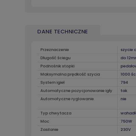
DANE TECHNICZNE
Przeznaczenie
szycie c
Długość ściegu
do 12m
Podnośnik stopki
pedałow
Maksymalna prędkość szycia
1000 śc
System igieł
794
Automatyczne pozycjonowanie igły
tak
Automatyczne ryglowanie
nie
Typ chwytacza
wahadło
Moc
750W
Zasilanie
230V