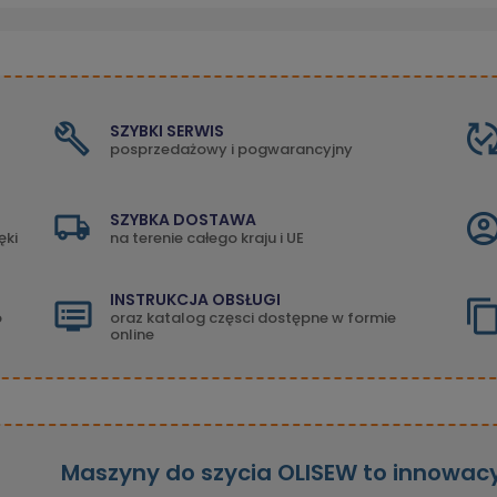
SZYBKI SERWIS
posprzedażowy i pogwarancyjny
SZYBKA DOSTAWA
ęki
na terenie całego kraju i UE
INSTRUKCJA OBSŁUGI
o
oraz katalog częsci dostępne w formie
online
Maszyny do szycia OLISEW to innowac