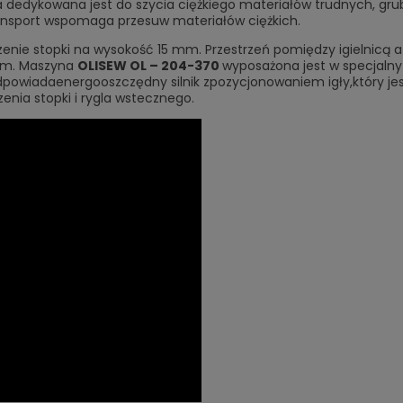
a dedykowana jest do szycia ciężkiego materiałów trudnych, gr
transport wspomaga przesuw materiałów ciężkich.
nie stopki na wysokość 15 mm. Przestrzeń pomiędzy igielnic
em. Maszyna
OLISEW OL – 204-370
wyposażona jest w specjaln
dpowiadaenergooszczędny silnik zpozycjonowaniem igły,który jest
nia stopki i rygla wstecznego.