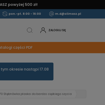
ASZ powyżej 500 zł!
pon.-pt. 8:00 - 16:00
m.d@olimasz.pl
ZALOGUJ SIĘ
talogi części PDF
tym okresie nastąpi 17.08
0 Stębnówka płaska do bardzo ciężkiego szycia