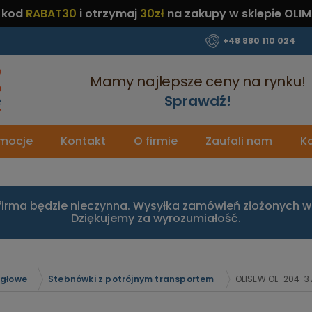
 kod
RABAT30
i otrzymaj
30zł
na zakupy w sklepie OLIM
+48 880 110 024
Mamy najlepsze ceny na rynku!
Sprawdź!
mocje
Kontakt
O firmie
Zaufali nam
Ka
firma będzie nieczynna. Wysyłka zamówień złożonych w 
Dziękujemy za wyrozumiałość.
igłowe
Stebnówki z potrójnym transportem
OLISEW OL-204-37