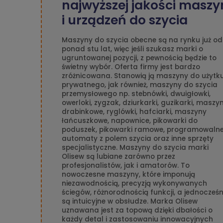
najwyższej jakości maszy
i urządzeń do szycia
Maszyny do szycia obecne są na rynku już od
ponad stu lat, więc jeśli szukasz marki o
ugruntowanej pozycji, z pewnością będzie to
świetny wybór. Oferta firmy jest bardzo
zróżnicowana. Stanowią ją maszyny do użytk
prywatnego, jak również, maszyny do szycia
przemysłowego np. stebnówki, dwuigłowki,
owerloki, zygzak, dziurkarki, guzikarki, maszy
drabinkowe, ryglówki, hafciarki, maszyny
łańcuszkowe, napownice, pikowarki do
poduszek, pikowarki ramowe, programowaln
automaty z polem szycia oraz inne sprzęty
specjalistyczne. Maszyny do szycia marki
Olisew są lubiane zarówno przez
profesjonalistów, jak i amatorów. To
nowoczesne maszyny, które imponują
niezawodnością, precyzją wykonywanych
ściegów, różnorodnością funkcji, a jednocześn
są intuicyjne w obsłudze. Marka Olisew
uznawana jest za topową dzięki dbałości o
każdy detal i zastosowaniu innowacyjnych