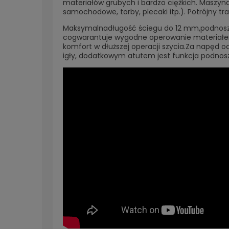
materiałów grubych i bardzo ciężkich. Maszyn
samochodowe, torby, plecaki itp.). Potrójny 
Maksymalnadługość ściegu do 12 mm,podnosze
cogwarantuje wygodne operowanie materiał
komfort w dłuższej operacji szycia.Za napęd o
igły, dodatkowym atutem jest funkcja podnosze