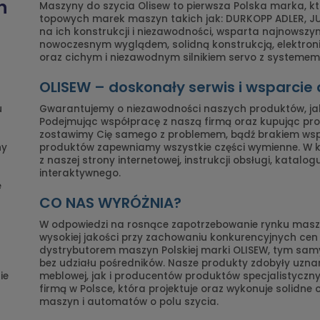
n
Maszyny do szycia Olisew to pierwsza Polska marka, k
topowych marek maszyn takich jak: DURKOPP ADLER, JUK
na ich konstrukcji i niezawodności, wsparta najnowszy
nowoczesnym wyglądem, solidną konstrukcją, elektro
oraz cichym i niezawodnym silnikiem servo z systemem 
OLISEW – doskonały serwis i wsparcie
u
Gwarantujemy o niezawodności naszych produktów, ja
Podejmując współpracę z naszą firmą oraz kupując prod
zostawimy Cię samego z problemem, bądź brakiem ws
ny
produktów zapewniamy wszystkie części wymienne. W
z naszej strony internetowej, instrukcji obsługi, katalo
interaktywnego.
e
CO NAS WYRÓŻNIA?
W odpowiedzi na rosnące zapotrzebowanie rynku maszy
wysokiej jakości przy zachowaniu konkurencyjnych ce
dystrybutorem maszyn Polskiej marki OLISEW, tym s
bez udziału pośredników. Nasze produkty zdobyły uznan
ie
meblowej, jak i producentów produktów specjalistyczny
firmą w Polsce, która projektuje oraz wykonuje solidne
maszyn i automatów o polu szycia.