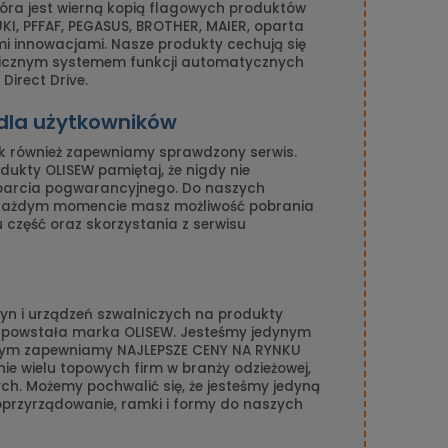
tóra jest wierną kopią flagowych produktów
I, PFFAF, PEGASUS, BROTHER, MAIER, oparta
mi innowacjami. Nasze produkty cechują się
nicznym systemem funkcji automatycznych
Direct Drive.
 dla użytkowników
k również zapewniamy sprawdzony serwis.
ukty OLISEW pamiętaj, że nigdy nie
parcia pogwarancyjnego. Do naszych
 każdym momencie masz możliwość pobrania
gu część oraz skorzystania z serwisu
n i urządzeń szwalniczych na produkty
n powstała marka OLISEW. Jesteśmy jedynym
amym zapewniamy NAJLEPSZE CENY NA RYNKU
ie wielu topowych firm w branży odzieżowej,
ch. Możemy pochwalić się, że jesteśmy jedyną
 oprzyrządowanie, ramki i formy do naszych