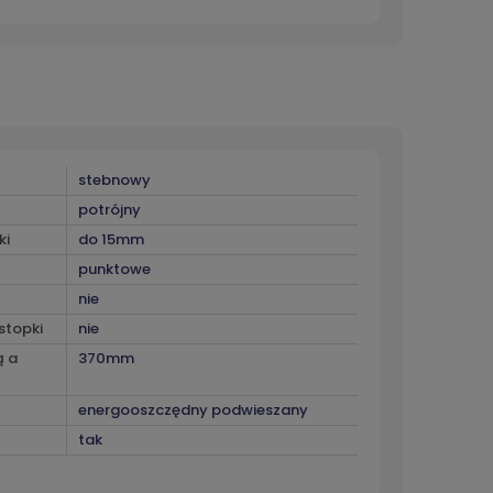
stebnowy
potrójny
ki
do 15mm
punktowe
nie
stopki
nie
ą a
370mm
energooszczędny podwieszany
tak