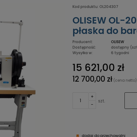
Kod produktu:
OL204307
OLISEW OL-2
płaska do bar
Producent:
OLISEW
Dostępność:
dostępny
(szt
Wysyłka w:
6 tygodni
15 621,00 zł
12 700,00 zł
(cena netto)
+
szt.
-
dodaj do przechowalni