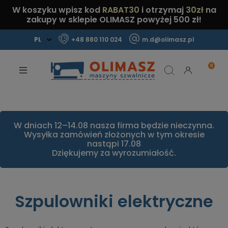
W koszyku wpisz kod
RABAT30
i otrzymaj
30zł
na
zakupy w sklepie OLIMASZ powyżej 500 zł!
+48 880 110 024
m.d@olimasz.pl
Mamy najlepsze ceny na rynku!
Sprawdź!
W dniach 12–14.08 nasza firma będzie nieczynna.
Wysyłka zamówień złożonych w tym okresie
nastąpi 17.08
Dziękujemy za wyrozumiałość.
Szpulowniki elektryczne