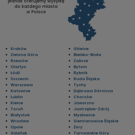
jednak oferujemy wysyłkę
do każdego miasta
w Polsce
Kraków
Gliwice
Zielona Góra
Bielsko-Biała
Rzeszów
Zabrze
Olsztyn
Bytom
Łódź
Rybnik
Szczecin
Ruda Śląska
Warszawa
Tychy
Katowice
Dąbrowa Górnicza
Lublin
Chorzów
Kielce
Jaworzno
Toruń
Jastrzębie-Zdrój
Białystok
Mysłowice
Wrocław
Siemianowice Śląskie
Opole
Żory
Gdańsk
Tarnowskie Góry