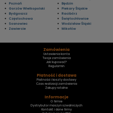
Poznań
Będzin
Gorzów Wielkopolski
Piekary Śląskie
Bydgoszcz
Racibórz
Częstochowa
Świętochłowice
Sosnowiec
Wodzisław Śląski
Zawiercie
Mikołów
Zamówienia
Ustawienia konta
Twoje zamówienia
Jak kupować?
Regulamin
Płatność i dostawa
Płatności i koszty dostawy
Czas realizacji zamówienia
Zakupy ratalne
Informacje
O firmie
Dystrybutor maszyn szwalniczych
Kontakt i dane firmy