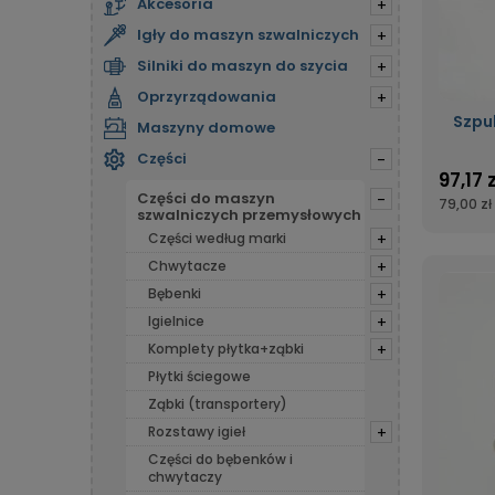
Akcesoria
+
Igły do maszyn szwalniczych
+
Silniki do maszyn do szycia
+
Oprzyrządowania
+
Szpu
Maszyny domowe
Części
-
97,17 z
Części do maszyn
-
79,00 zł
szwalniczych przemysłowych
Części według marki
+
Chwytacze
+
Bębenki
+
Igielnice
+
Komplety płytka+ząbki
+
Płytki ściegowe
Ząbki (transportery)
Rozstawy igieł
+
Części do bębenków i
chwytaczy