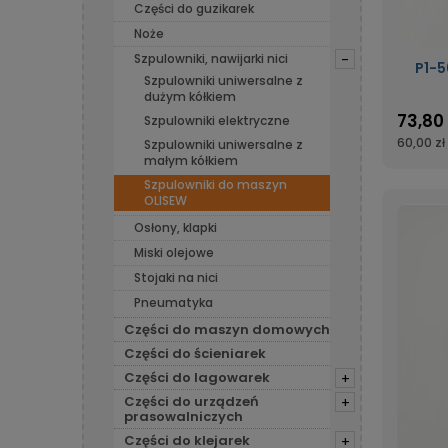
Części do guzikarek
Noże
Szpulowniki, nawijarki nici
-
P1-5
Szpulowniki uniwersalne z
dużym kółkiem
73,80 
Szpulowniki elektryczne
60,00 zł
Szpulowniki uniwersalne z
małym kółkiem
Szpulowniki do maszyn
OLISEW
Osłony, klapki
Miski olejowe
Stojaki na nici
Pneumatyka
Części do maszyn domowych
Części do ścieniarek
Części do lagowarek
+
Części do urządzeń
+
prasowalniczych
Części do klejarek
+