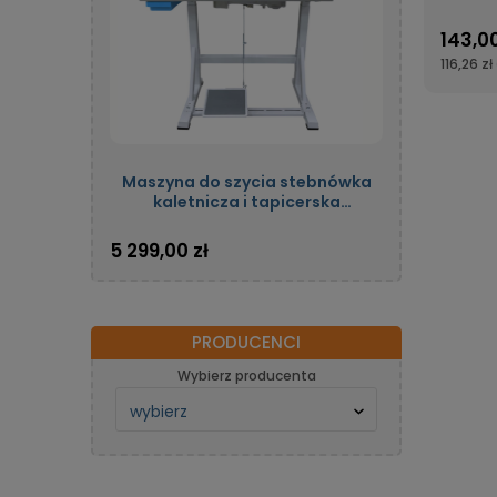
143,00
116,26 zł
Maszyna do szycia stebnówka
kaletnicza i tapicerska
jednoigłowa automatyczna z
potrójnym transportem oraz
5 299,00 zł
silnikiem energooszczędnym
OLISEW OLD-206H-7
PRODUCENCI
Wybierz producenta