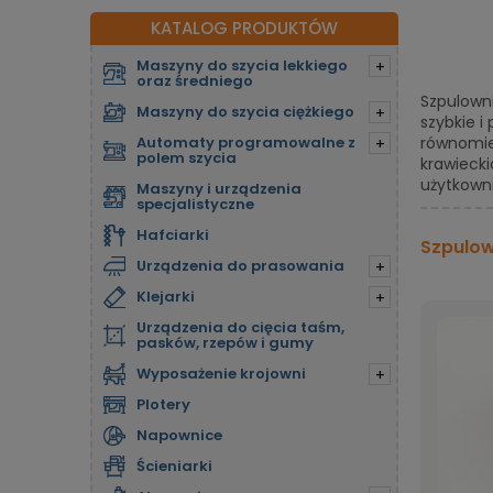
KATALOG PRODUKTÓW
Maszyny do szycia lekkiego
+
oraz średniego
Szpulown
Maszyny do szycia ciężkiego
+
szybkie i
Automaty programowalne z
równomier
+
polem szycia
krawiecki
użytkown
Maszyny i urządzenia
specjalistyczne
Hafciarki
Szpulow
Urządzenia do prasowania
+
Klejarki
+
Urządzenia do cięcia taśm,
pasków, rzepów i gumy
Wyposażenie krojowni
+
Plotery
Napownice
Ścieniarki