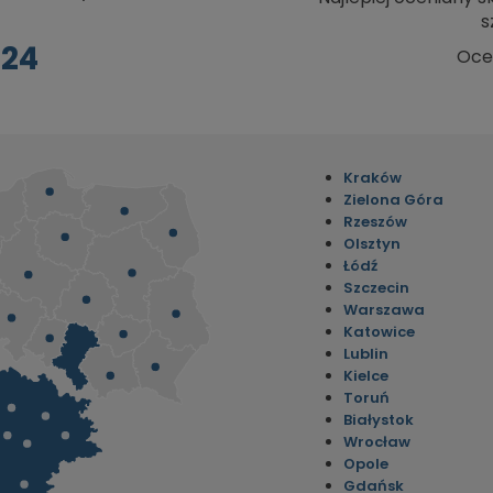
s
024
Oce
Kraków
Zielona Góra
Rzeszów
Olsztyn
Łódź
Szczecin
Warszawa
Katowice
Lublin
Kielce
Toruń
Białystok
Wrocław
Opole
Gdańsk