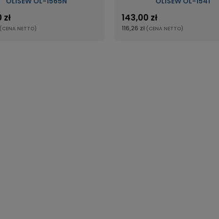
OLISEW OL-1565N
OLISEW OL-1541
 zł
143,00 zł
116,26 zł
(CENA NETTO)
(CENA NETTO)