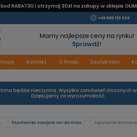
 kod
RABAT30
i otrzymaj
30zł
na zakupy w sklepie OLIM
+48 880 110 024
Mamy najlepsze ceny na rynku!
Sprawdź!
mocje
Kontakt
O firmie
Zaufali nam
Ka
firma będzie nieczynna. Wysyłka zamówień złożonych w 
Dziękujemy za wyrozumiałość.
alniczych przemysłowych
Szpulowniki, nawijarki nici do maszyn do szycia
Szpulowniki do maszy