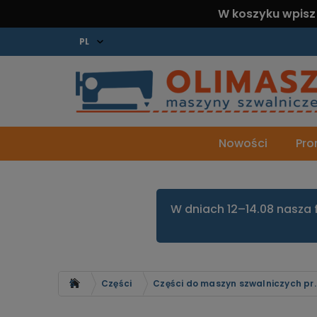
W koszyku wpisz
Nowości
Pro
W dniach 12–14.08 nasza 
Strona główna
Części
Części do maszyn szw