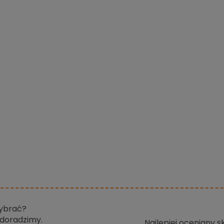
wybrać?
doradzimy.
Najlepiej oceniany 