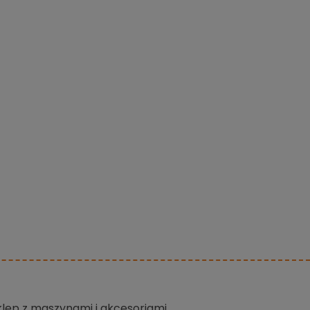
sklep z maszynami i akcesoriami