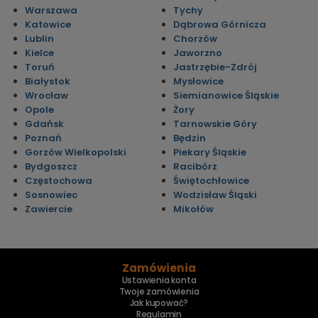
Warszawa
Tychy
Katowice
Dąbrowa Górnicza
Lublin
Chorzów
Kielce
Jaworzno
Toruń
Jastrzębie-Zdrój
Białystok
Mysłowice
Wrocław
Siemianowice Śląskie
Opole
Żory
Gdańsk
Tarnowskie Góry
Poznań
Będzin
Gorzów Wielkopolski
Piekary Śląskie
Bydgoszcz
Racibórz
Częstochowa
Świętochłowice
Sosnowiec
Wodzisław Śląski
Zawiercie
Mikołów
Zamówienia
Ustawienia konta
Twoje zamówienia
Jak kupować?
Regulamin