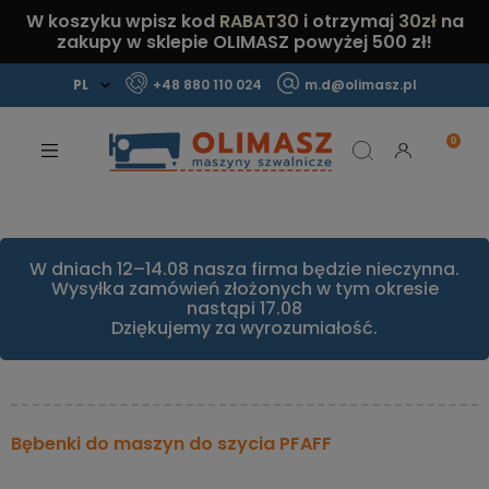
W koszyku wpisz kod
RABAT30
i otrzymaj
30zł
na
zakupy w sklepie OLIMASZ powyżej 500 zł!
+48 880 110 024
m.d@olimasz.pl
Mamy najlepsze ceny na rynku!
Sprawdź!
W dniach 12–14.08 nasza firma będzie nieczynna.
Wysyłka zamówień złożonych w tym okresie
nastąpi 17.08
Dziękujemy za wyrozumiałość.
Bębenki do maszyn do szycia PFAFF