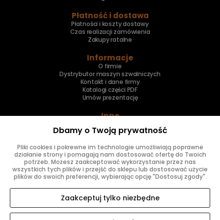
Płatność i dostawa
Płatności i koszty dostawy
Czas realizacji zamówienia
Zakupy ratalne
Informacje
O firmie
Dystrybutor maszyn szwalniczych
Kontakt i dane firmy
Katalogi części PDF
Umów prezentację
Inne
Skup maszyn
Dbamy o Twoją prywatność
Naprawa maszyn
Pliki cookies i pokrewne im technologie umożliwiają poprawne
Znajdziesz nas
działanie strony i pomagają nam dostosować ofertę do Twoich
potrzeb. Możesz zaakceptować wykorzystanie przez nas
wszystkich tych plików i przejść do sklepu lub dostosować użycie
plików do swoich preferencji, wybierając opcję "Dostosuj zgody".
Zaakceptuj tylko niezbędne