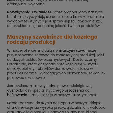
efektywna i wygodna.
Rozwiązania szwalnicze
, które proponujemy naszym
klientom przyczyniają się do sukcesu firmy – produkcja
wyrobów tekstylnych jest sprawniejsza i dokładniejsza,
co przekłada się na finalną jakość Twoich produktów.
Maszyny szwalnicze dla każdego
rodzaju produkcji
W naszej ofercie znajdują się
maszyny szwalnicze
przystosowane zarówno do małoseryjnej produkcji, jak i
do dużych zakładów przemysłowych. Dostarczamy
urządzenia, które doskonale sprawdzają się w szyciu
odzieży, bielizny, tekstyliów domowych, a także w
produkcji bardziej wymagających elementów, takich jak
pokrowce czy obuwie.
Jeśli szukasz
maszyny jednoigłowej
, wieloigłowej,
overlocka
czy specjalistycznego
urządzenia do
haftowania
- znajdziesz je w naszym asortymencie.
Każda maszyna do szycia dostępna w naszym sklepie
charakteryzuje się wysoką precyzją działania, trwałością
oraz łatwością obsługi. Dbamy o to, aby nasi klienci