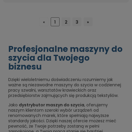
«
1
2
3
»
Profesjonalne maszyny do
szycia dla Twojego
biznesu
Dzięki wieloletniemu doświadczeniu rozumiemy jak
ważne są niezawodne maszyny do szycia w codziennej
pracy szwalni, warsztatów krawieckich oraz
przedsiębiorstw zajmujących się produkcją tekstyliów.
Jako
dystrybutor maszyn do szycia
, oferujemy
naszym klientom szeroki wybór urządzeń od
renomowanych marek, które spełniają najwyższe
standardy jakości. Dzięki naszej ofercie możesz mieć
pewność, że Twoje potrzeby zostaną w pełni
zaspokojone, a Twoja praca stanie się bardziej