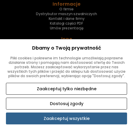
Informacje
O firmie
Dystrybutor maszyn szwalniczych
Kontakt i dane firmy
Katalogi części PDF
Umów prezentację
Inne
Skup maszyn
Dbamy o Twoją prywatność
Naprawa maszyn
Pliki cookies i pokrewne im technologie umożliwiają poprawne
Znajdziesz nas
działanie strony i pomagają nam dostosować ofertę do Twoich
potrzeb. Możesz zaakceptować wykorzystanie przez nas
wszystkich tych plików i przejść do sklepu lub dostosować użycie
plików do swoich preferencji, wybierając opcję "Dostosuj zgody".
Zaakceptuj tylko niezbędne
Dostosuj zgody
SKLEP INTERNETOWY SHOPER.PL
Zaakceptuj wszystkie
Pokaż pełną wersję strony