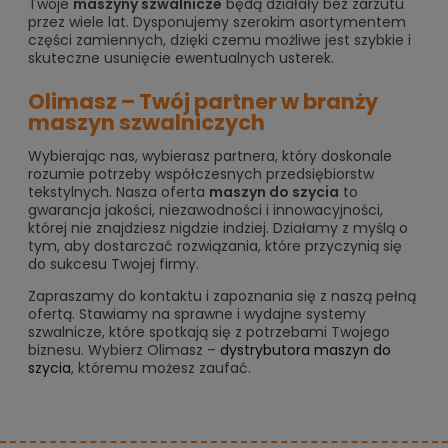
Twoje
maszyny szwalnicze
będą działały bez zarzutu
przez wiele lat. Dysponujemy szerokim asortymentem
części zamiennych, dzięki czemu możliwe jest szybkie i
skuteczne usunięcie ewentualnych usterek.
Olimasz – Twój partner w branży
maszyn szwalniczych
Wybierając nas, wybierasz partnera, który doskonale
rozumie potrzeby współczesnych przedsiębiorstw
tekstylnych. Nasza oferta
maszyn do szycia
to
gwarancja jakości, niezawodności i innowacyjności,
której nie znajdziesz nigdzie indziej. Działamy z myślą o
tym, aby dostarczać rozwiązania, które przyczynią się
do sukcesu Twojej firmy.
Zapraszamy do kontaktu i zapoznania się z naszą pełną
ofertą. Stawiamy na sprawne i wydajne systemy
szwalnicze, które spotkają się z potrzebami Twojego
biznesu. Wybierz Olimasz –
dystrybutora maszyn do
szycia
, któremu możesz zaufać.