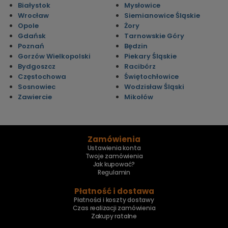
Białystok
Mysłowice
Wrocław
Siemianowice Śląskie
Opole
Żory
Gdańsk
Tarnowskie Góry
Poznań
Będzin
Gorzów Wielkopolski
Piekary Śląskie
Bydgoszcz
Racibórz
Częstochowa
Świętochłowice
Sosnowiec
Wodzisław Śląski
Zawiercie
Mikołów
Zamówienia
Ustawienia konta
Twoje zamówienia
Jak kupować?
Regulamin
Płatność i dostawa
Płatności i koszty dostawy
Czas realizacji zamówienia
Zakupy ratalne