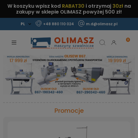
W koszyku wpisz kod
RABAT30
i otrzymaj
30zł
na
zakupy w sklepie OLIMASZ powyżej 500 zł!
+48 880 110 024
m.d@olimasz.pl
Mamy najlepsze ceny na rynku!
Sprawdź!
Promocje