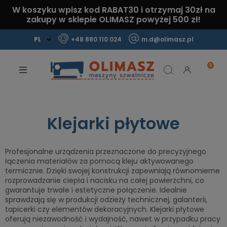
W koszyku wpisz kod
RABAT30
i otrzymaj
30zł
na
zakupy w sklepie OLIMASZ powyżej 500 zł!
+48 880 110 024
m.d@olimasz.pl
Mamy najlepsze ceny na rynku!
Sprawdź!
Klejarki płytowe
Profesjonalne urządzenia przeznaczone do precyzyjnego
łączenia materiałów za pomocą kleju aktywowanego
termicznie. Dzięki swojej konstrukcji zapewniają równomierne
rozprowadzanie ciepła i nacisku na całej powierzchni, co
gwarantuje trwałe i estetyczne połączenie. Idealnie
sprawdzają się w produkcji odzieży technicznej, galanterii,
tapicerki czy elementów dekoracyjnych. Klejarki płytowe
oferują niezawodność i wydajność, nawet w przypadku pracy