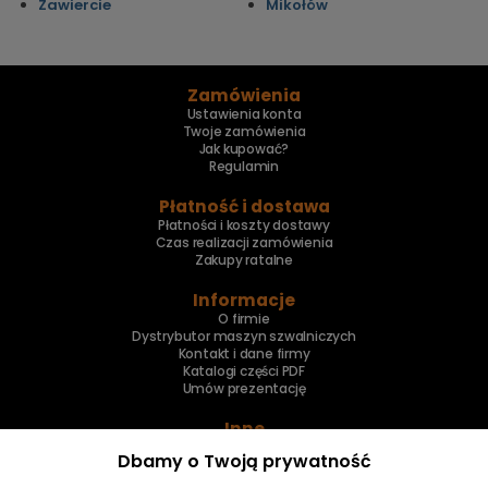
Zawiercie
Mikołów
Zamówienia
Ustawienia konta
Twoje zamówienia
Jak kupować?
Regulamin
Płatność i dostawa
Płatności i koszty dostawy
Czas realizacji zamówienia
Zakupy ratalne
Informacje
O firmie
Dystrybutor maszyn szwalniczych
Kontakt i dane firmy
Katalogi części PDF
Umów prezentację
Inne
Skup maszyn
Dbamy o Twoją prywatność
Naprawa maszyn