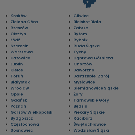
Kraków
Gliwice
Zielona Góra
Bielsko-Biała
Rzeszów
Zabrze
Olsztyn
Bytom
Łódź
Rybnik
Szczecin
Ruda Śląska
Warszawa
Tychy
Katowice
Dąbrowa Górnicza
Lublin
Chorzów
Kielce
Jaworzno
Toruń
Jastrzębie-Zdrój
Białystok
Mysłowice
Wrocław
Siemianowice Śląskie
Opole
Żory
Gdańsk
Tarnowskie Góry
Poznań
Będzin
Gorzów Wielkopolski
Piekary Śląskie
Bydgoszcz
Racibórz
Częstochowa
Świętochłowice
Sosnowiec
Wodzisław Śląski