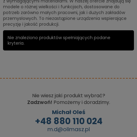
z wymagającymi materiałami. W naszej ofercie znajdują się
modele o różnej wielkości i funkcjach, dostosowane do
potrzeb zarówno małych pracowni, jak i dużych zakładów
przemysłowych. To niezastąpione urządzenia wspierające
precyzję i jakość produkcji.
Nie znaleziono produktów spełniających podane
kryteria.
Nie wiesz jaki produkt wybrać?
Zadzwoń!
Pomożemy i doradzimy.
Michał Oleś
+48 880 110 024
m.d@olimasz.pl