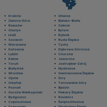
Kraków
Gliwice
Zielona Góra
Bielsko-Biała
Rzeszów
Zabrze
Olsztyn
Bytom
Łódź
Rybnik
Szczecin
Ruda Śląska
Warszawa
Tychy
Katowice
Dąbrowa Górnicza
Lublin
Chorzów
Kielce
Jaworzno
Toruń
Jastrzębie-Zdrój
Białystok
Mysłowice
Wrocław
Siemianowice Śląskie
Opole
Żory
Gdańsk
Tarnowskie Góry
Poznań
Będzin
Gorzów Wielkopolski
Piekary Śląskie
Bydgoszcz
Racibórz
Częstochowa
Świętochłowice
Sosnowiec
Wodzisław Śląski