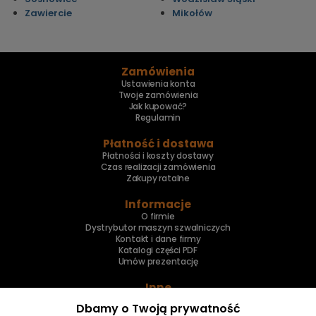
Zawiercie
Mikołów
Zamówienia
Ustawienia konta
Twoje zamówienia
Jak kupować?
Regulamin
Płatność i dostawa
Płatności i koszty dostawy
Czas realizacji zamówienia
Zakupy ratalne
Informacje
O firmie
Dystrybutor maszyn szwalniczych
Kontakt i dane firmy
Katalogi części PDF
Umów prezentację
Inne
Skup maszyn
Dbamy o Twoją prywatność
Naprawa maszyn