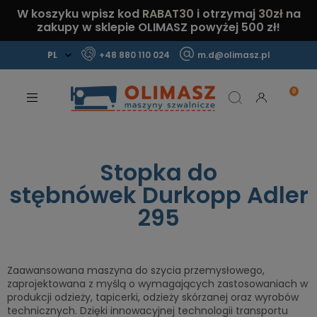
W koszyku wpisz kod
RABAT30
i otrzymaj
30zł
na
zakupy w sklepie OLIMASZ powyżej 500 zł!
+48 880 110 024
m.d@olimasz.pl
Mamy najlepsze ceny na rynku!
Sprawdź!
Stopka do
stębnówek Durkopp Adler
295
Zaawansowana maszyna do szycia przemysłowego,
zaprojektowana z myślą o wymagających zastosowaniach w
produkcji odzieży, tapicerki, odzieży skórzanej oraz wyrobów
technicznych. Dzięki innowacyjnej technologii transportu