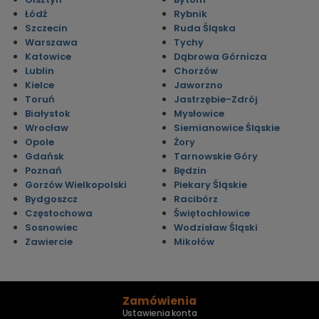
Łódź
Rybnik
Szczecin
Ruda Śląska
Warszawa
Tychy
Katowice
Dąbrowa Górnicza
Lublin
Chorzów
Kielce
Jaworzno
Toruń
Jastrzębie-Zdrój
Białystok
Mysłowice
Wrocław
Siemianowice Śląskie
Opole
Żory
Gdańsk
Tarnowskie Góry
Poznań
Będzin
Gorzów Wielkopolski
Piekary Śląskie
Bydgoszcz
Racibórz
Częstochowa
Świętochłowice
Sosnowiec
Wodzisław Śląski
Zawiercie
Mikołów
Zamówienia
Ustawienia konta