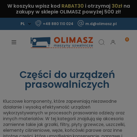
W koszyku wpisz kod
RABAT30
i otrzymaj
30zł
na
zakupy w sklepie OLIMASZ powyżej 500 zł!
+48 880 110 024
m.d@olimasz.pl
Mamy najlepsze ceny na rynku!
Sprawdź!
Części do urządzeń
prasowalniczych
Kluczowe komponenty, które zapewniają niezawodne
działanie i wysoką efektywność urządzeń
wykorzystywanych w procesach prasowania odzieży oraz
innych materiałów. W tej kategorii znajdują się akcesoria
zamienne takie jak grzałki, filtry, płyty grzewcze, uszczelki,
elementy ciśnieniowe, węże, końcówki parowe oraz inne
istotne części, które umożliwiają konserwację, naprawę i