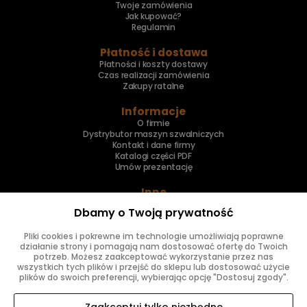
Twoje zamówienia
Jak kupować?
Regulamin
Płatność i dostawa
Płatności i koszty dostawy
Czas realizacji zamówienia
Zakupy ratalne
Informacje
O firmie
Dystrybutor maszyn szwalniczych
Kontakt i dane firmy
Katalogi części PDF
Umów prezentację
Inne
Skup maszyn
Dbamy o Twoją prywatność
Naprawa maszyn
Pliki cookies i pokrewne im technologie umożliwiają poprawne
Znajdziesz nas
działanie strony i pomagają nam dostosować ofertę do Twoich
potrzeb. Możesz zaakceptować wykorzystanie przez nas
wszystkich tych plików i przejść do sklepu lub dostosować użycie
plików do swoich preferencji, wybierając opcję "Dostosuj zgody".