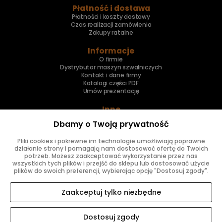
Płatność i dostawa
Płatności i koszty dostawy
Czas realizacji zamówienia
Zakupy ratalne
Informacje
O firmie
Dystrybutor maszyn szwalniczych
Kontakt i dane firmy
Katalogi części PDF
Umów prezentację
Inne
Skup maszyn
Dbamy o Twoją prywatność
Naprawa maszyn
Pliki cookies i pokrewne im technologie umożliwiają poprawne
Znajdziesz nas
działanie strony i pomagają nam dostosować ofertę do Twoich
potrzeb. Możesz zaakceptować wykorzystanie przez nas
wszystkich tych plików i przejść do sklepu lub dostosować użycie
plików do swoich preferencji, wybierając opcję "Dostosuj zgody".
Zaakceptuj tylko niezbędne
Dostosuj zgody