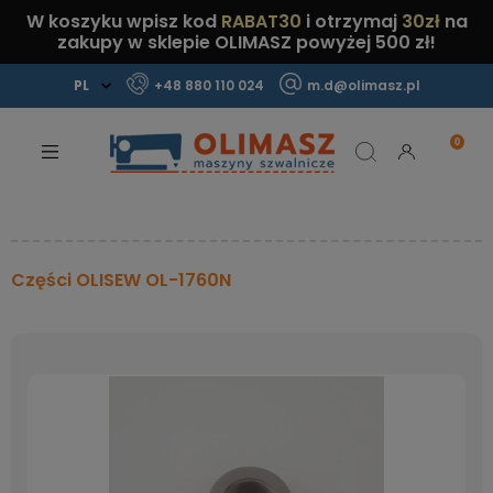
W koszyku wpisz kod
RABAT30
i otrzymaj
30zł
na
zakupy w sklepie OLIMASZ powyżej 500 zł!
+48 880 110 024
m.d@olimasz.pl
Mamy najlepsze ceny na rynku!
Sprawdź!
Części OLISEW OL-1760N