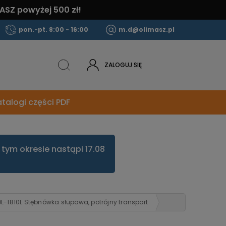
ASZ powyżej 500 zł!
pon.-pt. 8:00 - 16:00
m.d@olimasz.pl
ZALOGUJ SIĘ
talogi części PDF
tym okresie nastąpi 17.08
L-1810L Stębnówka słupowa, potrójny transport