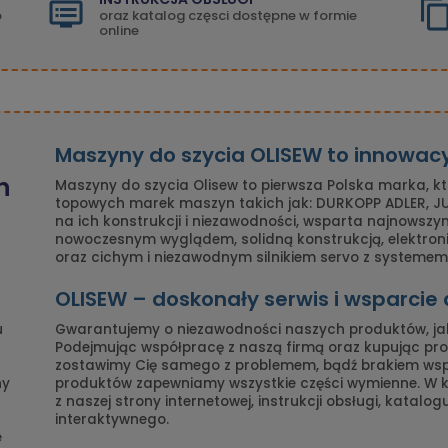
o
oraz katalog częsci dostępne w formie
online
Maszyny do szycia OLISEW to innowac
n
Maszyny do szycia Olisew to pierwsza Polska marka, k
topowych marek maszyn takich jak: DURKOPP ADLER, JUK
na ich konstrukcji i niezawodności, wsparta najnowszy
nowoczesnym wyglądem, solidną konstrukcją, elektro
oraz cichym i niezawodnym silnikiem servo z systemem 
OLISEW – doskonały serwis i wsparcie
u
Gwarantujemy o niezawodności naszych produktów, ja
Podejmując współpracę z naszą firmą oraz kupując prod
zostawimy Cię samego z problemem, bądź brakiem ws
ny
produktów zapewniamy wszystkie części wymienne. W
z naszej strony internetowej, instrukcji obsługi, katalo
interaktywnego.
e