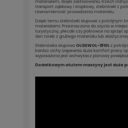
materiałem, dzięki zastosowaniu trzech różn
transport ząbkowy i stopkowy, stebnówki z 
równomierność prowadzenia materiału.
Dzięki temu stebnówki słupowe z potrójnym t
materiałami. Przeznaczona do szycia w miejsc
turystyczny, plecaki czy pokrowce na sprzęt s
den toreb z grubego materiału lub elastyczneg
Stebnówka słupowa
OLISEWOL-1810L
z potrój
bardzo cichy izapewnia duża komfort pracy op
wyposażona jest wchwytacz pionowy powiększ
Dodatkowym atutem maszyny jest duże po