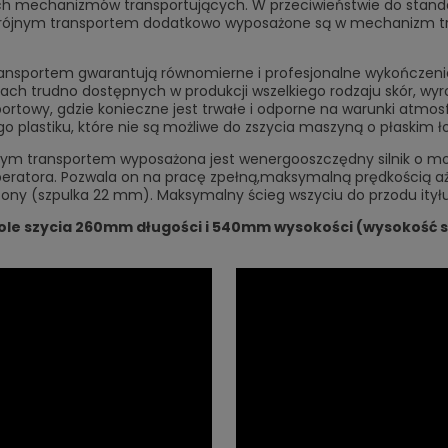
ych mechanizmów transportujących. W przeciwieństwie do stand
potrójnym transportem dodatkowo wyposażone są w mechanizm t
ransportem gwarantują równomierne i profesjonalne wykończeni
ach trudno dostępnych w produkcji wszelkiego rodzaju skór, wyr
portowy, gdzie konieczne jest trwałe i odporne na warunki atmo
o plastiku, które nie są możliwe do zszycia maszyną o płaskim ło
nym transportem wyposażona jest wenergooszczędny silnik o mo
eratora. Pozwala on na pracę zpełną,
maksymalną prędkością aż
ony (szpulka 22 mm). Maksymalny ścieg wszyciu do przodu ity
le szycia 260mm długości i 540mm wysokości (wysokość 