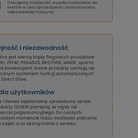
Oferujemy możliwość wysyłki materiałów do
testów w celu sprawdzenia i dostosowania
odpowiedniej maszyny
yjność i niezawodność
tóra jest wierną kopią flagowych produktów
I, PFFAF, PEGASUS, BROTHER, MAIER, oparta
mi innowacjami. Nasze produkty cechują się
nicznym systemem funkcji automatycznych
Direct Drive.
 dla użytkowników
k również zapewniamy sprawdzony serwis.
ukty OLISEW pamiętaj, że nigdy nie
parcia pogwarancyjnego. Do naszych
 każdym momencie masz możliwość pobrania
gu część oraz skorzystania z serwisu