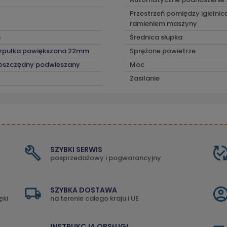
Przestrzeń pomiędzy igielnic
ramieniem maszyny
m
Średnica słupka
szpulka powiększona 22mm
Sprężone powietrze
oszczędny podwieszany
Moc
Zasilanie
SZYBKI SERWIS
posprzedażowy i pogwarancyjny
SZYBKA DOSTAWA
ęki
na terenie całego kraju i UE
INSTRUKCJA OBSŁUGI