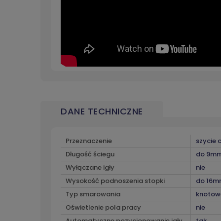
DANE TECHNICZNE
Przeznaczenie
szycie c
Długość ściegu
do 9m
Wyłączane igły
nie
Wysokość podnoszenia stopki
do 16m
Typ smarowania
knotow
Oświetlenie pola pracy
nie
Automatyczne pozycjonowanie igły
tak