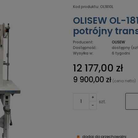
Kod produktu:
OL1810L
OLISEW OL-18
potrójny tran
Producent:
OLISEW
Dostępność:
dostępny
(szt
Wysyłka w:
6 tygodni
12 177,00 zł
9 900,00 zł
(cena netto)
+
szt.
-
dodaj do przechowalni