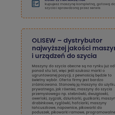
kupujesz maszynę kompletną, gotową d
szycia i sprawdzoną przez serwis
OLISEW – dystrybutor
najwyższej jakości maszy
i urządzeń do szycia
Maszyny do szycia obecne są na rynku już od
ponad stu lat, więc jeśli szukasz marki o
ugruntowanej pozycji, z pewnością będzie to
świetny wybór. Oferta firmy jest bardzo
zróżnicowana. Stanowią ją maszyny do użytk
prywatnego, jak również, maszyny do szycia
przemysłowego np. stebnówki, dwuigłowki,
owerloki, zygzak, dziurkarki, guzikarki, maszy
drabinkowe, ryglówki, hafciarki, maszyny
łańcuszkowe, napownice, pikowarki do
poduszek, pikowarki ramowe, programowaln