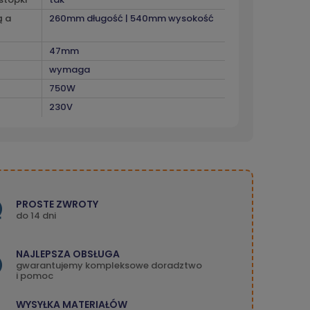
ą a
260mm długość | 540mm wysokość
47mm
wymaga
750W
230V
PROSTE ZWROTY
do 14 dni
NAJLEPSZA OBSŁUGA
gwarantujemy kompleksowe doradztwo
i pomoc
WYSYŁKA MATERIAŁÓW