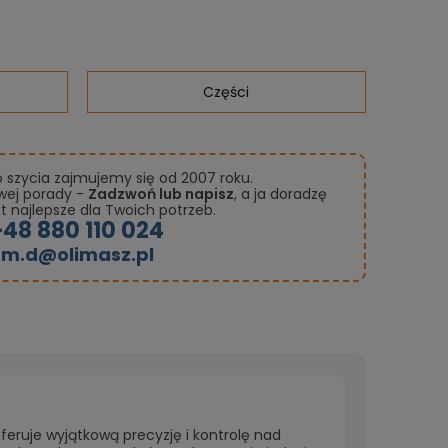
Części
szycia zajmujemy się od 2007 roku.
owej porady -
Zadzwoń lub napisz
, a ja doradzę
st najlepsze dla Twoich potrzeb.
+48 880 110 024
m.d@olimasz.pl
eruje wyjątkową precyzję i kontrolę nad