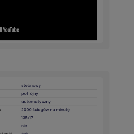
stebnowy
potrójny
automatyczny
a
2000 ściegów na minutę
135x17
nie
stopki
tak