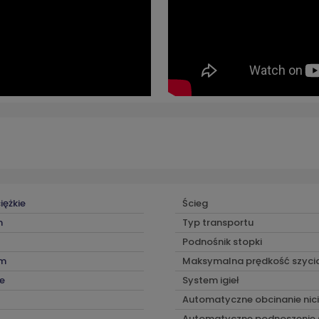
iężkie
Ścieg
m
Typ transportu
Podnośnik stopki
m
Maksymalna prędkość szyci
e
System igieł
Automatyczne obcinanie nici
Automatyczne podnoszenie 