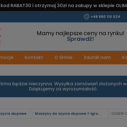
 kod
RABAT30
i otrzymaj
30zł
na zakupy w sklepie OLIM
+48 880 110 024
Mamy najlepsze ceny na rynku!
Sprawdź!
mocje
Kontakt
O firmie
Zaufali nam
Ka
firma będzie nieczynna. Wysyłka zamówień złożonych w 
Dziękujemy za wyrozumiałość.
zycia słupowe
Maszyny do szycia słupowe 1-iglowe z potrójnym transportem
OLISEW O