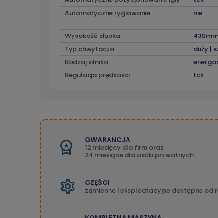
Automatyczne ryglowanie
nie
Wysokość słupka
430m
Typ chwytacza
duży | 
Rodzaj silnika
energo
Regulacja prędkości
tak
GWARANCJA
12 miesięcy dla firm oraz
24 miesiące dla osób prywatnych
CZĘŚCI
zamienne i eksploatacyjne dostępne od r
KOMPLETNA MASZYNA